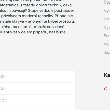
Čte
fostanice u Ystadu dorazí technik, čeká
álosti souvisejí? Stopy vedou k počítačové
Vyd
a příznivcem moderní techniky. Případ ale
Cel
e stále ukrývá v anonymitě kyberprostoru.
oléhat na ostatní, protože se v dané
Vy
zorientovat v celém případu, než bude
For
Vel
Jaz
Ka
:12
:59
2:04