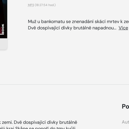
MP3
(18:27:54 hod.)
Muž u bankomatu se znenadání skácí mrtev k ze
Dvě dospívající dívky brutálně napadnou...
Více
Po
Aut
zemi. Dvě dospívající dívky brutálně
lý kraj Skåne se ponoří do tmy kvůli