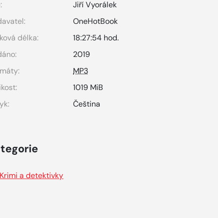
:
Jiří Vyorálek
avatel:
OneHotBook
ková délka:
18:27:54 hod.
dáno:
2019
máty:
MP3
ikost:
1019 MiB
yk:
Čeština
tegorie
Krimi a detektivky