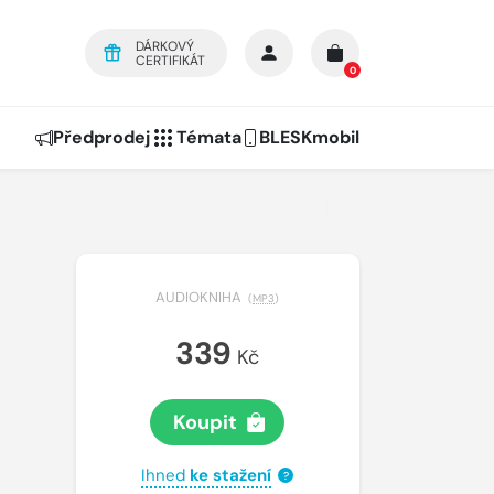
DÁRKOVÝ
CERTIFIKÁT
0
Předprodej
Témata
BLESKmobil
AUDIOKNIHA
(
MP3
)
339
Kč
Koupit
Ihned
ke stažení
?