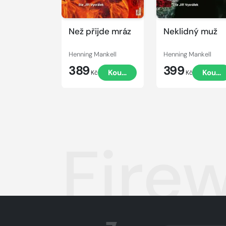
Než přijde mráz
Neklidný muž
Henning Mankell
Henning Mankell
389
399
Koupit
Koupi
Kč
Kč
Firew