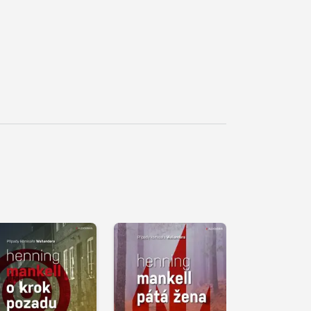
řehrát
kázku
Přehrát
Přehrát
ukázku
ukázku