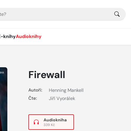
E-knihy
Audioknihy
Firewall
Autoři:
Henning Mankell
Čte:
Jiří Vyorálek
Audiokniha
339 Kč