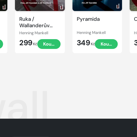
Ruka /
Pyramida
O
Wallanderův
svět
Henning Mankell
Henning Mankell
H
299
349
t
Koupit
Koupit
Kč
Kč
all