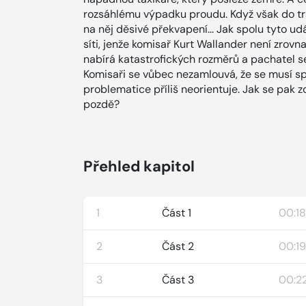
rozsáhlému výpadku proudu. Když však do tra
na něj děsivé překvapení... Jak spolu tyto ud
síti, jenže komisař Kurt Wallander není zrovn
nabírá katastrofických rozměrů a pachatel s
Komisaři se vůbec nezamlouvá, že se musí sp
problematice příliš neorientuje. Jak se pak 
pozdě?
Přehled kapitol
1
Část 1
00:18
2
Část 2
00:19
3
Část 3
00:2