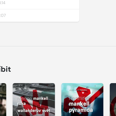
:14
:07
íbit
Přehrát
Přehrát
P
ukázku
ukázku
u