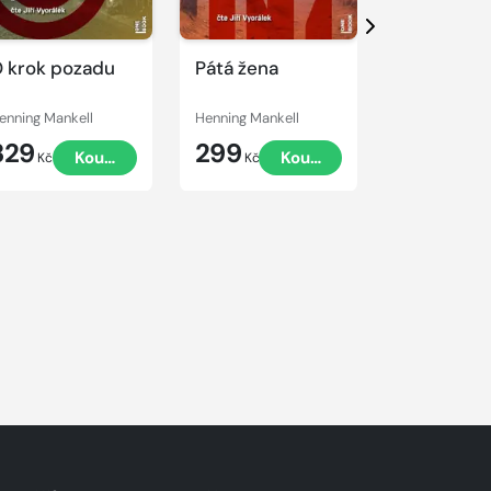
Další
 krok pozadu
Pátá žena
Ve slepé u
enning Mankell
Henning Mankell
Henning Manke
329
299
299
Koupit
Koupit
Kč
Kč
Kč