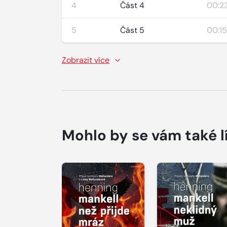
4
Část 4
00:23
5
Část 5
00:15
Zobrazit více
Mohlo by se vám také l
Přehrát
Přehrát
ukázku
ukázku