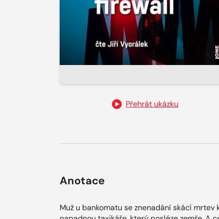
Přehrát ukázku
Anotace
Muž u bankomatu se znenadání skácí mrtev k 
napadnou taxikáře, který posléze zemře. A ce