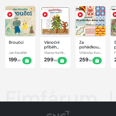
Broučci
Vánoční
Za
příběh
pohádkou
pejska a
kolem
Jan Karafiát
Vlasta Hurtíková
Vítězslav Kocourek
kočičky
světa
199
299
259
Kč
Kč
Kč
Fimfárum Ja