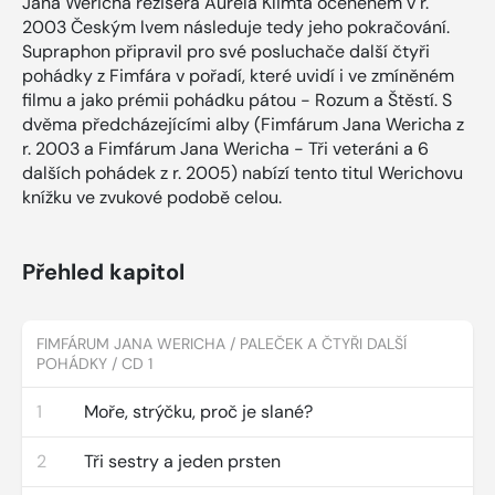
Jana Wericha režiséra Aurela Klimta oceněném v r.
2003 Českým lvem následuje tedy jeho pokračování.
Supraphon připravil pro své posluchače další čtyři
pohádky z Fimfára v pořadí, které uvidí i ve zmíněném
filmu a jako prémii pohádku pátou - Rozum a Štěstí. S
dvěma předcházejícími alby (Fimfárum Jana Wericha z
r. 2003 a Fimfárum Jana Wericha - Tři veteráni a 6
dalších pohádek z r. 2005) nabízí tento titul Werichovu
knížku ve zvukové podobě celou.
Přehled kapitol
FIMFÁRUM JANA WERICHA / PALEČEK A ČTYŘI DALŠÍ
POHÁDKY / CD 1
1
Moře, strýčku, proč je slané?
2
Tři sestry a jeden prsten