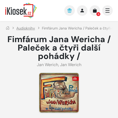
Přejít na hlavní obsah
0
Audioknihy
Fimfárum Jana Wericha / Paleček a čtyři dal
Fimfárum Jana Wericha /
Paleček a čtyři další
pohádky /
Jan Werich
,
Jan Werich