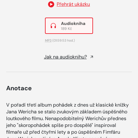
Přehrát ukázku
Audiokniha
189 Kč
MP3
(01:59:53 hod.)
Jak na audioknihu?
Anotace
V pořadí třetí album pohádek z dnes už klasické knížky
Jana Wericha se stalo zvukovým základem úspěšného
loutkového filmu. Nenapodobitelný Werichův přednes
jeho "skoropohádek spíše pro dospělé" inspiroval
filmaře už před čtyřmi lety a po úspěšném Fimfáru