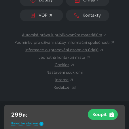
Dotazy
O nás
VOP
Kontakty
Autorská práva k publikovaným materiálům
Podmínky pro užívání služby informační společnosti
Informace o zpracování osobních údajů
Jednotná kontaktní místa
Cookies
Nastavení soukromí
Inzerce
Redakce
© 2026 Copyright
CZECH NEWS CENTER a.s.
a dodavatelé
299
Koupit
Kč
obsahu
Vysázeno
Grand IT s.r.o.
Ihned
ke stažení
?