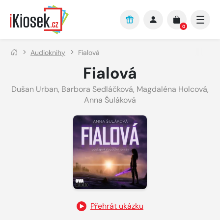
Přejít na hlavní obsah
0
Audioknihy
Fialová
Fialová
Dušan Urban
,
Barbora Sedláčková
,
Magdaléna Holcová
,
Anna Šuláková
Přehrát ukázku