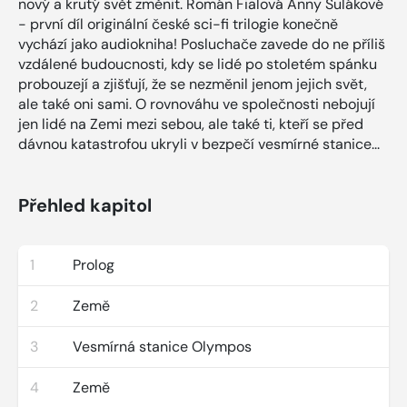
nový a krutý svět změnit. Román Fialová Anny Šulákové
- první díl originální české sci-fi trilogie konečně
vychází jako audiokniha! Posluchače zavede do ne příliš
vzdálené budoucnosti, kdy se lidé po stoletém spánku
probouzejí a zjišťují, že se nezměnil jenom jejich svět,
ale také oni sami. O rovnováhu ve společnosti nebojují
jen lidé na Zemi mezi sebou, ale také ti, kteří se před
dávnou katastrofou ukryli v bezpečí vesmírné stanice...
Přehled kapitol
1
Prolog
2
Země
3
Vesmírná stanice Olympos
4
Země