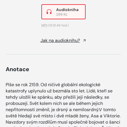
Audiokniha
299 Kč
MP3
(13:25:46 hod.)
Jak na audioknihu?
Anotace
Píše se rok 2159. Od ničivé globální ekologické
katastrofy uplynulo už bezmála sto let. Lidé, kteří se
tehdy uložili ke spánku, aby přežili její následky, se
probouzejí. Svět kolem nich se ale během jejich
nepřítomnosti změnil, je drsný a nemilosrdný.V tomto
světě hledají své místo i dvě mladé ženy, Asa a Viktorie.
Navzdory svým rozdílům musí společně bojovat o šanci