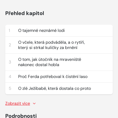
Přehled kapitol
1
O tajemné neznámé lodi
O včele, která podváděla, a o rytíři,
2
který si strkal kuličky za brnění
O tom, jak útočník na mraveniště
3
nakonec dostal hobla
4
Proč Ferda potřeboval k čistění laso
5
O zlé Ježibabě, která dostala co proto
Zobrazit více
Podrobnosti