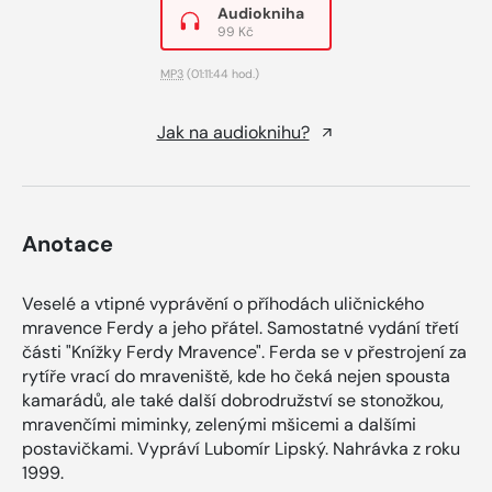
Audiokniha
99 Kč
MP3
(01:11:44 hod.)
Jak na audioknihu?
Anotace
Veselé a vtipné vyprávění o příhodách uličnického
mravence Ferdy a jeho přátel. Samostatné vydání třetí
části "Knížky Ferdy Mravence". Ferda se v přestrojení za
rytíře vrací do mraveniště, kde ho čeká nejen spousta
kamarádů, ale také další dobrodružství se stonožkou,
mravenčími miminky, zelenými mšicemi a dalšími
postavičkami. Vypráví Lubomír Lipský. Nahrávka z roku
1999.