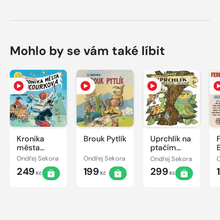
Mohlo by se vám také líbit
Kronika
Brouk Pytlík
Uprchlík na
města
ptačím
Kocourkova
stromě
Ondřej Sekora
Ondřej Sekora
Ondřej Sekora
O
249
199
299
Kč
Kč
Kč