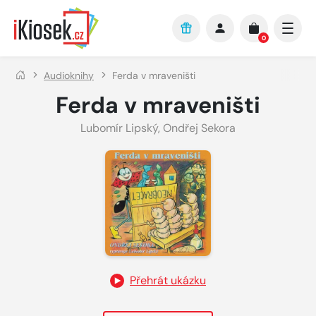
Přejít na hlavní obsah
0
Audioknihy
Ferda v mraveništi
Ferda v mraveništi
Lubomír Lipský
,
Ondřej Sekora
Přehrát ukázku