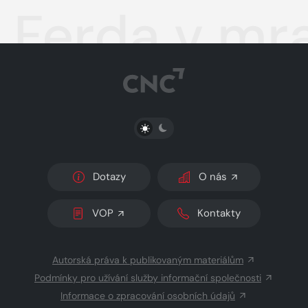
Ferda v mra
PŘEPNOUT SVĚTLÝ/TMAVÝ REŽIM
Dotazy
O nás
VOP
Kontakty
Autorská práva k publikovaným materiálům
Podmínky pro užívání služby informační společnosti
Informace o zpracování osobních údajů