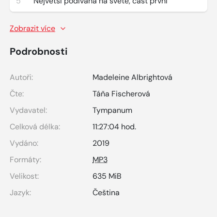
5
Největší podívaná na světě, část první
Zobrazit více
Podrobnosti
Autoři:
Madeleine Albrightová
Čte:
Táňa Fischerová
Vydavatel:
Tympanum
Celková délka:
11:27:04 hod.
Vydáno:
2019
Formáty:
MP3
Velikost:
635 MiB
Jazyk:
Čeština