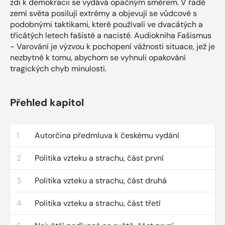
zdi k demokracii se vydává opačným směrem. V řadě
zemí světa posilují extrémy a objevují se vůdcové s
podobnými taktikami, které používali ve dvacátých a
třicátých letech fašisté a nacisté. Audiokniha Fašismus
- Varování je výzvou k pochopení vážnosti situace, jež je
nezbytné k tomu, abychom se vyhnuli opakování
tragických chyb minulosti.
Přehled kapitol
1
Autorčina předmluva k českému vydání
2
Politika vzteku a strachu, část první
3
Politika vzteku a strachu, část druhá
4
Politika vzteku a strachu, část třetí