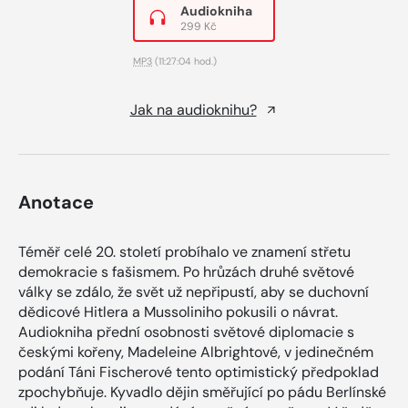
Audiokniha
299 Kč
MP3
(11:27:04 hod.)
Jak na audioknihu?
Anotace
Téměř celé 20. století probíhalo ve znamení střetu
demokracie s fašismem. Po hrůzách druhé světové
války se zdálo, že svět už nepřipustí, aby se duchovní
dědicové Hitlera a Mussoliniho pokusili o návrat.
Audiokniha přední osobnosti světové diplomacie s
českými kořeny, Madeleine Albrightové, v jedinečném
podání Táni Fischerové tento optimistický předpoklad
zpochybňuje. Kyvadlo dějin směřující po pádu Berlínské