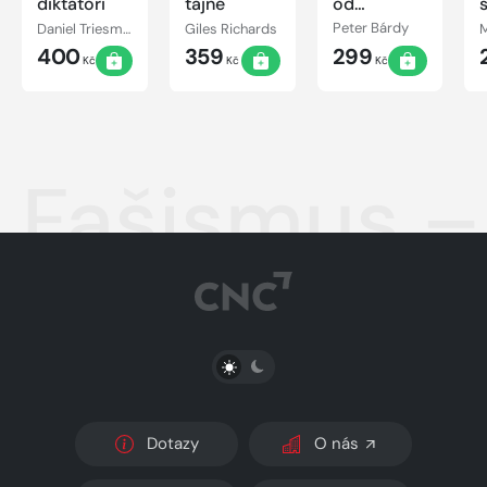
diktátoři
tajné
od
zdravého
Daniel Triesman, Sergej Gurijev
Giles Richards
Peter Bárdy
rozumu
400
359
299
Kč
Kč
Kč
Fašismus –
PŘEPNOUT SVĚTLÝ/TMAVÝ REŽIM
Dotazy
O nás