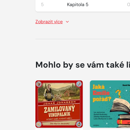
5
Kapitola 5
0
Zobrazit více
Mohlo by se vám také l
Přehrát
Přehrát
ukázku
ukázku