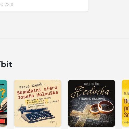
0:23:11
íbit
Přehrát
Přehrát
P
ukázku
ukázku
u