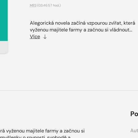
MP3
(03:46:57 hod.)
Alegorická novela začíná vzpourou zvířat, která
vyženou majitele farmy a začnou si vládnout...
Více
Po
Aut
erá vyženou majitele farmy a začnou si
é myšlenky o rovnosti, svobodě a