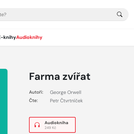
E-knihy
Audioknihy
Farma zvířat
Autoři:
George Orwell
Čte:
Petr Čtvrtníček
Audiokniha
249 Kč