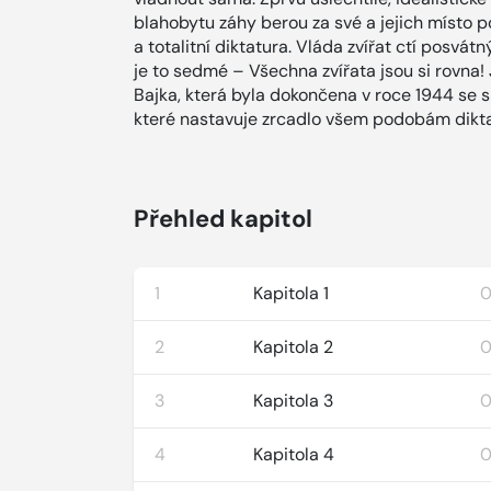
blahobytu záhy berou za své a jejich míst
a totalitní diktatura. Vláda zvířat ctí posvát
je to sedmé – Všechna zvířata jsou si rovna! 
Bajka, která byla dokončena v roce 1944 se 
které nastavuje zrcadlo všem podobám dikta
Přehled kapitol
1
Kapitola 1
0
2
Kapitola 2
0
3
Kapitola 3
0
4
Kapitola 4
0