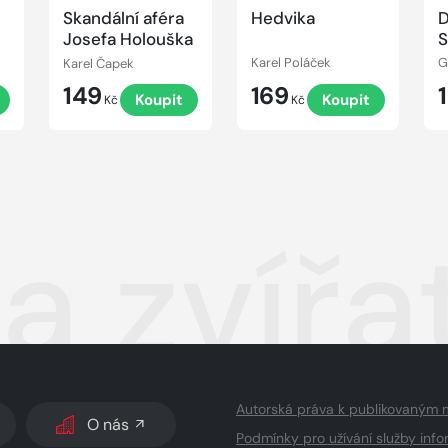
Skandální aféra
Hedvika
D
Josefa Holouška
S
Karel Čapek
Karel Poláček
G
149
169
Koupit
Koupit
Kč
Kč
a zvířa
Autorská práva k publikovaným 
O nás
Podmínky pro užívání služby info