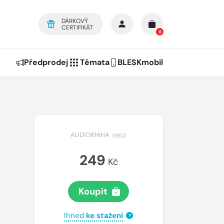
DÁRKOVÝ
CERTIFIKÁT
0
Předprodej
Témata
BLESKmobil
AUDIOKNIHA
(
MP3
)
249
Kč
Koupit
Ihned
ke stažení
?