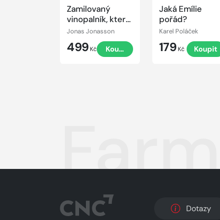
Zamilovaný
Jaká Emílie
vinopalník, který
pořád?
uměl kydat hnůj
Jonas Jonasson
Karel Poláček
499
179
Koupit
Koupit
Kč
Kč
Farm
Dotazy