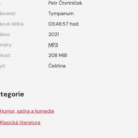
:
Petr Čtvrtníček
avatel:
Tympanum
ková délka:
03:46:57 hod.
dáno:
2021
máty:
MP3
ikost:
208 MiB
yk:
Čeština
tegorie
Humor, satira a komedie
Klasická literatura