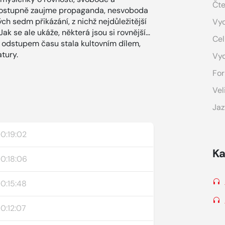
Čte
o postupně zaujme propaganda, nesvoboda
ných sedm přikázání, z nichž nejdůležitější
Vyd
Jak se ale ukáže, některá jsou si rovnější…
Cel
s odstupem času stala kultovním dílem,
tury.
Vy
For
Vel
Jaz
0:19:02
Ka
0:18:06
0:15:48
0:12:07