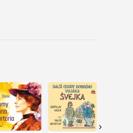
řehrát
kázku
Přehrát
Přehrát
ukázku
ukázku
Další