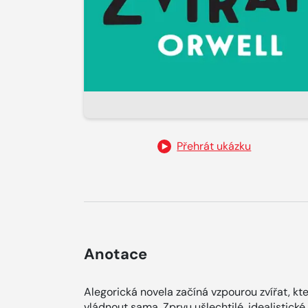
Přehrát ukázku
Anotace
Alegorická novela začíná vzpourou zvířat, kt
vládnout sama. Zprvu ušlechtilé, idealistick