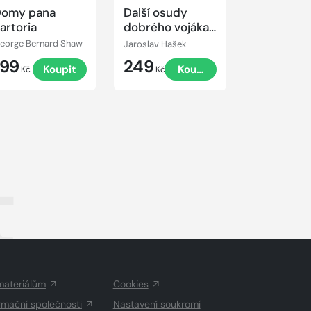
omy pana
Další osudy
Sokrates 
artoria
dobrého vojáka
rovníku
Švejka
eorge Bernard Shaw
Jaroslav Hašek
Tomáš Zmešk
199
249
340
Koupit
Koupit
Kč
Kč
Kč
t
materiálům
Cookies
rmační společnosti
Nastavení soukromí