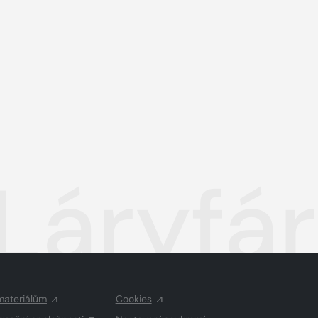
Láryfá
materiálům
Cookies