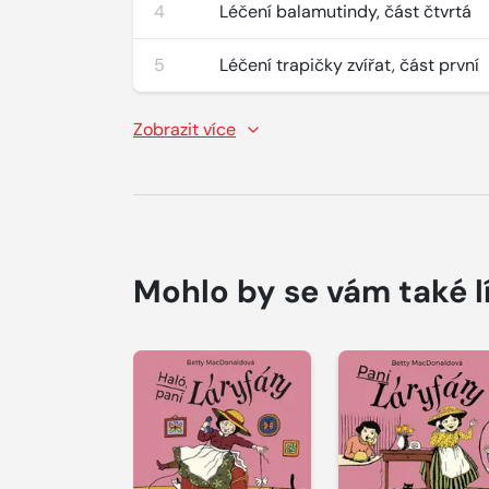
4
Léčení balamutindy, část čtvrtá
5
Léčení trapičky zvířat, část první
Zobrazit více
Mohlo by se vám také l
Přehrát
ukázku