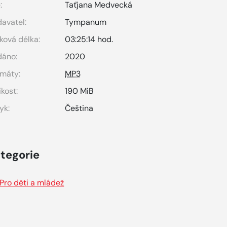
:
Taťjana Medvecká
avatel:
Tympanum
ková délka:
03:25:14 hod.
dáno:
2020
máty:
MP3
ikost:
190 MiB
yk:
Čeština
tegorie
Pro děti a mládež