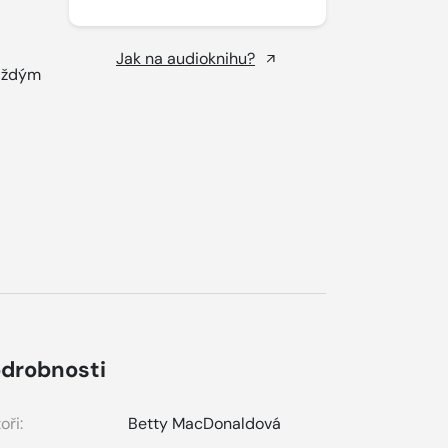
Jak na audioknihu?
každým
drobnosti
oři:
Betty MacDonaldová