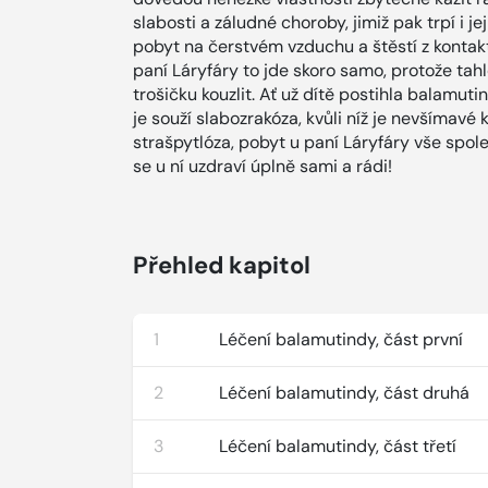
slabosti a záludné choroby, jimiž pak trpí i j
pobyt na čerstvém vzduchu a štěstí z kontakt
paní Láryfáry to jde skoro samo, protože ta
trošičku kouzlit. Ať už dítě postihla balamut
je souží slabozrakóza, kvůli níž je nevšímavé 
strašpytlóza, pobyt u paní Láryfáry vše spole
se u ní uzdraví úplně sami a rádi!
Přehled kapitol
1
Léčení balamutindy, část první
2
Léčení balamutindy, část druhá
3
Léčení balamutindy, část třetí