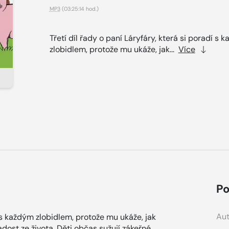
MP3
(03:25:14 hod.)
Třetí díl řady o paní Láryfáry, která si poradí s 
zlobidlem, protože mu ukáže, jak...
Více
Po
Aut
dí s každým zlobidlem, protože mu ukáže, jak
dost ze života. Děti občas sužují zákeřné