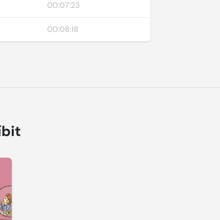
00:07:23
00:08:18
íbit