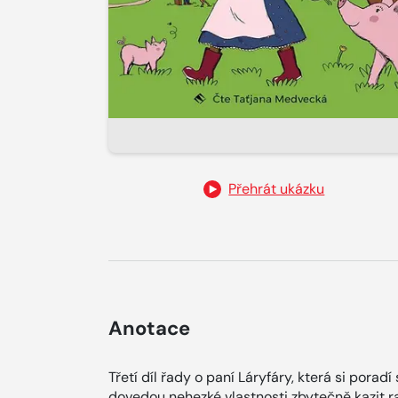
Přehrát ukázku
Anotace
Třetí díl řady o paní Láryfáry, která si pora
dovedou nehezké vlastnosti zbytečně kazit ra