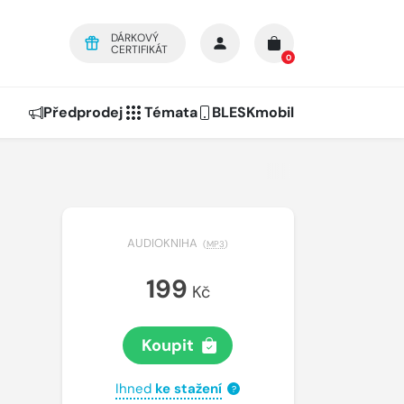
DÁRKOVÝ
CERTIFIKÁT
0
Předprodej
Témata
BLESKmobil
AUDIOKNIHA
(
MP3
)
199
Kč
Koupit
Ihned
ke stažení
?