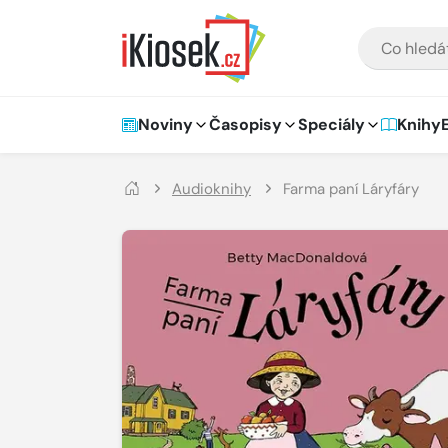
Přejít na hlavní obsah
VYHLEDÁVÁNÍ
Hlavní navigace
Noviny
Časopisy
Speciály
Knihy
Audioknihy
Farma paní Láryfáry