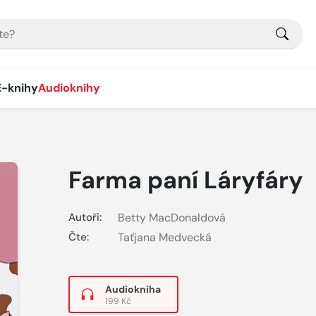
E-knihy
Audioknihy
Farma paní Láryfáry
Autoři:
Betty MacDonaldová
Čte:
Taťjana Medvecká
Audiokniha
199 Kč