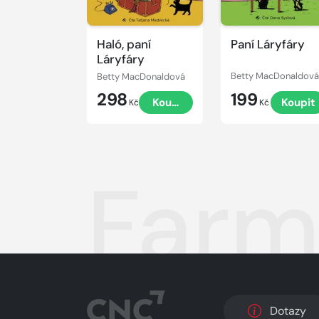
Haló, paní
Paní Láryfáry
Láryfáry
Betty MacDonaldová
Betty MacDonaldová
298
199
Koupit
Koupit
Kč
Kč
Farm
Dotazy