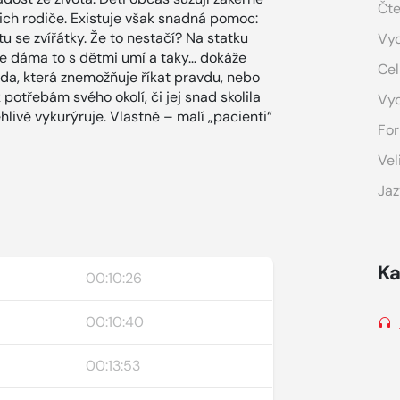
Čte
ejich rodiče. Existuje však snadná pomoc:
u se zvířátky. Že to nestačí? Na statku
Vyd
hle dáma to s dětmi umí a taky… dokáže
Cel
inda, která znemožňuje říkat pravdu, nebo
k potřebám svého okolí, či jej snad skolila
Vy
hlivě vykurýruje. Vlastně – malí „pacienti“
For
Vel
Jaz
Ka
00:10:26
00:10:40
00:13:53