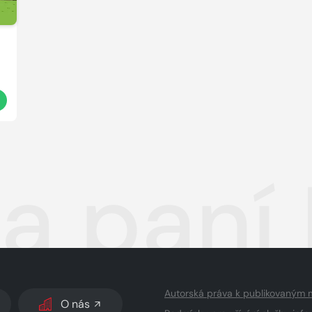
a paní 
Autorská práva k publikovaným 
O nás