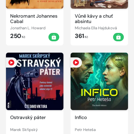
Nekromant Johannes
Vůně kávy a chuť
Cabal
absintu
Jonathan L. Howard
Michaela Ella Hajduková
250
361
Kč
Kč
Ostravský páter
Infico
Marek Skřipský
Petr Heteša