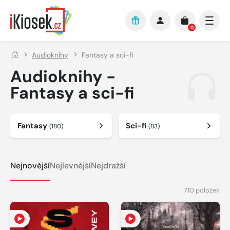
Přejít na hlavní obsah
0
Audioknihy
Fantasy a sci-fi
Audioknihy -
Fantasy a sci-fi
Fantasy
Sci-fi
(180)
(83)
Nejnovější
Nejlevnější
Nejdražší
710 položek