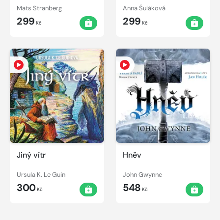
Mats Stranberg
Anna Šuláková
299
299
Kč
Kč
Jiný vítr
Hněv
Ursula K. Le Guin
John Gwynne
300
548
Kč
Kč