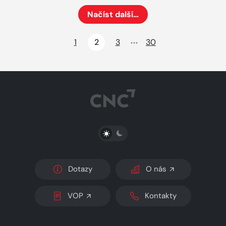
Načíst další…
Načte dalších 24 položek na aktuální stránku
1
2
3
30
PŘEPNOUT SVĚTLÝ/TMAVÝ REŽIM
Dotazy
O nás
VOP
Kontakty