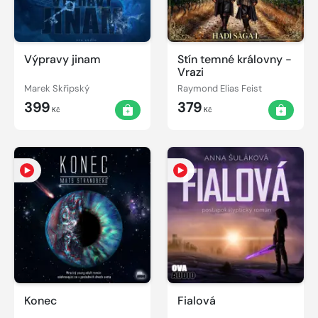
Výpravy jinam
Stín temné královny -
Vrazi
Marek Skřipský
Raymond Elias Feist
399
379
Kč
Kč
Konec
Fialová