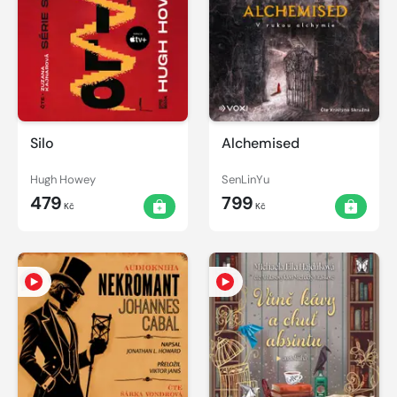
Silo
Alchemised
Hugh Howey
SenLinYu
479
799
Kč
Kč