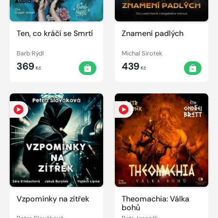
Ten, co kráčí se Smrtí
Znamení padlých
Barb Rýdl
Michal Sirotek
369
439
Kč
Kč
Vzpomínky na zítřek
Theomachia: Válka
bohů