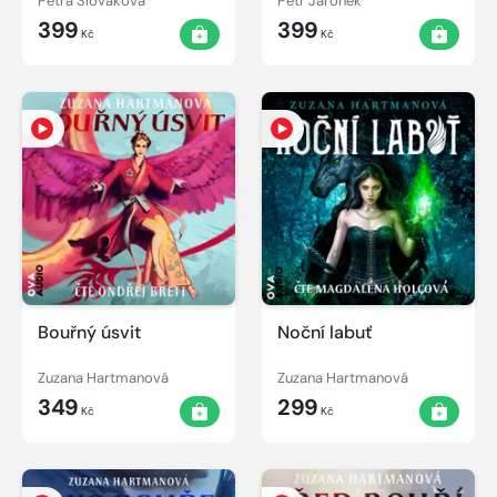
Petra Slováková
Petr Jaroněk
399
399
Kč
Kč
Bouřný úsvit
Noční labuť
Zuzana Hartmanová
Zuzana Hartmanová
349
299
Kč
Kč