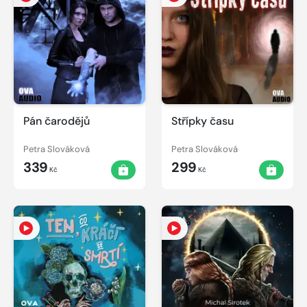
Pán čarodějů
Střípky času
Petra Slováková
Petra Slováková
339
299
Kč
Kč