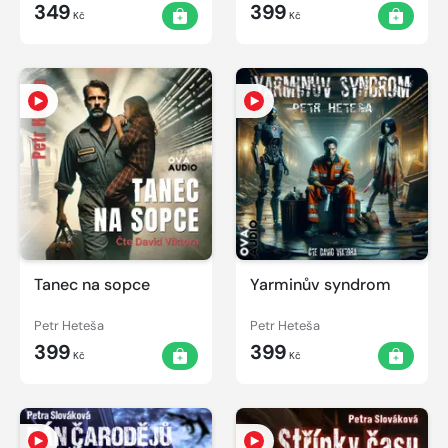
349
399
Kč
Kč
Tanec na sopce
Yarminův syndrom
Petr Heteša
Petr Heteša
399
399
Kč
Kč