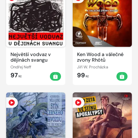
Největší vodvaz v
Ken Wood a válečné
dějinách svangu
zvony Rhótů
Ondřej Neff
Jiří W. Procházka
97
99
Kč
Kč