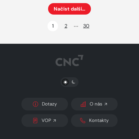
Načíst další…
Načte dalších 24 položek na aktuální stránku
1
2
30
PŘEPNOUT SVĚTLÝ/TMAVÝ REŽIM
Dotazy
O nás
VOP
Kontakty