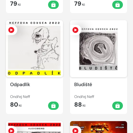
79
79
Kč
Kč
Odpadlík
Bludiště
Ondřej Neff
Ondřej Neff
80
88
Kč
Kč