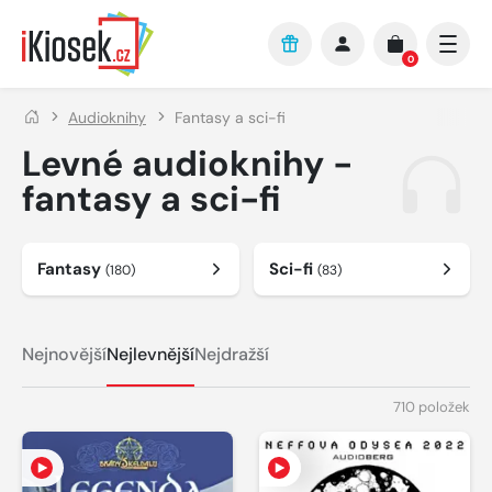
Přejít na hlavní obsah
0
Audioknihy
Fantasy a sci-fi
Levné audioknihy -
fantasy a sci-fi
Fantasy
Sci-fi
(180)
(83)
Nejnovější
Nejlevnější
Nejdražší
710 položek