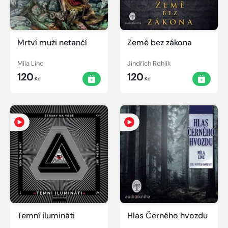
Mrtví muži netančí
Země bez zákona
Míla Linc
Jindřich Rohlík
120
120
Kč
Kč
Temní ilumináti
Hlas Černého hvozdu