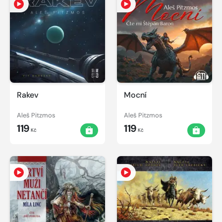
Rakev
Mocní
Aleš Pitzmos
Aleš Pitzmos
119
119
Kč
Kč