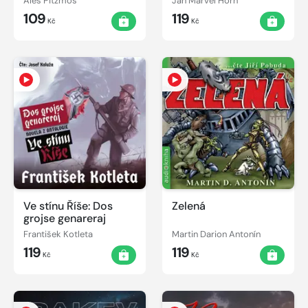
Aleš Pitzmos
Jan Marvel Horn
109
119
Kč
Kč
Ve stínu Říše: Dos
Zelená
grojse genareraj
František Kotleta
Martin Darion Antonín
119
119
Kč
Kč