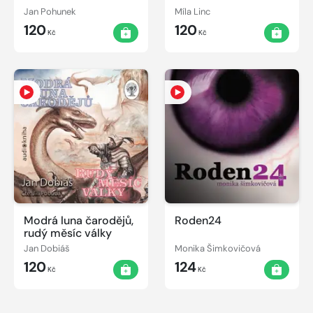
Jan Pohunek
Míla Linc
120
120
Kč
Kč
Modrá luna čarodějů,
Roden24
rudý měsíc války
Jan Dobiáš
Monika Šimkovičová
120
124
Kč
Kč