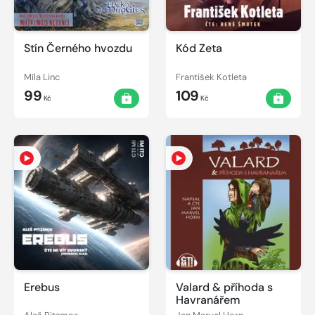
Stín Černého hvozdu
Kód Zeta
Míla Linc
František Kotleta
99
109
Kč
Kč
Erebus
Valard & příhoda s
Havranářem