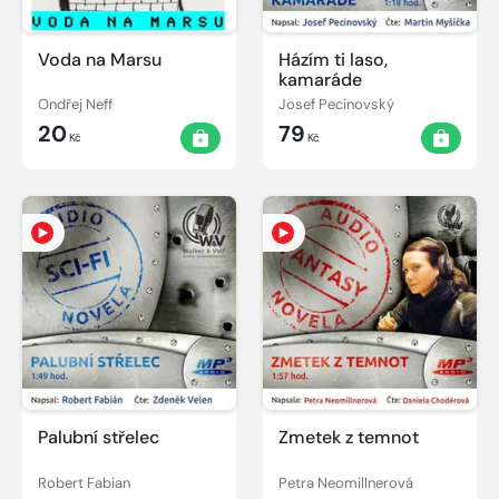
Voda na Marsu
Házím ti laso,
kamaráde
Ondřej Neff
Josef Pecinovský
20
79
Kč
Kč
Palubní střelec
Zmetek z temnot
Robert Fabian
Petra Neomillnerová