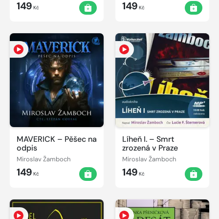
149
149
Kč
Kč
MAVERICK – Pěšec na
Líheň I. – Smrt
odpis
zrozená v Praze
Miroslav Žamboch
Miroslav Žamboch
149
149
Kč
Kč