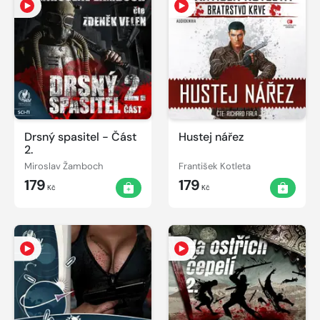
Drsný spasitel - Část
Hustej nářez
2.
Miroslav Žamboch
František Kotleta
179
179
Kč
Kč