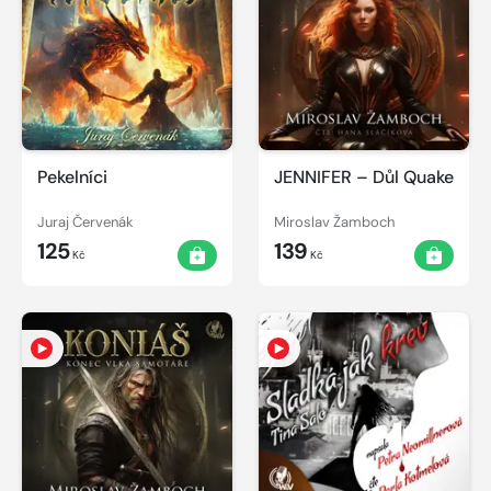
Pekelníci
JENNIFER – Důl Quake
Juraj Červenák
Miroslav Žamboch
125
139
Kč
Kč