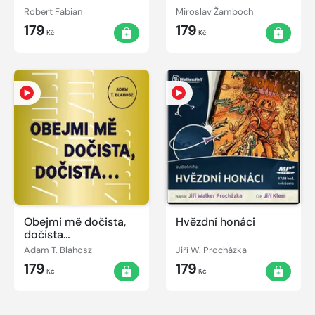
Robert Fabian
Miroslav Žamboch
179
179
Kč
Kč
Obejmi mě dočista,
Hvězdní honáci
dočista…
Adam T. Blahosz
Jiří W. Procházka
179
179
Kč
Kč