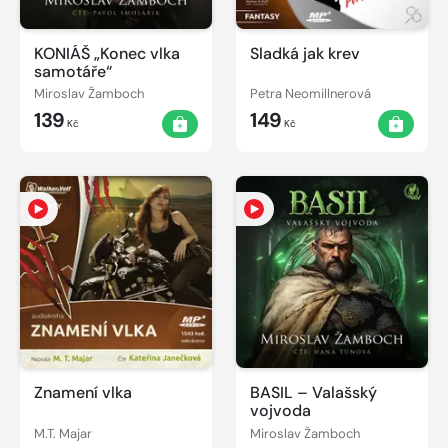
KONIÁŠ „Konec vlka
Sladká jak krev
samotáře“
Miroslav Žamboch
Petra Neomillnerová
139
149
Kč
Kč
Znamení vlka
BASIL – Valašský
vojvoda
M.T. Majar
Miroslav Žamboch