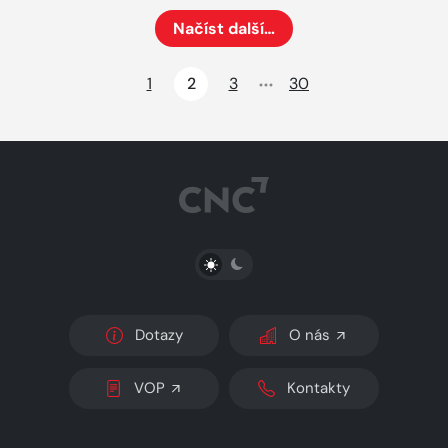
Načíst další…
Načte dalších 24 položek na aktuální stránku
1
2
3
30
PŘEPNOUT SVĚTLÝ/TMAVÝ REŽIM
Dotazy
O nás
VOP
Kontakty