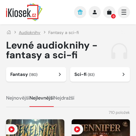
Přejít na hlavní obsah
0
Audioknihy
Fantasy a sci-fi
Levné audioknihy -
fantasy a sci-fi
Fantasy
Sci-fi
(180)
(83)
Nejnovější
Nejlevnější
Nejdražší
710 položek