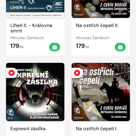
Líheň II. - Královna
Na ostřích čepelí II.
smrti
Miroslav Žamboch
Miroslav Žamboch
179
179
Kč
Kč
Expresní zásilka
Na ostřích čepelí I.