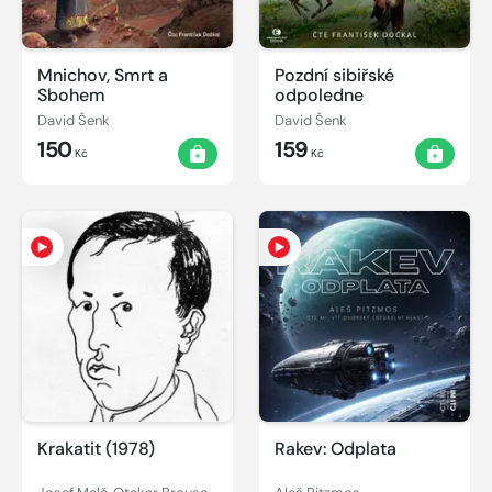
Mnichov, Smrt a
Pozdní sibiřské
Sbohem
odpoledne
David Šenk
David Šenk
150
159
Kč
Kč
Krakatit (1978)
Rakev: Odplata