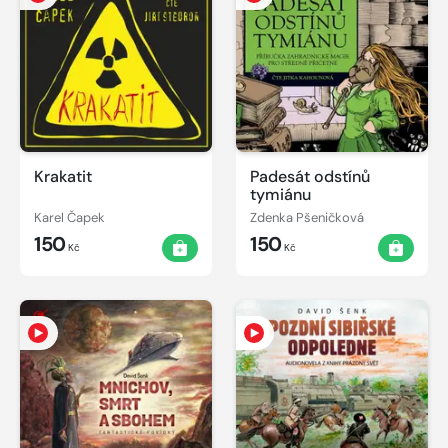
Krakatit
Padesát odstínů
tymiánu
Karel Čapek
Zdenka Pšeničková
150
150
Kč
Kč