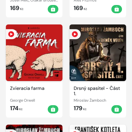
Josef Melč, Otakar Brousek, Karel Čapek, Jaromír Spal, Miroslav Moravec, Václav Postránecký, Miloš Nedbal, Milena Steinmasslová
Aleš Pitzmos
169
169
Kč
Kč
Zvieracia farma
Drsný spasitel - Část
1.
George Orwell
Miroslav Žamboch
174
179
Kč
Kč