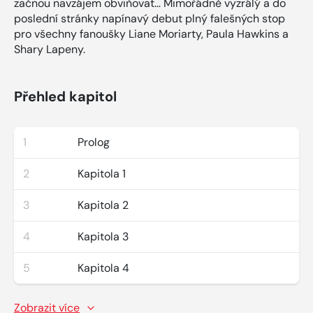
začnou navzájem obviňovat… Mimořádně vyzrálý a do
poslední stránky napínavý debut plný falešných stop
pro všechny fanoušky Liane Moriarty, Paula Hawkins a
Shary Lapeny.
Přehled kapitol
1
Prolog
2
Kapitola 1
3
Kapitola 2
4
Kapitola 3
5
Kapitola 4
Zobrazit více