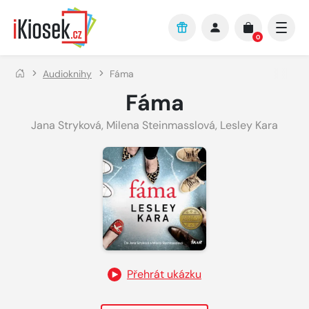
Přejít na hlavní obsah
0
Audioknihy
Fáma
Fáma
Jana Stryková
,
Milena Steinmasslová
,
Lesley Kara
Přehrát ukázku