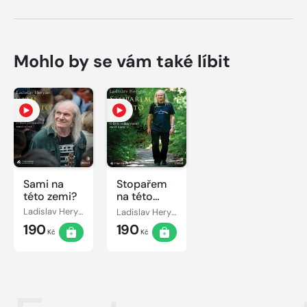
Mohlo by se vám také líbit
Sami na
Stopařem
této zemi?
na této
zemi
Ladislav Heryán
Ladislav Heryán
190
190
Kč
Kč