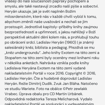
vnášejí do naší současnosti paprsky pochopení a
smyslu, ale také nastavují zrcadlo naší pýše a sobectví.
Heryán ukazuje, jak je svět naplněn Božím
milosrdenstvím, které nás v každé chvíli vybízí k tomu,
abychom změnili naše uvažování a nechali se jím
prostoupit. Jednotlivé kapitoly-příběhy knihy zaujmou
bezprostředností a upřímností, s jakou nahlížejí v Boží
perspektivě aktuální dění kolem nás, a prohlubují touhu
po obrácení srdcí. Ladislav Heryán (1960) | je známý
salesiánský kněz, biblista a pedagog. Přezdívá se mu
„kněz undergroundu“. Jeho knihy Exotem na této zemi a
Stopařem na této zemi byly oceněny mezi knihami roku
v několika anketách. Nahrávka vznikla podle knihy
Ladislava Heryána Exotem na této zemi vydané
nakladatelstvím Portál v roce 2016. Copyright © 2016,
Ladislav Heryán. Čte a hudebně doprovází Ladislav
Heryán. Režie Dimitrij Dudík. Zvuk Jan Bláha. Natočeno
ve studiu Wariete. Foto na obálce ©Petr zewlakk
Vrabec. Úprava obalu pro CD Martin Urbánek.
Odpovědná redaktorka Tereza Melicharová. Vydalo
nakladatelství Portál ve spolupráci s vydavatelstvím