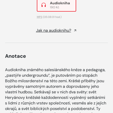
Audiokniha
190 Kč
MP3
(05:08:01 hod.)
Jak na audioknihu?
Anotace
Audiokniha známého salesiánského kněze a pedagoga,
„pastýře undergroundu“, je putováním po stopách
Božího milosrdenství na této zemi. Krátké příběhy jsou
vyprávěny samotným autorem a doprovázeny jeho
vlastní hudbou. Setkávají se v nich dva světy: svět
Heryánovy kněžské každodennosti vyplněný setkáními
s lidmi z různých vrstev společnosti, vesměs ale z jejích
okrajů, a svět biblických poselství a podobenství. Ty