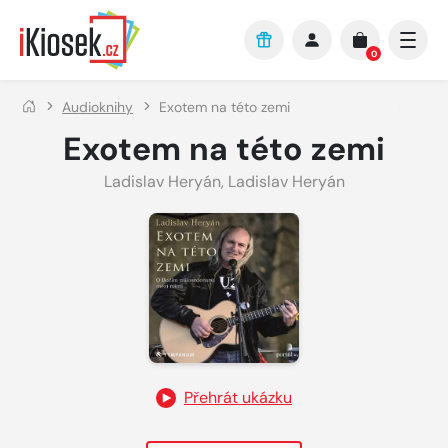
Přejít na hlavní obsah
0
Audioknihy
Exotem na této zemi
Exotem na této zemi
Ladislav Heryán
,
Ladislav Heryán
Přehrát ukázku