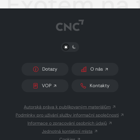
Exotem na 
PŘEPNOUT SVĚTLÝ/TMAVÝ REŽIM
Dotazy
O nás
VOP
Kontakty
Autorská práva k publikovaným materiálům
Podmínky pro užívání služby informační společnosti
Informace o zpracování osobních údajů
Jednotná kontaktní místa
Cookies