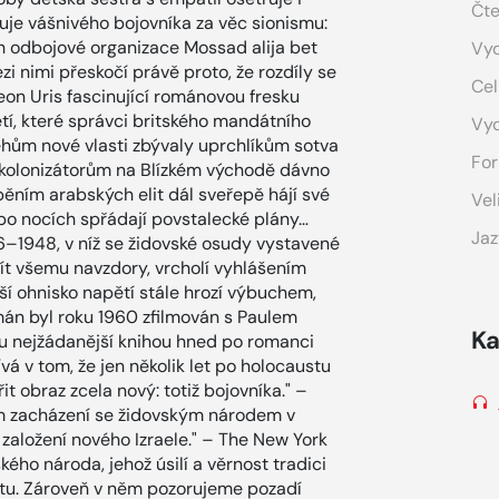
Čte
uje vášnivého bojovníka za věc sionismu:
ch odbojové organizace Mossad alija bet
Vyd
i nimi přeskočí právě proto, že rozdíly se
Cel
Leon Uris fascinující románovou fresku
tí, které správci britského mandátního
Vy
řehům nové vlasti zbývaly uprchlíkům sotva
For
o kolonizátorům na Blízkém východě dávno
spěním arabských elit dál sveřepě hájí své
Vel
po nocích spřádají povstalecké plány…
Jaz
6–1948, v níž se židovské osudy vystavené
žít všemu navzdory, vrcholí vyhlášením
jší ohnisko napětí stále hrozí výbuchem,
omán byl roku 1960 zfilmován s Paulem
Ka
u nejžádanější knihou hned po romanci
vá v tom, že jen několik let po holocaustu
 obraz zcela nový: totiž bojovníka." –
ském zacházení se židovským národem v
 založení nového Izraele." – The New York
kého národa, jehož úsilí a věrnost tradici
átu. Zároveň v něm pozorujeme pozadí