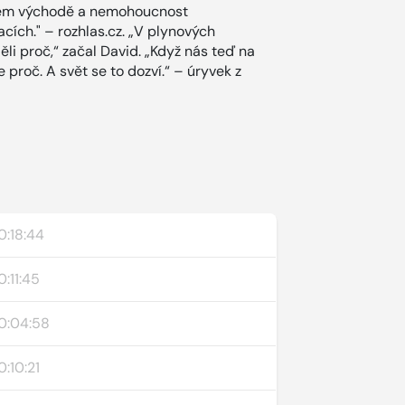
zkém východě a nemohoucnost
cích." – rozhlas.cz. „V plynových
li proč,“ začal David. „Když nás teď na
proč. A svět se to dozví.“ – úryvek z
0:18:44
0:11:45
0:04:58
0:10:21