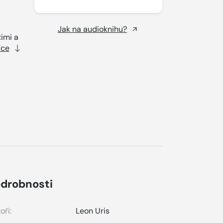
Jak na audioknihu?
timi a
íce
drobnosti
oři:
Leon Uris