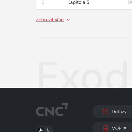
5
Kapitola 5
0
Zobrazit více
Exod
Dotazy
PŘEPNOUT SVĚTLÝ/TMAVÝ REŽIM
VOP