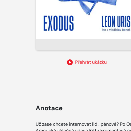
Přehrát ukázku
Anotace
Už zase chcete internovat lidi, pánové? Po O
Americká válečná vdova Kitty Fremontová cob