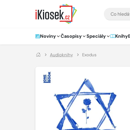
Přejít na hlavní obsah
VYHLEDÁVÁNÍ
Hlavní navigace
Noviny
Časopisy
Speciály
Knihy
Audioknihy
Exodus