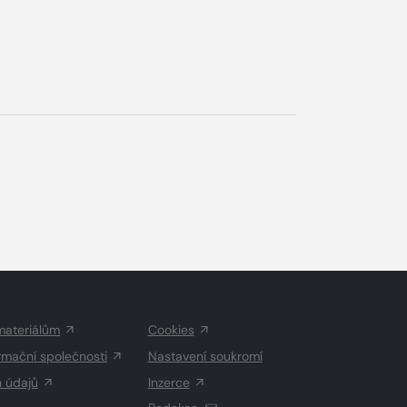
materiálům
Cookies
rmační společnosti
Nastavení soukromí
h údajů
Inzerce