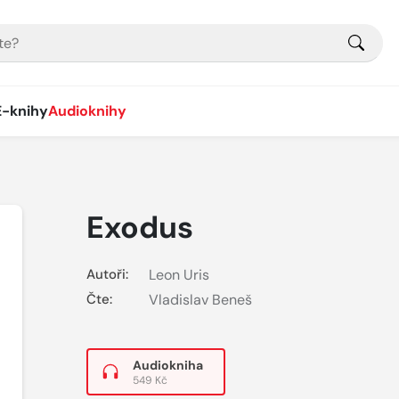
E-knihy
Audioknihy
Exodus
Autoři:
Leon Uris
Čte:
Vladislav Beneš
Audiokniha
549 Kč