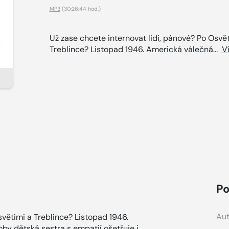
MP3
(30:26:44 hod.)
Už zase chcete internovat lidi, pánové? Po Osvě
Treblince? Listopad 1946. Americká válečná...
V
Po
Aut
světimi a Treblince? Listopad 1946.
y dětská sestra s empatií ošetřuje i