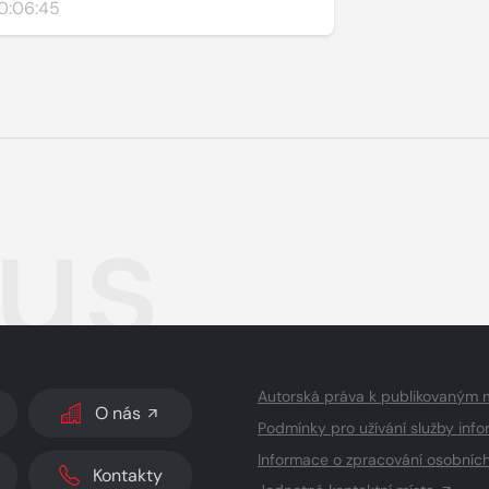
0:06:45
us
Autorská práva k publikovaným 
O nás
Podmínky pro užívání služby info
Informace o zpracování osobníc
Kontakty