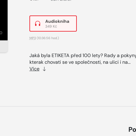
Audiokniha
349 Kč
MP3
(10:36:56 hod.)
Jaká byla ETIKETA před 100 lety? Rady a pokyny
kterak chovati se ve společnosti, na ulici i na...
Více
Po