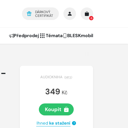
DÁRKOVÝ
CERTIFIKÁT
0
Předprodej
Témata
BLESKmobil
 -
AUDIOKNIHA
(
MP3
)
349
Kč
Koupit
Ihned
ke stažení
?