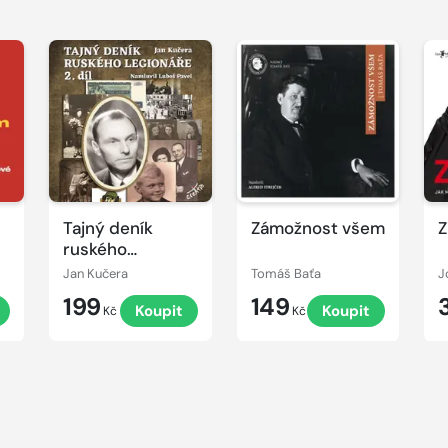
Přehrát
Přehrát
P
ukázku
ukázku
u
Tajný deník
Zámožnost všem
Z
ruského
legionáře 2
Jan Kučera
Tomáš Baťa
J
199
149
t
Koupit
Koupit
Kč
Kč