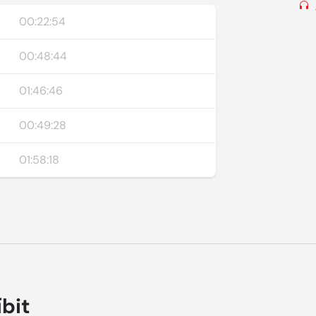
00:22:54
00:48:44
01:46:46
00:49:28
01:58:18
íbit