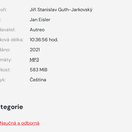
oři:
Jiří Stanislav Guth-Jarkovský
:
Jan Eisler
avatel:
Autreo
ková délka:
10:36:56 hod.
dáno:
2021
máty:
MP3
ikost:
583 MiB
yk:
Čeština
tegorie
Naučná a odborná