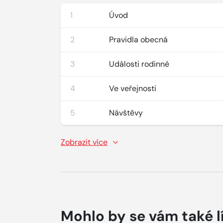
1
Úvod
2
Pravidla obecná
3
Události rodinné
4
Ve veřejnosti
5
Návštěvy
Zobrazit více
Mohlo by se vám také l