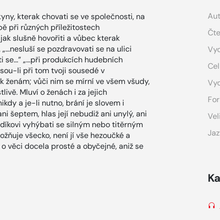
Aut
ny, kterak chovati se ve společnosti, na
bě při různých příležitostech
Čte
 jak slušně hovořiti a vůbec kterak
..nesluší se pozdravovati se na ulici
Vyd
i se...” „...při produkcích hudebních
Cel
jsou-li při tom tvoji sousedé v
y k ženám; vůči nim se mírní ve všem všudy,
Vy
livě. Mluví o ženách i za jejich
For
kdy a je-li nutno, brání je slovem i
 ani šeptem, hlas její nebudiž ani unylý, ani
Vel
ladíkovi vyhýbati se silným nebo titěrným
Jaz
ňuje všecko, není jí vše hezoučké a
 o věci docela prosté a obyčejné, aniž se
Ka