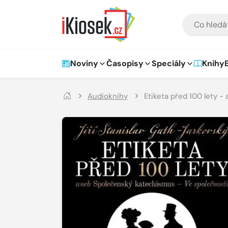
Přejít na hlavní obsah
VYHLEDÁVÁNÍ
Hlavní navigace
Noviny
Časopisy
Speciály
Knihy
Audioknihy
Etiketa před 100 lety 