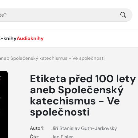
E-knihy
Audioknihy
- aneb Společenský katechismus - Ve společnosti
Etiketa před 100 lety
aneb Společenský
katechismus - Ve
společnosti
Autoři:
Jiří Stanislav Guth-Jarkovský
Čte:
Jan Eisler