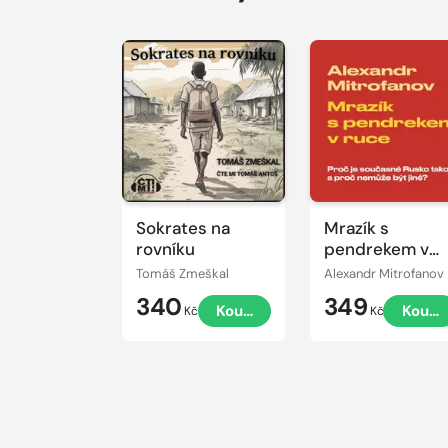
Přehrát
Přehrát
ukázku
ukázku
Sokrates na
Mrazík s
rovníku
pendrekem v
ruce
Tomáš Zmeškal
Alexandr Mitrofanov
340
349
Koupit
Koupi
Kč
Kč