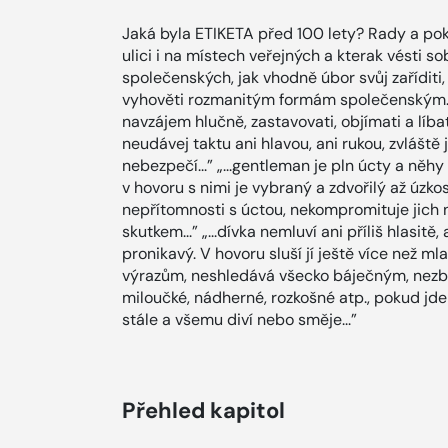
Jaká byla ETIKETA před 100 lety? Rady a poky
ulici i na místech veřejných a kterak vésti so
společenských, jak vhodně úbor svůj zaříditi,
vyhověti rozmanitým formám společenským. „.
navzájem hlučně, zastavovati, objímati a líbat
neudávej taktu ani hlavou, ani rukou, zvláště 
nebezpečí...” „...gentleman je pln úcty a něh
v hovoru s nimi je vybraný a zdvořilý až úzkost
nepřítomnosti s úctou, nekompromituje jich ni
skutkem...” „...dívka nemluví ani příliš hlasitě,
pronikavý. V hovoru sluší jí ještě více než m
výrazům, neshledává všecko báječným, nezbož
miloučké, nádherné, rozkošné atp., pokud jde
stále a všemu diví nebo směje...”
Přehled kapitol