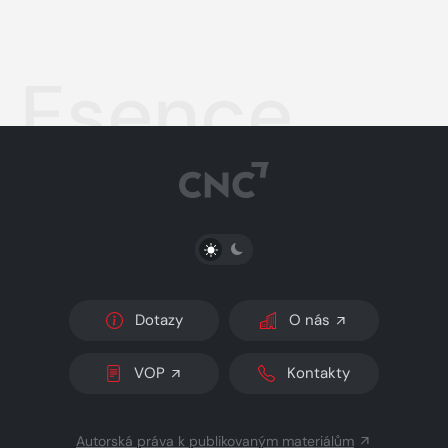
Esence
PŘEPNOUT SVĚTLÝ/TMAVÝ REŽIM
Dotazy
O nás
VOP
Kontakty
Autorská práva k publikovaným materiálům