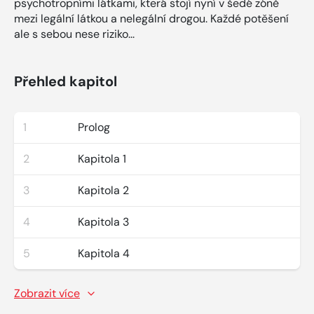
psychotropními látkami, která stojí nyní v šedé zóně
mezi legální látkou a nelegální drogou. Každé potěšení
ale s sebou nese riziko...
Přehled kapitol
1
Prolog
2
Kapitola 1
3
Kapitola 2
4
Kapitola 3
5
Kapitola 4
Zobrazit více