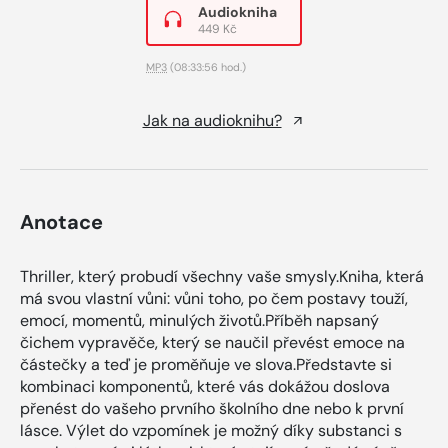
Audiokniha
449 Kč
MP3
(08:33:56 hod.)
Jak na audioknihu?
Anotace
Thriller, který probudí všechny vaše smysly.Kniha, která
má svou vlastní vůni: vůni toho, po čem postavy touží,
emocí, momentů, minulých životů.Příběh napsaný
čichem vypravěče, který se naučil převést emoce na
částečky a teď je proměňuje ve slova.Představte si
kombinaci komponentů, které vás dokážou doslova
přenést do vašeho prvního školního dne nebo k první
lásce. Výlet do vzpomínek je možný díky substanci s