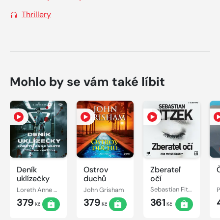
Thrillery
Mohlo by se vám také líbit
Deník
Ostrov
Zberateľ
Č
uklízečky
duchů
očí
Loreth Anne White
John Grisham
Sebastian Fitzek
379
379
361
Kč
Kč
Kč