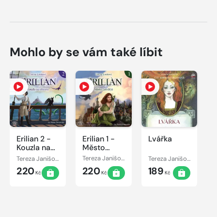
Mohlo by se vám také líbit
Erilian 2 -
Erilian 1 -
Lvářka
Kouzla na
Město
obzoru
čarodějů
Tereza Janišová
Tereza Janišová
Tereza Janišová
220
220
189
Kč
Kč
Kč