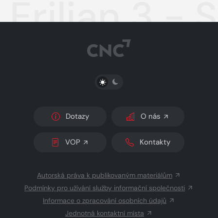
Erilian 3 - 
PŘEPNOUT SVĚTLÝ/TMAVÝ REŽIM
Dotazy
O nás
VOP
Kontakty
Autorská práva k publikovaným materiálům
Podmínky pro užívání služby informační společnosti
Informace o zpracování osobních údajů
Jednotná kontaktní místa