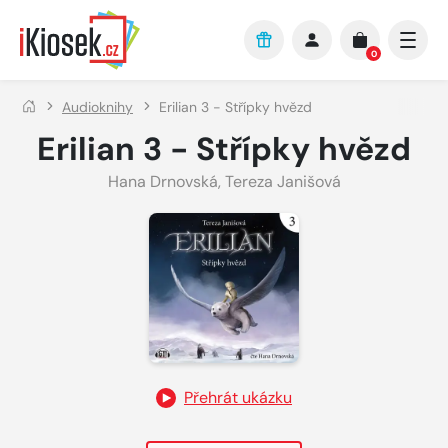
Přejít na hlavní obsah
0
Audioknihy
Erilian 3 - Střípky hvězd
Erilian 3 - Střípky hvězd
Hana Drnovská
,
Tereza Janišová
Přehrát ukázku