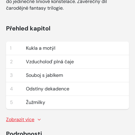
do jedinečné liniové konstelace. Závěrečný díl
čarodějné fantasy trilogie.
Přehled kapitol
1
Kukla a motýl
2
Vzducholoď plná čaje
3
Souboj s jablkem
4
Odstíny dekadence
5
Žužmilky
Zobrazit více
Podrobnosti