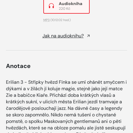
Audiokniha
220 Kč
MP3
(10:12:02 hod.)
Jak na audioknihu?
Anotace
Erilian 3 - Střípky hvězd Fínka se umí ohánět smyčcem i
dýkami a v žilách jí koluje magie, stejně jako její matce
Zie a babičce Kiaře. Přichází doba krátkých vlasů a
krátkých sukní, v ulicích města Erilian jezdí tramvaje a
čarodějové poslouchají jazz. Na dávné časy a legendy
se skoro zapomnělo. Nikdo nemá tušení o chystané
pomstě, o spolku Maskovaných gentlemanů ani o pěti
hvězdách, které se na obloze pomalu ale jistě seskupují