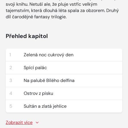
svoji knihu. Netuší ale, že pluje vstříc velkým
tajemstvím, která dlouhá léta spala za obzorem. Druhý
díl čarodějné fantasy trilogie.
Přehled kapitol
1
Zelená noc cukrový den
2
Spící palác
3
Na palubě Bílého delfína
4
Ostrov z písku
5
Sultán a zlatá jehlice
Zobrazit více