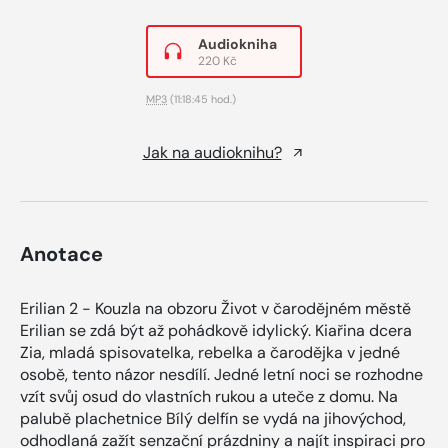
Audiokniha
220 Kč
MP3
(11:18:45 hod.)
Jak na audioknihu?
Anotace
Erilian 2 - Kouzla na obzoru Život v čarodějném městě
Erilian se zdá být až pohádkově idylický. Kiařina dcera
Zia, mladá spisovatelka, rebelka a čarodějka v jedné
osobě, tento názor nesdílí. Jedné letní noci se rozhodne
vzít svůj osud do vlastních rukou a uteče z domu. Na
palubě plachetnice Bílý delfín se vydá na jihovýchod,
odhodlaná zažít senzační prázdniny a najít inspiraci pro