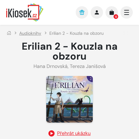
Přejít na hlavní obsah
0
Audioknihy
Erilian 2 - Kouzla na obzoru
Erilian 2 - Kouzla na
obzoru
Hana Drnovská
,
Tereza Janišová
Přehrát ukázku