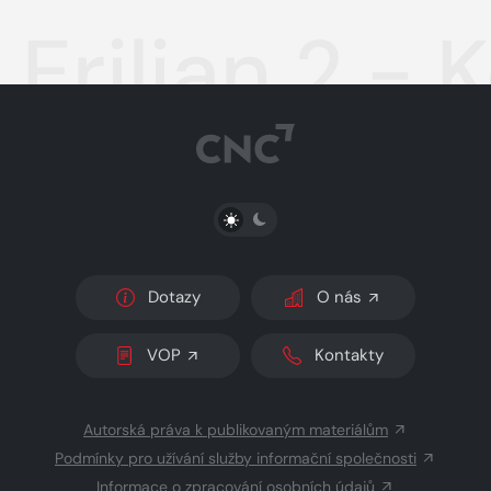
Erilian 2 -
PŘEPNOUT SVĚTLÝ/TMAVÝ REŽIM
Dotazy
O nás
VOP
Kontakty
Autorská práva k publikovaným materiálům
Podmínky pro užívání služby informační společnosti
Informace o zpracování osobních údajů