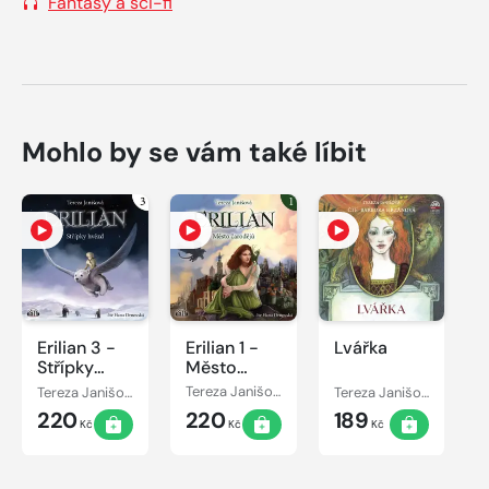
Fantasy a sci-fi
Mohlo by se vám také líbit
Erilian 3 -
Erilian 1 -
Lvářka
Střípky
Město
hvězd
čarodějů
Tereza Janišová
Tereza Janišová
Tereza Janišová
220
220
189
Kč
Kč
Kč