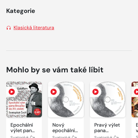
Kategorie
Klasická literatura
Mohlo by se vám také líbit
Epochální
Nový
Pravý výlet
výlet pana
epochální
pana
Broučka do
výlet pana
Broučka do
Svatopluk Čech
Svatopluk Čech
Svatopluk Čech