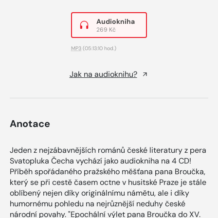
Audiokniha
269 Kč
MP3
(05:13:10 hod.)
Jak na audioknihu?
Anotace
Jeden z nejzábavnějších románů české literatury z pera
Svatopluka Čecha vychází jako audiokniha na 4 CD!
Příběh spořádaného pražského měšťana pana Broučka,
který se při cestě časem octne v husitské Praze je stále
oblíbený nejen díky originálnímu námětu, ale i díky
humornému pohledu na nejrůznější neduhy české
národní povahy. "Epochální výlet pana Broučka do XV.