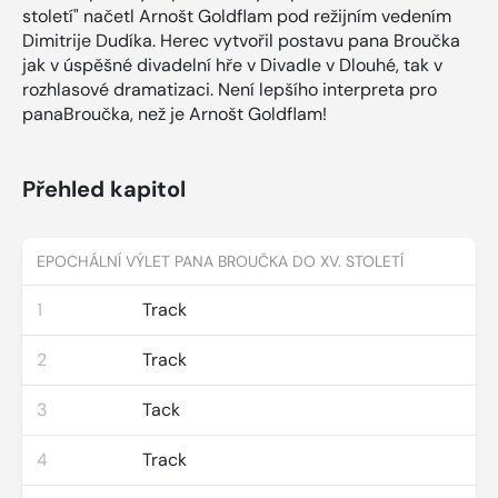
století" načetl Arnošt Goldflam pod režijním vedením
Dimitrije Dudíka. Herec vytvořil postavu pana Broučka
jak v úspěšné divadelní hře v Divadle v Dlouhé, tak v
rozhlasové dramatizaci. Není lepšího interpreta pro
panaBroučka, než je Arnošt Goldflam!
Přehled kapitol
EPOCHÁLNÍ VÝLET PANA BROUČKA DO XV. STOLETÍ
1
Track
2
Track
3
Tack
4
Track