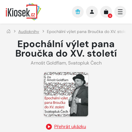
Přejít na hlavní obsah
0
Audioknihy
Epochální výlet pana Broučka do XV. století
Epochální výlet pana
Broučka do XV. století
Arnošt Goldflam
,
Svatopluk Čech
Přehrát ukázku