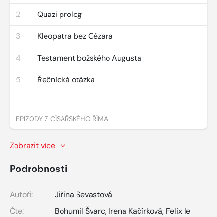
2
Quazi prolog
3
Kleopatra bez Cézara
4
Testament božského Augusta
5
Řečnická otázka
EPIZODY Z CÍSAŘSKÉHO ŘÍMA
Zobrazit více
Podrobnosti
Autoři:
Jiřina Sevastová
Čte:
Bohumil Švarc
,
Irena Kačírková
,
Felix le