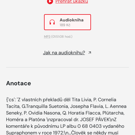
Přehrát ukázku
Audiokniha
189 Kč
MP3
(01:51:08 hod.)
Jak na audioknihu?
Anotace
{'cs': 'Z vlastních překladů děl Tita Livia, P. Cornelia
Tacita, G.Tranquilla Suetonia, Josepha Flavia, L. Aennea
Seneky, P. Ovidia Nasona, Q. Horatia Flacca, Plútarcha,
Homéra a Platóna \nzpracoval dr. JOSEF PÁVEK\nZ
komentáře k původnímu LP albu 0 68 0403 vydaného
Supraphonem v roce 1972:\n...Člověk se někdy musí