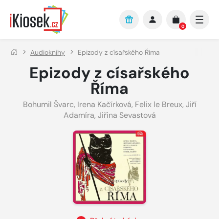
Přejít na hlavní obsah
0
Audioknihy
Epizody z císařského Říma
Epizody z císařského
Říma
Bohumil Švarc
,
Irena Kačírková
,
Felix le Breux
,
Jiří
Adamíra
,
Jiřina Sevastová