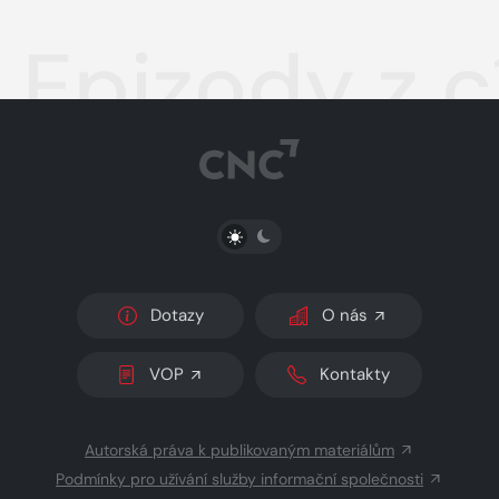
Epizody z 
PŘEPNOUT SVĚTLÝ/TMAVÝ REŽIM
Dotazy
O nás
VOP
Kontakty
Autorská práva k publikovaným materiálům
Podmínky pro užívání služby informační společnosti