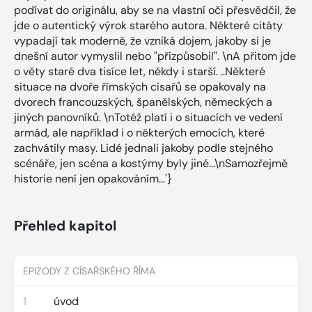
podívat do originálu, aby se na vlastní oči přesvědčil, že
jde o autentický výrok starého autora. Některé citáty
vypadají tak moderně, že vzniká dojem, jakoby si je
dnešní autor vymyslil nebo "přizpůsobil". \nA přitom jde
o věty staré dva tisíce let, někdy i starší. ..Některé
situace na dvoře římských císařů se opakovaly na
dvorech francouzských, španělských, německých a
jiných panovníků. \nTotéž platí i o situacích ve vedení
armád, ale například i o některých emocích, které
zachvátily masy. Lidé jednali jakoby podle stejného
scénáře, jen scéna a kostýmy byly jiné...\nSamozřejmě
historie není jen opakováním...'}
Přehled kapitol
EPIZODY Z CÍSAŘSKÉHO ŘÍMA
1
úvod