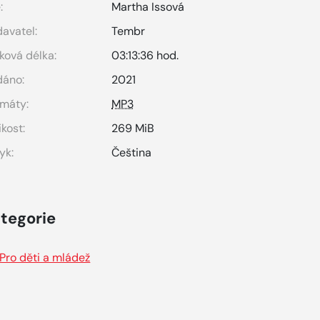
:
Martha Issová
avatel:
Tembr
ková délka:
03:13:36 hod.
dáno:
2021
máty:
MP3
ikost:
269 MiB
yk:
Čeština
tegorie
Pro děti a mládež