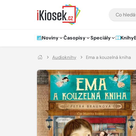
Přejít na hlavní obsah
VYHLEDÁVÁNÍ
Hlavní navigace
Noviny
Časopisy
Speciály
Knihy
Audioknihy
Ema a kouzelná kniha