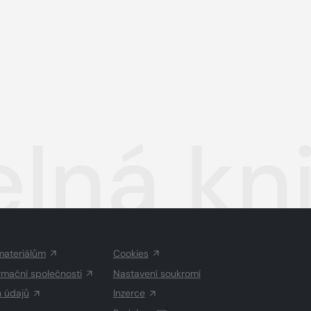
lná kn
materiálům
Cookies
rmační společnosti
Nastavení soukromí
h údajů
Inzerce