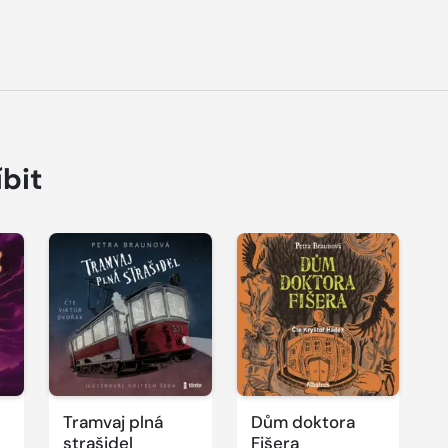
íbit
Přehrát
ukázku
Tramvaj plná
Dům doktora
strašidel
Fišera