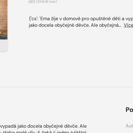
MP3
(03:13:36 hod.)
{'cs': 'Ema žije v domově pro opuštěné děti a v
jako docela obyčejné děvče. Ale obyčejná...
Víc
Po
Aut
a vypadá jako docela obyčejné děvče. Ale
- třeba malé víly. A čeká ji jeden zvláštní