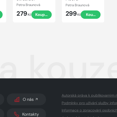
Petra Braunová
Petra Braunová
279
299
t
Koupit
Koupit
Kč
Kč
a kouze
Autorská práva k publikovaným 
O nás
Podmínky pro užívání služby info
Informace o zpracování osobníc
Kontakty