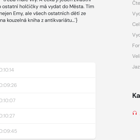
Čte
o ostatní holčičky má vydat do Města. Tím
 nejen Emy, ale všech ostatních dětí ze
Vyd
na kouzelná kniha z antikvariátu...'}
Cel
Vy
For
Vel
Jaz
0:10:14
0:09:26
Ka
0:10:07
0:10:27
0:09:45