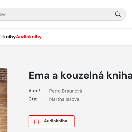
E-knihy
Audioknihy
Ema a kouzelná knih
Autoři:
Petra Braunová
Čte:
Martha Issová
Audiokniha