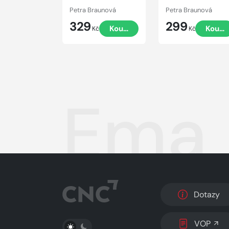
Petra Braunová
Petra Braunová
329
299
Koupit
Koupi
Kč
Kč
Ema 
Dotazy
PŘEPNOUT SVĚTLÝ/TMAVÝ REŽIM
VOP