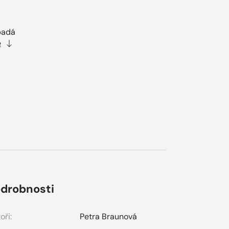
ypadá
e
drobnosti
oři:
Petra Braunová