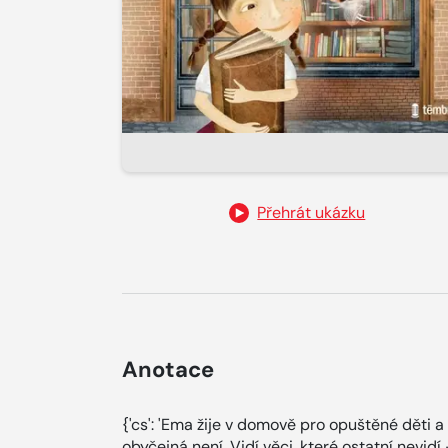
Přehrát ukázku
Anotace
{'cs': 'Ema žije v domově pro opuštěné děti 
obyčejná není. Vidí věci, které ostatní nevidí 