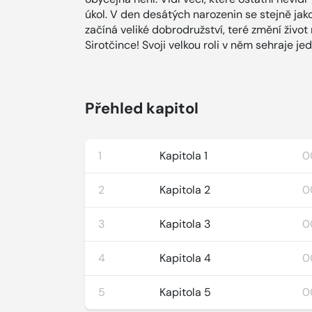
úkol. V den desátých narozenin se stejně jak
začíná veliké dobrodružství, teré změní život
Sirotčince! Svoji velkou roli v něm sehraje jed
Přehled kapitol
1
Kapitola 1
0
2
Kapitola 2
0
3
Kapitola 3
0
4
Kapitola 4
0
5
Kapitola 5
0