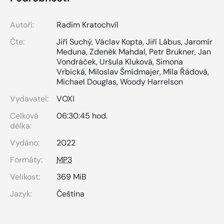
Autoři:
Radim Kratochvíl
Čte:
Jiří Suchý
,
Václav Kopta
,
Jiří Lábus
,
Jaromír
Meduna
,
Zdeněk Mahdal
,
Petr Brukner
,
Jan
Vondráček
,
Uršula Kluková
,
Simona
Vrbická
,
Miloslav Šmídmajer
,
Míla Řádová
,
Michael Douglas
,
Woody Harrelson
Vydavatel:
VOXI
Celková
06:30:45 hod.
délka:
Vydáno:
2022
Formáty:
MP3
Velikost:
369 MiB
Jazyk:
Čeština