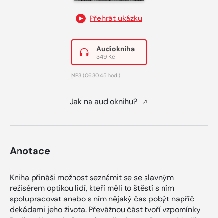
Přehrát ukázku
Audiokniha
349 Kč
MP3
(06:30:45 hod.)
Jak na audioknihu?
Anotace
Kniha přináší možnost seznámit se se slavným
režisérem optikou lidí, kteří měli to štěstí s ním
spolupracovat anebo s ním nějaký čas pobýt napříč
dekádami jeho života. Převážnou část tvoří vzpomínky