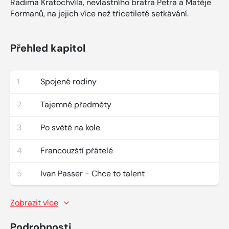
Radima Kratochvíla, nevlastního bratra Petra a Matěje
Formanů, na jejich více než třicetileté setkávání.
Přehled kapitol
1
Spojené rodiny
2
Tajemné předměty
3
Po světě na kole
4
Francouzští přátelé
5
Ivan Passer - Chce to talent
Zobrazit více
Podrobnosti