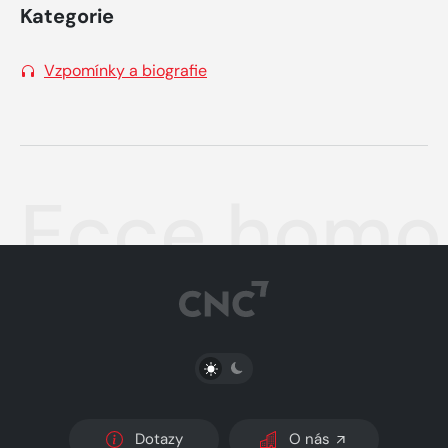
Kategorie
Vzpomínky a biografie
Ecce homo
PŘEPNOUT SVĚTLÝ/TMAVÝ REŽIM
Dotazy
O nás