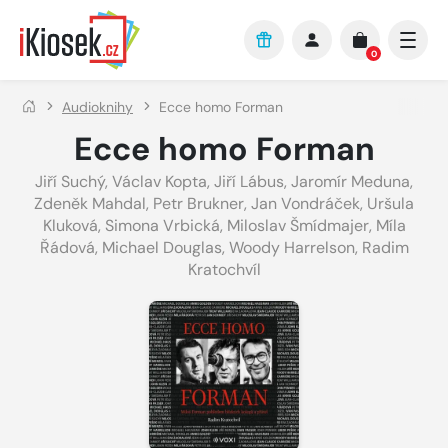
Přejít na hlavní obsah
0
Audioknihy
Ecce homo Forman
Ecce homo Forman
Jiří Suchý
,
Václav Kopta
,
Jiří Lábus
,
Jaromír Meduna
,
Zdeněk Mahdal
,
Petr Brukner
,
Jan Vondráček
,
Uršula
Kluková
,
Simona Vrbická
,
Miloslav Šmídmajer
,
Míla
Řádová
,
Michael Douglas
,
Woody Harrelson
,
Radim
Kratochvíl