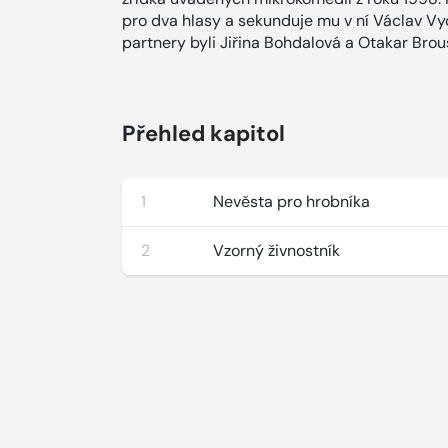
pro dva hlasy a sekunduje mu v ní Václav Vy
partnery byli Jiřina Bohdalová a Otakar Brou
Přehled kapitol
1
Nevěsta pro hrobníka
2
Vzorný živnostník