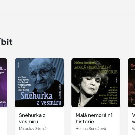
íbit
Přehrát
Přehrát
P
ukázku
ukázku
u
Sněhurka z
Malá nemorální
V
vesmíru
historie
w
Miroslav Stoniš
Helena Benešová
W