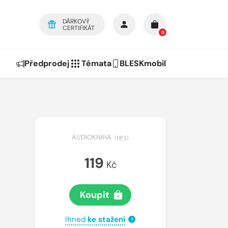
DÁRKOVÝ
CERTIFIKÁT
0
Předprodej
Témata
BLESKmobil
AUDIOKNIHA
(
MP3
)
119
Kč
Koupit
Ihned
ke stažení
?