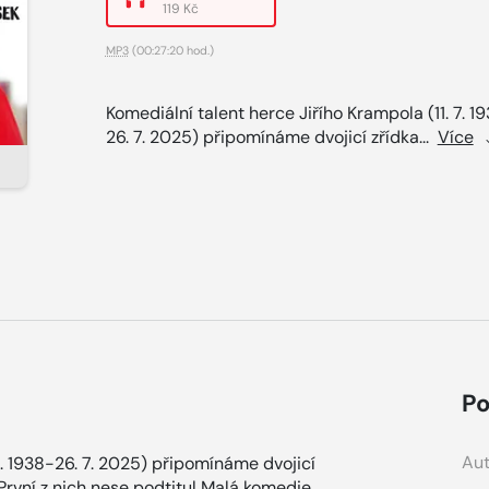
119 Kč
MP3
(00:27:20 hod.)
Komediální talent herce Jiřího Krampola (11. 7. 1
26. 7. 2025) připomínáme dvojicí zřídka...
Více
Po
Aut
7. 1938-26. 7. 2025) připomínáme dvojicí
První z nich nese podtitul Malá komedie