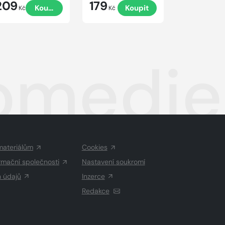
209
179
340
Koupit
Koupit
Kč
Kč
Kč
omedie
materiálům
Cookies
rmační společnosti
Nastavení soukromí
h údajů
Inzerce
Redakce