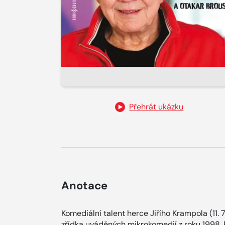
Přehrát ukázku
Anotace
Komediální talent herce Jiřího Krampola (11. 
zřídka uváděných mikrokomedií z roku 1998. 