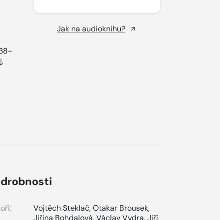
Jak na audioknihu?
938-
drobnosti
oři:
Vojtěch Steklač
,
Otakar Brousek
,
Jiřina Bohdalová
,
Václav Vydra
,
Jiří