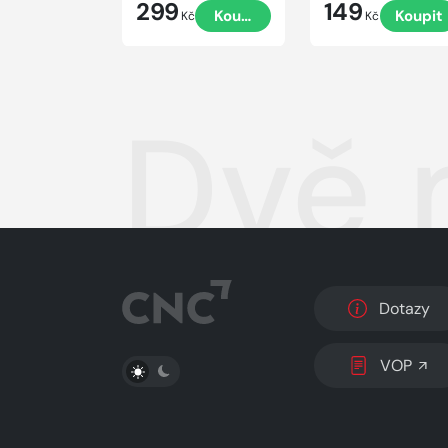
299
149
Koupit
Koupit
Kč
Kč
Dvě 
Dotazy
PŘEPNOUT SVĚTLÝ/TMAVÝ REŽIM
VOP