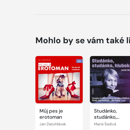
Mohlo by se vám také l
Přehrát
Přehrát
ukázku
ukázku
Můj pes je
Studánko,
erotoman
studánko,
hluboká...
Jan Zlatohlávek
Marie Šedivá