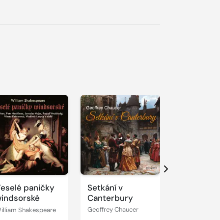
řehrát
kázku
Přehrát
Přehrát
ukázku
ukázku
Další
eselé paničky
Setkání v
Sokrates 
indsorské
Canterbury
rovníku
illiam Shakespeare
Geoffrey Chaucer
Tomáš Zmešk