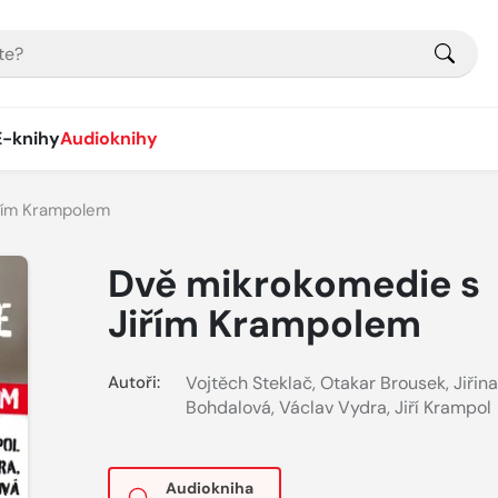
E-knihy
Audioknihy
řím Krampolem
Dvě mikrokomedie s
Jiřím Krampolem
Autoři:
Vojtěch Steklač
,
Otakar Brousek
,
Jiřina
Bohdalová
,
Václav Vydra
,
Jiří Krampol
Audiokniha