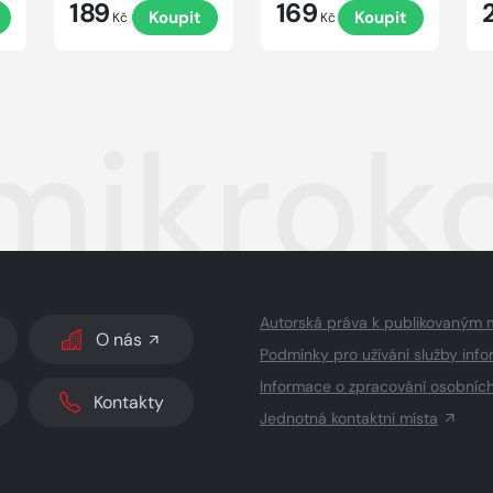
189
169
Koupit
Koupit
Kč
Kč
mikrok
Autorská práva k publikovaným 
O nás
Podmínky pro užívání služby info
Informace o zpracování osobníc
Kontakty
Jednotná kontaktní místa