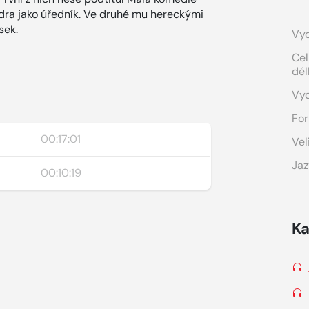
dra jako úředník. Ve druhé mu hereckými
sek.
Vyd
Cel
dél
Vy
For
00:17:01
Vel
Jaz
00:10:19
Ka