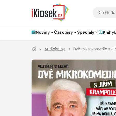
Přejít na hlavní obsah
VYHLEDÁVÁNÍ
Hlavní navigace
Noviny
Časopisy
Speciály
Knihy
Audioknihy
Dvě mikrokomedie s Ji