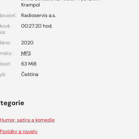
Krampol
avatel:
Radioservis a.s.
ková
00:27:20 hod.
ka:
dáno:
2020
máty:
MP3
ikost:
63 MiB
yk:
Čeština
tegorie
Humor, satira a komedie
Povídky a novely