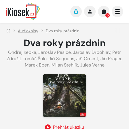
Přejít na hlavní obsah
0
Audioknihy
Dva roky prázdnin
Dva roky prázdnin
Ondřej Kepka
,
Jaroslav Pešice
,
Jaroslav Drbohlav
,
Petr
Zdražil
,
Tomáš Šolc
,
Jiří Sequens
,
Jiří Ornest
,
Jiří Prager
,
Marek Eben
,
Milan Stehlík
,
Jules Verne
Přehrát ukázku