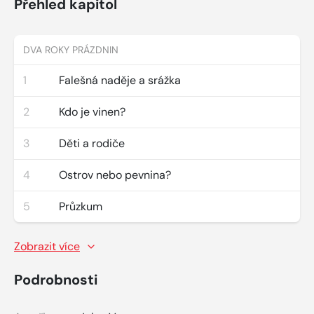
Přehled kapitol
DVA ROKY PRÁZDNIN
1
Falešná naděje a srážka
2
Kdo je vinen?
3
Děti a rodiče
4
Ostrov nebo pevnina?
5
Průzkum
Zobrazit více
Podrobnosti