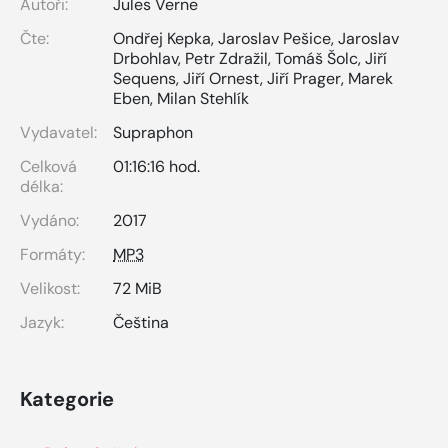
Autoři:
Jules Verne
Čte:
Ondřej Kepka
,
Jaroslav Pešice
,
Jaroslav
Drbohlav
,
Petr Zdražil
,
Tomáš Šolc
,
Jiří
Sequens
,
Jiří Ornest
,
Jiří Prager
,
Marek
Eben
,
Milan Stehlík
Vydavatel:
Supraphon
Celková
01:16:16 hod.
délka:
Vydáno:
2017
Formáty:
MP3
Velikost:
72 MiB
Jazyk:
Čeština
Kategorie