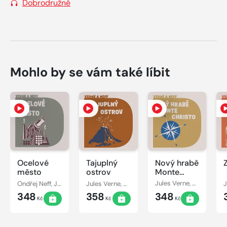
Dobrodružné
Mohlo by se vám také líbit
Ocelové
Tajuplný
Nový hrabě
město
ostrov
Monte
Christo
Ondřej Neff, Jules Verne
Jules Verne, Ondřej Neff
Jules Verne, Ondřej Neff
348
358
348
Kč
Kč
Kč