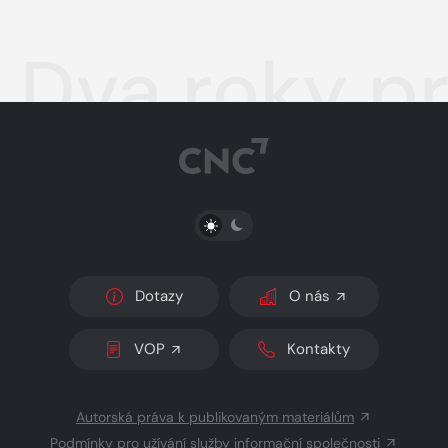
Dva roky p
PŘEPNOUT SVĚTLÝ/TMAVÝ REŽIM
Dotazy
O nás
VOP
Kontakty
Autorská práva k publikovaným materiálům
Podmínky pro užívání služby informační společnosti