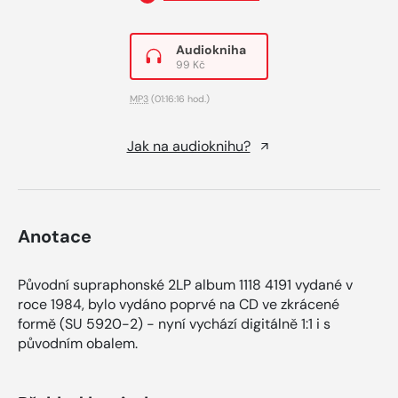
Audiokniha
99 Kč
MP3
(01:16:16 hod.)
Jak na audioknihu?
Anotace
Původní supraphonské 2LP album 1118 4191 vydané v
roce 1984, bylo vydáno poprvé na CD ve zkrácené
formě (SU 5920-2) - nyní vychází digitálně 1:1 i s
původním obalem.