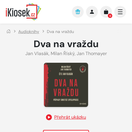
Přejít na hlavní obsah
0
Audioknihy
Dva na vraždu
Dva na vraždu
Jan Vlasák
,
Milan Říský
,
Jan Thomayer
Přehrát ukázku