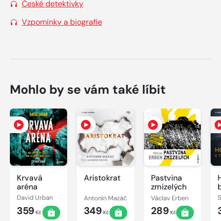
České detektivky
Vzpomínky a biografie
Mohlo by se vám také líbit
Krvavá
Aristokrat
Pastvina
aréna
zmizelých
David Urban
Antonín Mazáč
Václav Erben
359
349
289
Kč
Kč
Kč