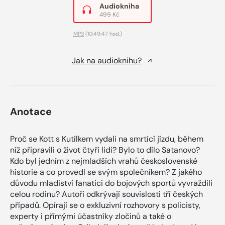
Audiokniha
499 Kč
MP3
(10:49:47 hod.)
Jak na audioknihu?
Anotace
Proč se Kott s Kutílkem vydali na smrtící jízdu, během
níž připravili o život čtyři lidi? Bylo to dílo Satanovo?
Kdo byl jedním z nejmladších vrahů československé
historie a co provedl se svým společníkem? Z jakého
důvodu mladiství fanatici do bojových sportů vyvraždili
celou rodinu? Autoři odkrývají souvislosti tří českých
případů. Opírají se o exkluzivní rozhovory s policisty,
experty i přímými účastníky zločinů a také o