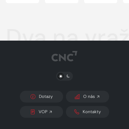
Dva na vra
PŘEPNOUT SVĚTLÝ/TMAVÝ REŽIM
Dotazy
O nás
VOP
Kontakty