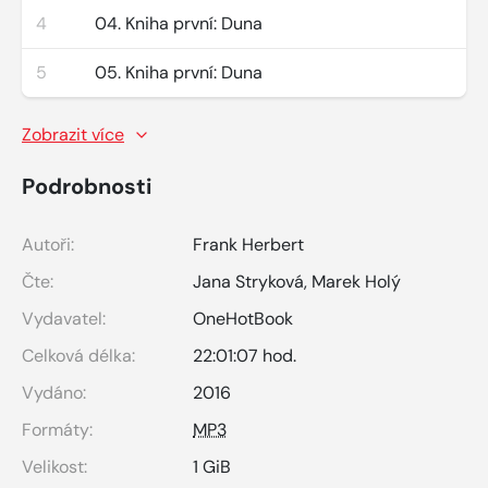
4
04. Kniha první: Duna
5
05. Kniha první: Duna
Zobrazit více
Podrobnosti
Autoři:
Frank Herbert
Čte:
Jana Stryková
,
Marek Holý
Vydavatel:
OneHotBook
Celková délka:
22:01:07 hod.
Vydáno:
2016
Formáty:
MP3
Velikost:
1 GiB