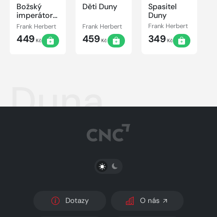
Božský
Děti Duny
Spasitel
imperátor
Duny
Duny
Frank Herbert
Frank Herbert
Frank Herbert
449
459
349
Kč
Kč
Kč
Duna
PŘEPNOUT SVĚTLÝ/TMAVÝ REŽIM
Dotazy
O nás