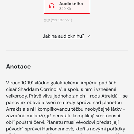
Audiokniha
349 Kč
MP3
(22:01:07 hod.)
Jak na audioknihu?
Anotace
V roce 10 191 vládne galaktickému impériu padišáh
císař Shaddam Corrino IV. a spolu s ním i vznešené
velkorody. Právě vlivu jednoho z nich - rodu Atreidů - se
panovník obává a svěří mu tedy správu nad planetou
Arrakis a s ní i komplikovanou těžbu neobyčejné látky -
zázračné melanže, již neustále komplikují smrtonosní
obří pouštní červi. Planetu musí vévodovi předat její
původní správci Harkonennové, kteří s novými pořádky