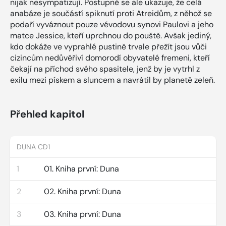
nijak nesympatizují. Postupně se ale ukazuje, že celá
anabáze je součástí spiknutí proti Atreidům, z něhož se
podaří vyváznout pouze vévodovu synovi Paulovi a jeho
matce Jessice, kteří uprchnou do pouště. Avšak jediný,
kdo dokáže ve vyprahlé pustině trvale přežít jsou vůči
cizincům nedůvěřiví domorodí obyvatelé fremeni, kteří
čekají na příchod svého spasitele, jenž by je vytrhl z
exilu mezi pískem a sluncem a navrátil by planetě zeleň.
Přehled kapitol
DUNA CD1
1
01. Kniha první: Duna
2
02. Kniha první: Duna
3
03. Kniha první: Duna