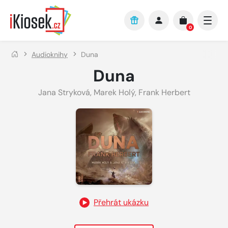
Přejít na hlavní obsah
0
Audioknihy
Duna
Duna
Jana Stryková
,
Marek Holý
,
Frank Herbert
Přehrát ukázku