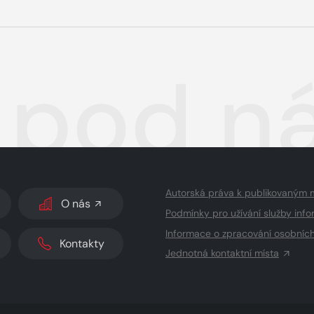
pod n
Autorská práva k publikovaným 
O nás
Podmínky pro užívání služby info
Informace o zpracování osobníc
Kontakty
Jednotná kontaktní místa