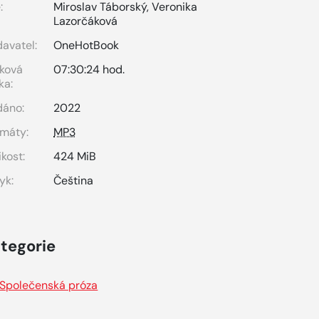
:
Miroslav Táborský
,
Veronika
Lazorčáková
avatel:
OneHotBook
ková
07:30:24 hod.
ka:
dáno:
2022
máty:
MP3
ikost:
424 MiB
yk:
Čeština
tegorie
Společenská próza