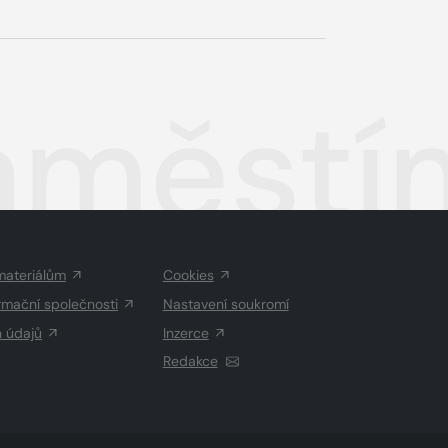
áměstí
materiálům
Cookies
rmační společnosti
Nastavení soukromí
h údajů
Inzerce
Redakce