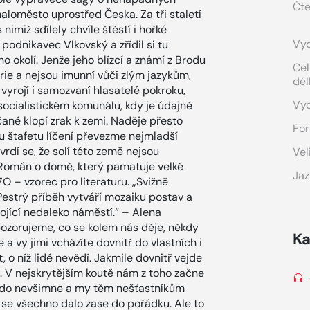
Čte
aloměsto uprostřed Česka. Za tři staletí
nimiž sdílely chvíle štěstí i hořké
Vyd
l podnikavec Vlkovský a zřídil si tu
 okolí. Jenže jeho blízcí a známí z Brodu
Cel
rie a nejsou imunní vůči zlým jazykům,
dél
 vyrojí i samozvaní hlasatelé pokroku,
Vy
ocialistickém komunálu, kdy je údajně
čané klopí zrak k zemi. Naděje přesto
For
 štafetu líčení převezme nejmladší
vrdí se, že solí této země nejsou
Vel
. „Román o domě, který pamatuje velké
Jaz
H7O – vzorec pro literaturu. „Svižně
estrý příběh vytváří mozaiku postav a
tojící nedaleko náměstí.“ – Alena
zorujeme, co se kolem nás děje, někdy
Ka
 vy jimi vcházíte dovnitř do vlastních i
, o níž lidé nevědí. Jakmile dovnitř vejde
 V nejskrytějším koutě nám z toho začne
nikdo nevšimne a my těm nešťastníkům
se všechno dalo zase do pořádku. Ale to