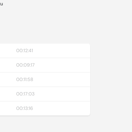
tu
00:12:41
00:09:17
00:11:58
00:17:03
00:13:16