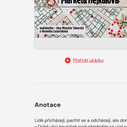
Přehrát ukázku
Anotace
Lidé přicházejí, pachtí se a odcházejí, ale d
v Dolní ulici kousíček pod náměstím se ujal