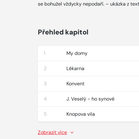
se bohužel vždycky nepodaří. – ukázka z tex
Přehled kapitol
1
My domy
2
Lékarna
3
Konvent
4
J. Veselý - ho synové
5
Knopova vila
Zobrazit více