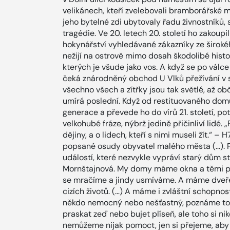
velikánech, kteří zvelebovali bramborářské m
jeho bytelné zdi ubytovaly řadu živnostníků, s 
tragédie. Ve 20. letech 20. století ho zakoupi
hokynářství vyhledávané zákazníky ze širokého
nežijí na ostrově mimo dosah škodolibé histo
kterých je všude jako vos. A když se po válce
čeká znárodněný obchod U Vlků přežívání v s
všechno všech a zítřky jsou tak světlé, až ob
umírá poslední. Když od restituovaného domu
generace a převede ho do vírů 21. století, pot
velkohubé fráze, nýbrž jedině přičinliví lidé
dějiny, a o lidech, kteří s nimi museli žít.“ – 
popsané osudy obyvatel malého města (…). P
událostí, které nezvykle vypráví starý dům s
Mornštajnová. My domy máme okna a těmi po
se mračíme a jindy usmíváme. A máme dveře a
cizích životů. (…) A máme i zvláštní schopnost
někdo nemocný nebo nešťastný, poznáme to.
praskat zeď nebo bujet plíseň, ale toho si 
nemůžeme nijak pomoct, jen si přejeme, aby 