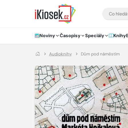
Přejít na hlavní obsah
VYHLEDÁVÁNÍ
Hlavní navigace
Noviny
Časopisy
Speciály
Knihy
Audioknihy
Dům pod náměstím