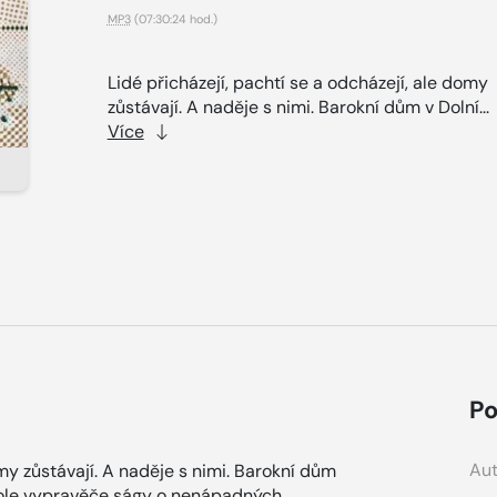
MP3
(07:30:24 hod.)
Lidé přicházejí, pachtí se a odcházejí, ale domy
zůstávají. A naděje s nimi. Barokní dům v Dolní...
Více
Po
Aut
omy zůstávají. A naděje s nimi. Barokní dům
 role vypravěče ságy o nenápadných