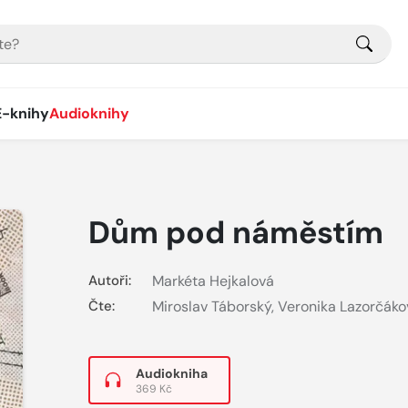
E-knihy
Audioknihy
Dům pod náměstím
Autoři:
Markéta Hejkalová
Čte:
Miroslav Táborský
,
Veronika Lazorčáko
Audiokniha
369 Kč