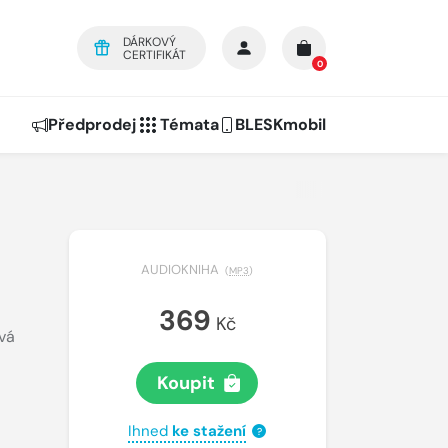
DÁRKOVÝ
CERTIFIKÁT
0
Předprodej
Témata
BLESKmobil
AUDIOKNIHA
(
MP3
)
369
Kč
vá
Koupit
Ihned
ke stažení
?