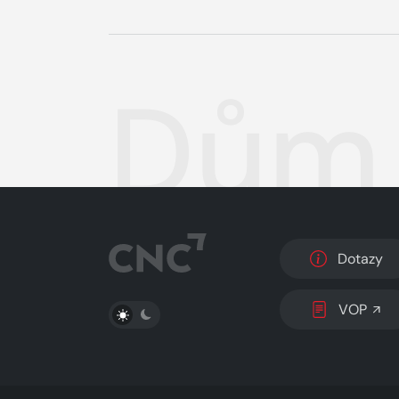
Dům 
Dotazy
PŘEPNOUT SVĚTLÝ/TMAVÝ REŽIM
VOP