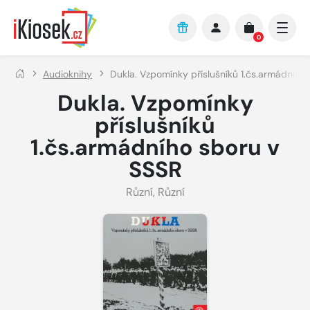
Přejít na hlavní obsah
0
Audioknihy
Dukla. Vzpomínky příslušníků 1.čs.armádního
Dukla. Vzpomínky
příslušníků
1.čs.armádního sboru v
SSSR
Různí
,
Různí