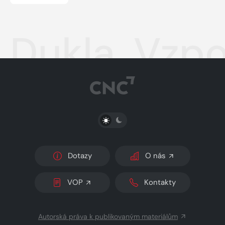
Dukla. Vzpo
PŘEPNOUT SVĚTLÝ/TMAVÝ REŽIM
Dotazy
O nás
VOP
Kontakty
Autorská práva k publikovaným materiálům