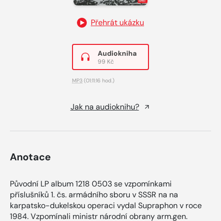
Přehrát ukázku
Audiokniha
99 Kč
MP3
(01:11:16 hod.)
Jak na audioknihu?
Anotace
Původní LP album 1218 0503 se vzpomínkami
příslušníků 1. čs. armádního sboru v SSSR na na
karpatsko-dukelskou operaci vydal Supraphon v roce
1984. Vzpomínali ministr národní obrany arm.gen.