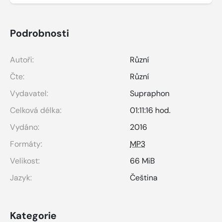
Podrobnosti
Autoři:
Různí
Čte:
Různí
Vydavatel:
Supraphon
Celková délka:
01:11:16 hod.
Vydáno:
2016
Formáty:
MP3
Velikost:
66 MiB
Jazyk:
Čeština
Kategorie