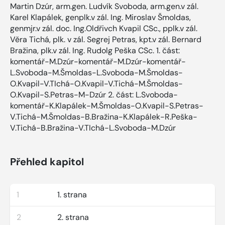
Martin Dzúr, arm.gen. Ludvík Svoboda, arm.gen.v zál.
Karel Klapálek, genplk.v zál. Ing. Miroslav Šmoldas,
genmjr.v zál. doc. Ing.Oldřivch Kvapil CSc., pplk.v zál.
Věra Tichá, plk. v zál. Segrej Petras, kpt.v zál. Bernard
Bražina, plk.v zál. Ing. Rudolg Peška CSc. 1. část:
komentář-M.Dzúr-komentář-M.Dzúr-komentář-
L.Svoboda-M.Šmoldas-L.Svoboda-M.Šmoldas-
O.Kvapil-V.TIchá-O.Kvapil-V.Tichá-M.Šmoldas-
O.Kvapil-S.Petras-M-Dzúr 2. část: L.Svoboda-
komentář-K.Klapálek-M.Šmoldas-O.Kvapil-S.Petras-
V.Tichá-M.Šmoldas-B.Bražina-K.Klapálek-R.Peška-
V.Tichá-B.Bražina-V.TIchá-L.Svoboda-M.Dzúr
Přehled kapitol
1
1. strana
2
2. strana