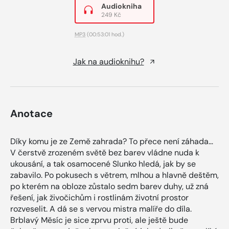
Audiokniha
249 Kč
MP3
(00:53:01 hod.)
Jak na audioknihu?
Anotace
Díky komu je ze Země zahrada? To přece není záhada…
V čerstvě zrozeném světě bez barev vládne nuda k
ukousání, a tak osamocené Slunko hledá, jak by se
zabavilo. Po pokusech s větrem, mlhou a hlavně deštěm,
po kterém na obloze zůstalo sedm barev duhy, už zná
řešení, jak živočichům i rostlinám životní prostor
rozveselit. A dá se s vervou mistra malíře do díla.
Brblavý Měsíc je sice zprvu proti, ale ještě bude