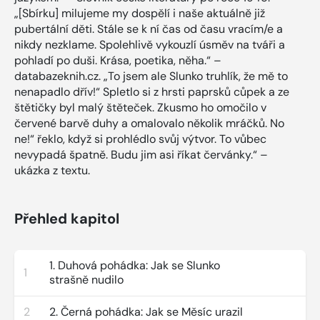
„[Sbírku] milujeme my dospělí i naše aktuálně již
pubertální děti. Stále se k ní čas od času vracím/e a
nikdy nezklame. Spolehlivě vykouzlí úsměv na tváři a
pohladí po duši. Krása, poetika, něha.“ –
databazeknih.cz. „To jsem ale Slunko truhlík, že mě to
nenapadlo dřív!“ Spletlo si z hrsti paprsků cůpek a ze
štětičky byl malý štěteček. Zkusmo ho omočilo v
červené barvě duhy a omalovalo několik mráčků. No
ne!“ řeklo, když si prohlédlo svůj výtvor. To vůbec
nevypadá špatně. Budu jim asi říkat červánky.“ –
ukázka z textu.
Přehled kapitol
1. Duhová pohádka: Jak se Slunko
1
strašně nudilo
2
2. Černá pohádka: Jak se Měsíc urazil