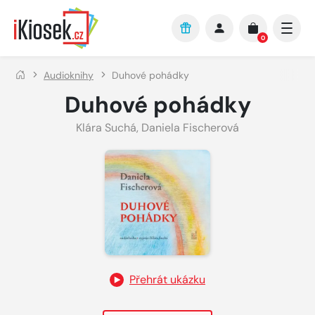
Přejít na hlavní obsah
0
Audioknihy
Duhové pohádky
Duhové pohádky
Klára Suchá
,
Daniela Fischerová
Přehrát ukázku