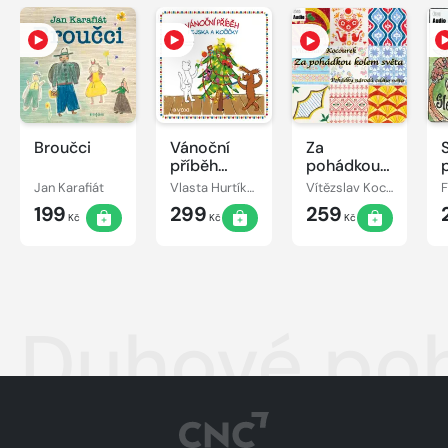
Broučci
Vánoční
Za
příběh
pohádkou
pejska a
kolem
Jan Karafiát
Vlasta Hurtíková
Vítězslav Kocourek
kočičky
světa
199
299
259
Kč
Kč
Kč
Duhové po