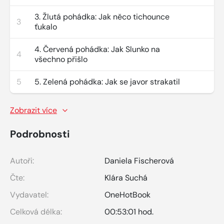
3. Žlutá pohádka: Jak něco tichounce
3
ťukalo
4. Červená pohádka: Jak Slunko na
4
všechno přišlo
5
5. Zelená pohádka: Jak se javor strakatil
Zobrazit více
Podrobnosti
Autoři:
Daniela Fischerová
Čte:
Klára Suchá
Vydavatel:
OneHotBook
Celková délka:
00:53:01 hod.