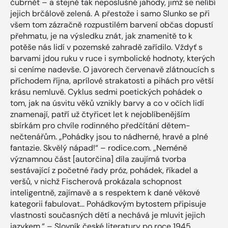
čubrnět – a stejně tak neposlušné jahody, jimž se nelíbí
jejich brčálově zelená. A přestože i samo Slunko se při
všem tom zázračně rozpustilém barvení občas dopustí
přehmatu, je na výsledku znát, jak znamenitě to k
potěše nás lidí v pozemské zahradě zařídilo. Vždyť s
barvami jdou ruku v ruce i symbolické hodnoty, kterých
si ceníme nadevše. O javorech červenavě zlátnoucích s
příchodem října, aprílové strakatosti a pihách pro větší
krásu nemluvě. Cyklus sedmi poetických pohádek o
tom, jak na úsvitu věků vznikly barvy a co v očích lidí
znamenají, patří už čtyřicet let k nejoblíbenějším
sbírkám pro chvíle rodinného předčítání dětem-
nečtenářům. „Pohádky jsou to nádherné, hravé a plné
fantazie. Skvělý nápad!“ – rodice.com. „Neméně
významnou část [autorčina] díla zaujímá tvorba
sestávající z početné řady próz, pohádek, říkadel a
veršů, v nichž Fischerová prokázala schopnost
inteligentně, zajímavě a s respektem k dané věkové
kategorii fabulovat… Pohádkovým bytostem připisuje
vlastnosti současných dětí a nechává je mluvit jejich
jazykem.“ – Slovník české literatury po roce 1945.