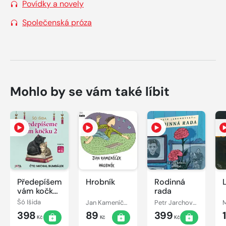
Povídky a novely
Společenská próza
Mohlo by se vám také líbit
Předepíšeme
Hrobník
Rodinná
vám kočku
rada
2
Šó Išida
Jan Kameníček
Petr Jarchovský
398
89
399
Kč
Kč
Kč