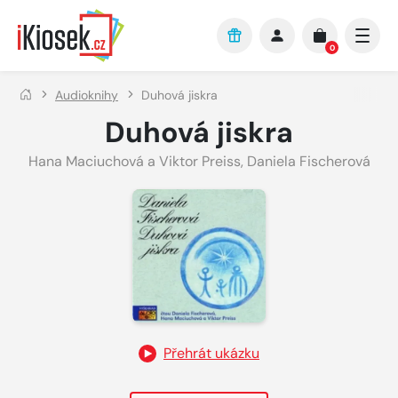
Přejít na hlavní obsah
0
Audioknihy
Duhová jiskra
Duhová jiskra
Hana Maciuchová a Viktor Preiss
,
Daniela Fischerová
Přehrát ukázku