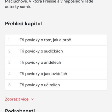
Maciuchové, Viktora Preisse a v neposlední řadě
autorky samé.
Přehled kapitol
1
Tři povídky o tom, jak a proč
2
Tři povídky o sudičkách
3
Tři povídky o andělech
4
Tři povídky o jasnovidcích
5
Tři povídky o učitelích
Zobrazit více
Podrobnosti