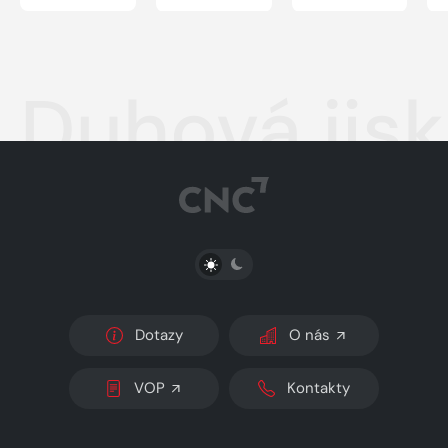
Duhová jisk
PŘEPNOUT SVĚTLÝ/TMAVÝ REŽIM
Dotazy
O nás
VOP
Kontakty