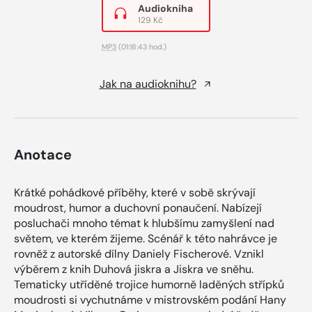
Audiokniha
129 Kč
MP3
(01:18:43 hod.)
Jak na audioknihu?
Anotace
Krátké pohádkové příběhy, které v sobě skrývají
moudrost, humor a duchovní ponaučení. Nabízejí
posluchači mnoho témat k hlubšímu zamyšlení nad
světem, ve kterém žijeme. Scénář k této nahrávce je
rovněž z autorské dílny Daniely Fischerové. Vznikl
výběrem z knih Duhová jiskra a Jiskra ve sněhu.
Tematicky utříděné trojice humorně laděných střípků
moudrosti si vychutnáme v mistrovském podání Hany