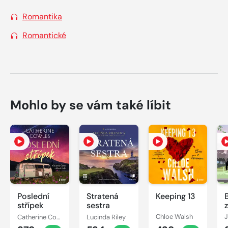
Romantika
Romantické
Mohlo by se vám také líbit
Poslední
Stratená
Keeping 13
B
střípek
sestra
Catherine Cowles
Lucinda Riley
Chloe Walsh