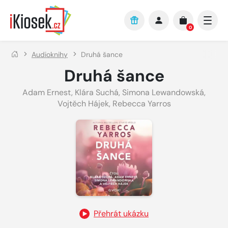
Přejít na hlavní obsah
0
Audioknihy
Druhá šance
Druhá šance
Adam Ernest
,
Klára Suchá
,
Simona Lewandowská
,
Vojtěch Hájek
,
Rebecca Yarros
Přehrát ukázku