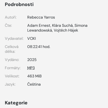
Podrobnosti
Autoři:
Rebecca Yarros
Čte:
Adam Ernest
,
Klára Suchá
,
Simona
Lewandowská
,
Vojtěch Hájek
Vydavatel:
VOXI
Celková
08:22:41 hod.
délka:
Vydáno:
2025
Formáty:
MP3
Velikost:
463 MiB
Jazyk:
Čeština
Kategorie