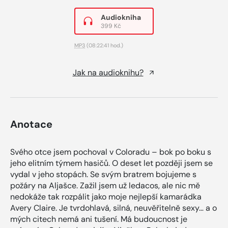
Audiokniha
399 Kč
MP3
(08:22:41 hod.)
Jak na audioknihu?
Anotace
Svého otce jsem pochoval v Coloradu – bok po boku s
jeho elitním týmem hasičů. O deset let později jsem se
vydal v jeho stopách. Se svým bratrem bojujeme s
požáry na Aljašce. Zažil jsem už ledacos, ale nic mě
nedokáže tak rozpálit jako moje nejlepší kamarádka
Avery Claire. Je tvrdohlavá, silná, neuvěřitelně sexy… a o
mých citech nemá ani tušení. Má budoucnost je