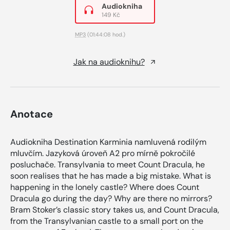
Audiokniha
149 Kč
MP3
(01:44:08 hod.)
Jak na audioknihu?
Anotace
Audiokniha Destination Karminia namluvená rodilým
mluvčím. Jazyková úroveň A2 pro mírně pokročilé
posluchače. Transylvania to meet Count Dracula, he
soon realises that he has made a big mistake. What is
happening in the lonely castle? Where does Count
Dracula go during the day? Why are there no mirrors?
Bram Stoker’s classic story takes us, and Count Dracula,
from the Transylvanian castle to a small port on the