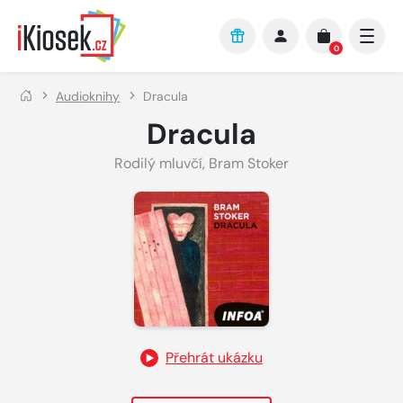
Přejít na hlavní obsah
0
Audioknihy
Dracula
Dracula
Rodilý mluvčí
,
Bram Stoker
Přehrát ukázku