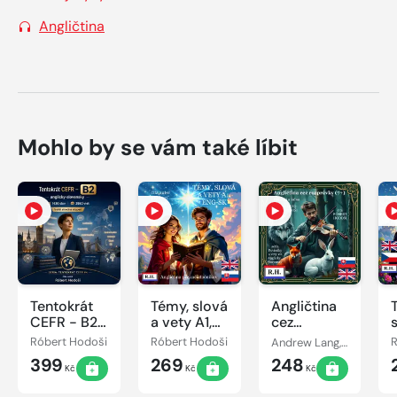
Angličtina
Mohlo by se vám také líbit
Tentokrát
Témy, slová
Angličtina
CEFR - B2,
a vety A1,
cez
anglicky-
ENG-SK
rozprávky
Róbert Hodoši
Róbert Hodoši
Andrew Lang, Róbert Hodoši
R
slovensky
(7+)
399
269
248
Kč
Kč
Kč