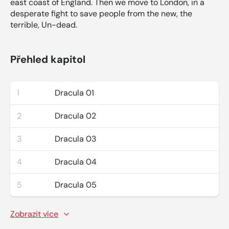
east coast of England. Then we move to London, in a
desperate fight to save people from the new, the
terrible, Un-dead.
Přehled kapitol
1
Dracula 01
2
Dracula 02
3
Dracula 03
4
Dracula 04
5
Dracula 05
Zobrazit více