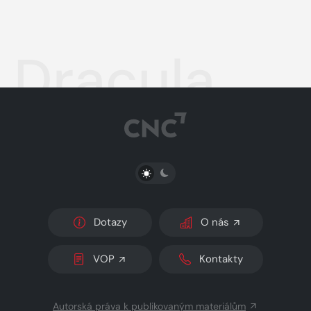
Dracula
PŘEPNOUT SVĚTLÝ/TMAVÝ REŽIM
Dotazy
O nás
VOP
Kontakty
Autorská práva k publikovaným materiálům