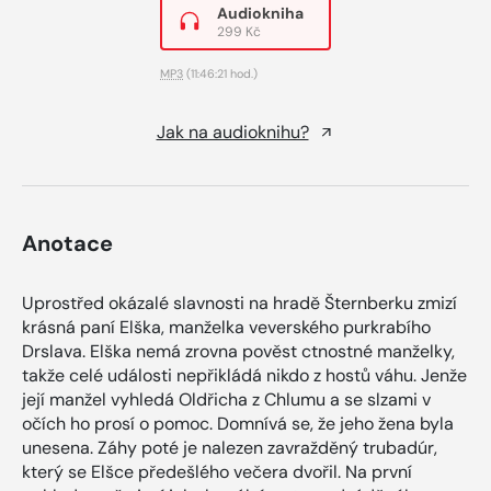
Audiokniha
299 Kč
MP3
(11:46:21 hod.)
Jak na audioknihu?
Anotace
Uprostřed okázalé slavnosti na hradě Šternberku zmizí
krásná paní Elška, manželka veverského purkrabího
Drslava. Elška nemá zrovna pověst ctnostné manželky,
takže celé události nepřikládá nikdo z hostů váhu. Jenže
její manžel vyhledá Oldřicha z Chlumu a se slzami v
očích ho prosí o pomoc. Domnívá se, že jeho žena byla
unesena. Záhy poté je nalezen zavražděný trubadúr,
který se Elšce předešlého večera dvořil. Na první