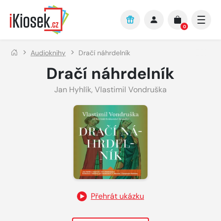
Přejít na hlavní obsah
0
Audioknihy
Dračí náhrdelník
Dračí náhrdelník
Jan Hyhlík
,
Vlastimil Vondruška
Přehrát ukázku