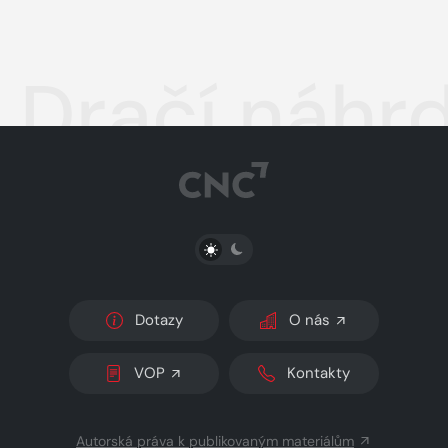
Dračí náhrd
PŘEPNOUT SVĚTLÝ/TMAVÝ REŽIM
Dotazy
O nás
VOP
Kontakty
Autorská práva k publikovaným materiálům