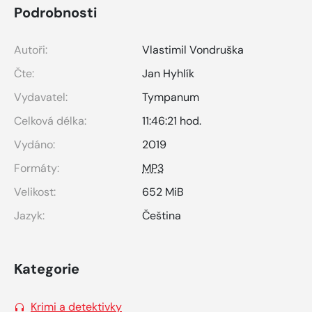
Podrobnosti
Autoři:
Vlastimil Vondruška
Čte:
Jan Hyhlík
Vydavatel:
Tympanum
Celková délka:
11:46:21 hod.
Vydáno:
2019
Formáty:
MP3
Velikost:
652 MiB
Jazyk:
Čeština
Kategorie
Krimi a detektivky