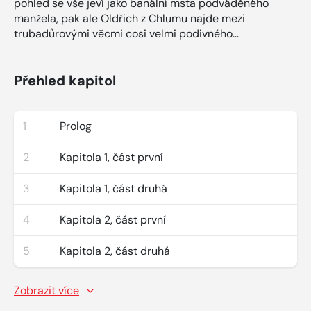
pohled se vše jeví jako banální msta podváděného
manžela, pak ale Oldřich z Chlumu najde mezi
trubadůrovými věcmi cosi velmi podivného...
Přehled kapitol
1
Prolog
2
Kapitola 1, část první
3
Kapitola 1, část druhá
4
Kapitola 2, část první
5
Kapitola 2, část druhá
Zobrazit více