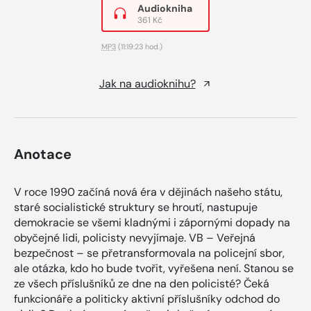
Audiokniha
361 Kč
MP3
(11:19:23 hod.)
Jak na audioknihu?
Anotace
V roce 1990 začíná nová éra v dějinách našeho státu,
staré socialistické struktury se hroutí, nastupuje
demokracie se všemi kladnými i zápornými dopady na
obyčejné lidi, policisty nevyjímaje. VB – Veřejná
bezpečnost – se přetransformovala na policejní sbor,
ale otázka, kdo ho bude tvořit, vyřešena není. Stanou se
ze všech příslušníků ze dne na den policisté? Čeká
funkcionáře a politicky aktivní příslušníky odchod do