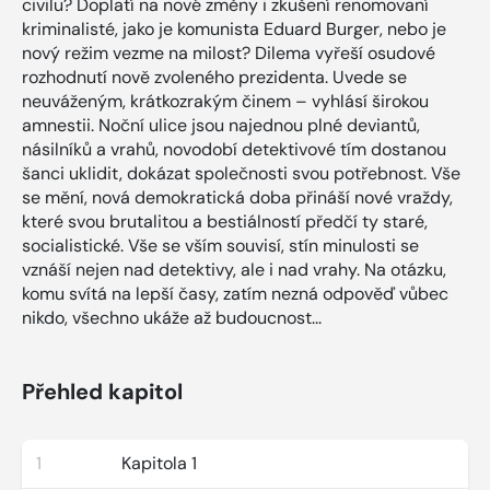
civilu? Doplatí na nové změny i zkušení renomovaní
kriminalisté, jako je komunista Eduard Burger, nebo je
nový režim vezme na milost? Dilema vyřeší osudové
rozhodnutí nově zvoleného prezidenta. Uvede se
neuváženým, krátkozrakým činem – vyhlásí širokou
amnestii. Noční ulice jsou najednou plné deviantů,
násilníků a vrahů, novodobí detektivové tím dostanou
šanci uklidit, dokázat společnosti svou potřebnost. Vše
se mění, nová demokratická doba přináší nové vraždy,
které svou brutalitou a bestiálností předčí ty staré,
socialistické. Vše se vším souvisí, stín minulosti se
vznáší nejen nad detektivy, ale i nad vrahy. Na otázku,
komu svítá na lepší časy, zatím nezná odpověď vůbec
nikdo, všechno ukáže až budoucnost...
Přehled kapitol
1
Kapitola 1