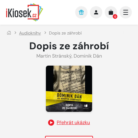
Přejít na hlavní obsah
0
Audioknihy
Dopis ze záhrobí
Dopis ze záhrobí
Martin Stránský
,
Dominik Dán
Přehrát ukázku