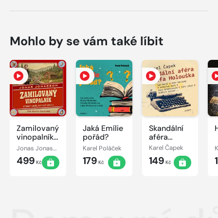
Mohlo by se vám také líbit
Zamilovaný
Jaká Emílie
Skandální
vinopalník,
pořád?
aféra
který uměl
Josefa
Jonas Jonasson
Karel Poláček
Karel Čapek
K
kydat hnůj
Holouška
499
179
149
Kč
Kč
Kč