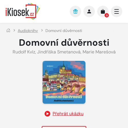
Přejít na hlavní obsah
0
Audioknihy
Domovní důvěrnosti
Domovní důvěrnosti
Rudolf Kvíz
,
Jindřiška Smetanová
,
Marie Marešová
Přehrát ukázku