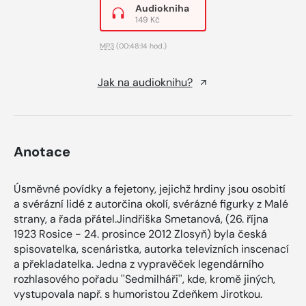
Audiokniha
149 Kč
MP3
(00:48:14 hod.)
Jak na audioknihu?
Anotace
Úsměvné povídky a fejetony, jejichž hrdiny jsou osobití
a svérázní lidé z autorčina okolí, svérázné figurky z Malé
strany, a řada přátel.Jindřiška Smetanová, (26. října
1923 Rosice - 24. prosince 2012 Zlosyň) byla česká
spisovatelka, scenáristka, autorka televizních inscenací
a překladatelka. Jedna z vypravěček legendárního
rozhlasového pořadu ''Sedmilháři'', kde, kromě jiných,
vystupovala např. s humoristou Zdeňkem Jirotkou.