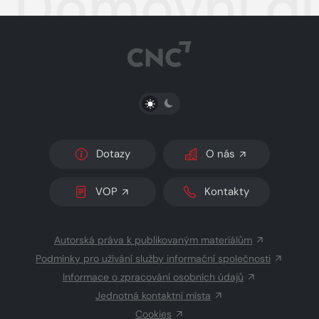
Domovní dů
PŘEPNOUT SVĚTLÝ/TMAVÝ REŽIM
Dotazy
O nás
VOP
Kontakty
Autorská práva k publikovaným materiálům
Podmínky pro užívání služby informační společnosti
Informace o zpracování osobních údajů
Jednotná kontaktní místa
Cookies