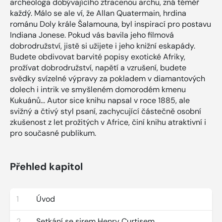
archeologa dobývajícího ztracenou archu, zná téměř
každý. Málo se ale ví, že Allan Quatermain, hrdina
románu Doly krále Šalamouna, byl inspirací pro postavu
Indiana Jonese. Pokud vás bavila jeho filmová
dobrodružství, jistě si užijete i jeho knižní eskapády.
Budete obdivovat barvité popisy exotické Afriky,
prožívat dobrodružství, napětí a vzrušení, budete
svědky svízelné výpravy za pokladem v diamantových
dolech i intrik ve smyšleném domorodém kmenu
Kukuánů... Autor sice knihu napsal v roce 1885, ale
svižný a čtivý styl psaní, zachycující částečně osobní
zkušenost z let prožitých v Africe, činí knihu atraktivní i
pro současné publikum.
Přehled kapitol
1
Úvod
2
Setkání se sirem Henry Curtisem