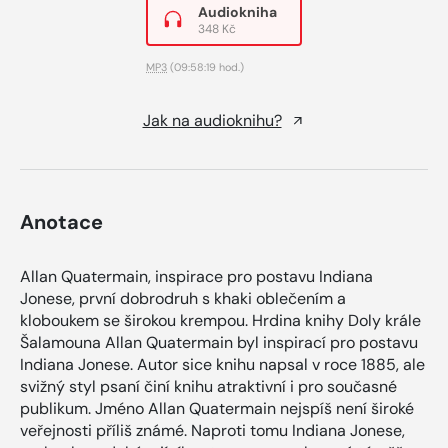
Audiokniha
348 Kč
MP3
(09:58:19 hod.)
Jak na audioknihu?
Anotace
Allan Quatermain, inspirace pro postavu Indiana
Jonese, první dobrodruh s khaki oblečením a
kloboukem se širokou krempou. Hrdina knihy Doly krále
Šalamouna Allan Quatermain byl inspirací pro postavu
Indiana Jonese. Autor sice knihu napsal v roce 1885, ale
svižný styl psaní činí knihu atraktivní i pro současné
publikum. Jméno Allan Quatermain nejspíš není široké
veřejnosti příliš známé. Naproti tomu Indiana Jonese,