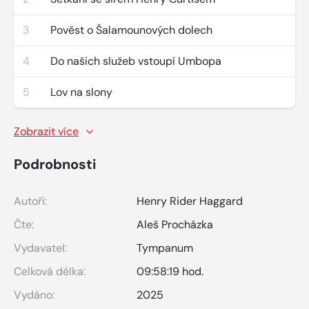
3
Pověst o Šalamounových dolech
4
Do našich služeb vstoupí Umbopa
5
Lov na slony
Zobrazit více
Podrobnosti
Autoři:
Henry Rider Haggard
Čte:
Aleš Procházka
Vydavatel:
Tympanum
Celková délka:
09:58:19 hod.
Vydáno:
2025