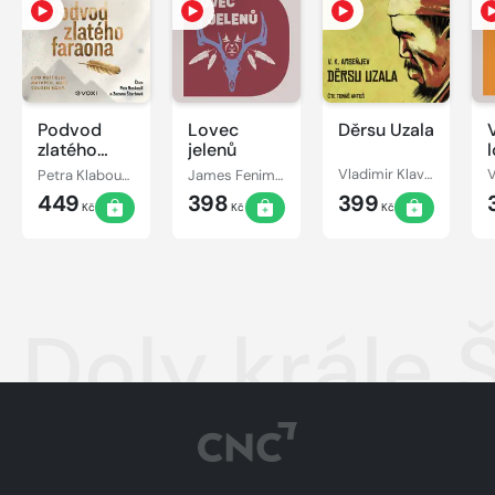
Podvod
Lovec
Děrsu Uzala
zlatého
jelenů
faraona
Petra Klabouchová
James Fenimore Cooper
Vladimir Klavdijevič Arseňjev
449
398
399
Kč
Kč
Kč
Doly krále