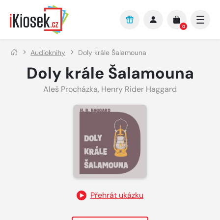
Přejít na hlavní obsah
0
Audioknihy
Doly krále Šalamouna
Doly krále Šalamouna
Aleš Procházka
,
Henry Rider Haggard
Přehrát ukázku