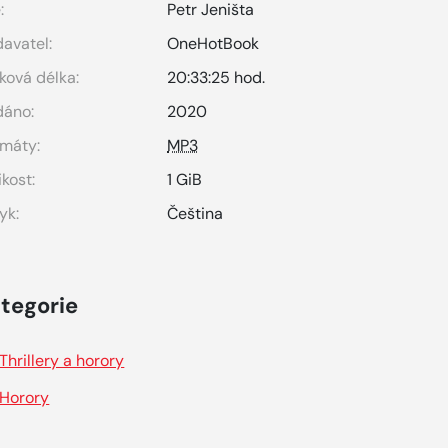
:
Petr Jeništa
avatel:
OneHotBook
ková délka:
20:33:25 hod.
dáno:
2020
máty:
MP3
ikost:
1 GiB
yk:
Čeština
tegorie
Thrillery a horory
Horory