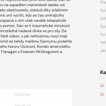
Čte
znovu na zapadlém maloměstě daleko od
ako ošetřovatele, získává díky zvláštním
Vyd
rá umí vycítit, kdy se čas umírajícího
Cel
čistajasna s ním však naváže telepatické
 o pomoc. Dan se k traumatické minulosti
Vy
 mimořádně nadaná dívka se pro síly Zla
For
. Vědí vůbec, s jak nelítostnou mocí mají
ed nimiž se tehdy malému Dannymu podařilo
Vel
ckého hororu Osvícení. Román amerického
Jaz
Mike Flanagan s Ewanem McGregorem a
Ka
00:21:54