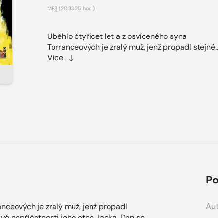
MP3
(20:33:25 hod.)
Uběhlo čtyřicet let a z osvíceného syna
Torranceových je zralý muž, jenž propadl stejné..
Více
Po
Aut
anceových je zralý muž, jenž propadl
řivé nepříčetnosti jeho otce Jacka. Dan se