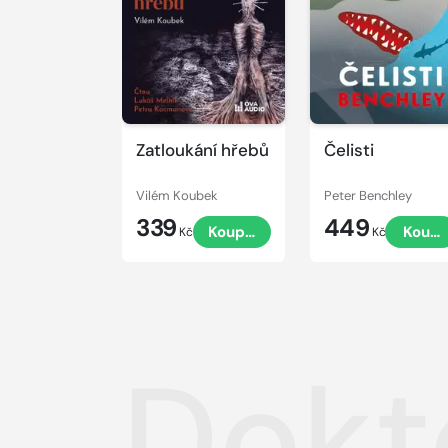
ukázku
ukázku
Zatloukání hřebů
Čelisti
Vilém Koubek
Peter Benchley
339
449
Koupit
Koupi
Kč
Kč
Dokt