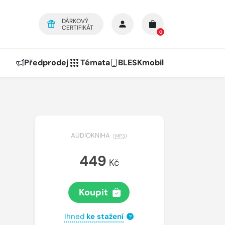
DÁRKOVÝ
CERTIFIKÁT
0
Předprodej
Témata
BLESKmobil
AUDIOKNIHA
(
MP3
)
449
Kč
Koupit
Ihned
ke stažení
?