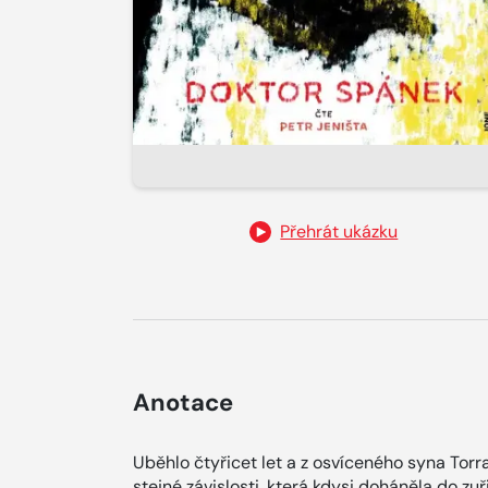
Přehrát ukázku
Anotace
Uběhlo čtyřicet let a z osvíceného syna Torr
stejné závislosti, která kdysi doháněla do zu