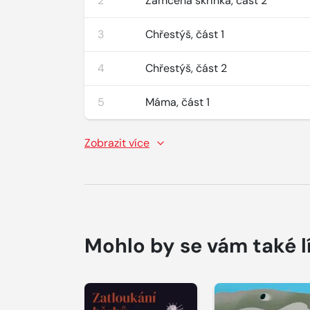
2
Zamčená skříňka, část 2
3
Chřestýš, část 1
4
Chřestýš, část 2
5
Máma, část 1
Zobrazit více
Mohlo by se vám také l
Přehrát
Přehrát