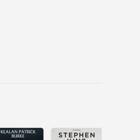
řehrát