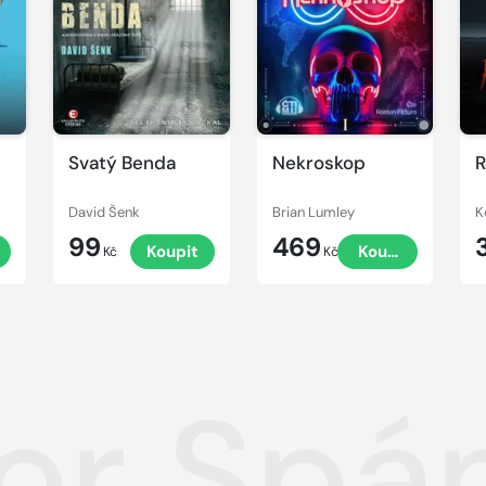
ukázku
ukázku
u
Svatý Benda
Nekroskop
R
David Šenk
Brian Lumley
K
99
469
t
Koupit
Koupit
Kč
Kč
or Spá