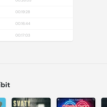
00:26:03
00:19:28
00:16:44
00:17:03
íbit
Přehrát
Přehrát
P