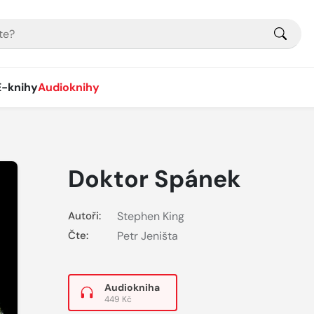
E-knihy
Audioknihy
Doktor Spánek
Autoři:
Stephen King
Čte:
Petr Jeništa
Audiokniha
449 Kč