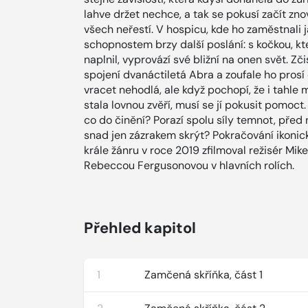
lahve držet nechce, a tak se pokusí začít 
všech neřestí. V hospicu, kde ho zaměstnali j
schopnostem brzy další poslání: s kočkou, kte
naplnil, vyprovází své bližní na onen svět. Z
spojení dvanáctiletá Abra a zoufale ho prosí
vracet nehodlá, ale když pochopí, že i tahle
stala lovnou zvěří, musí se jí pokusit pomoct
co do činění? Porazí spolu síly temnot, př
snad jen zázrakem skrýt? Pokračování ikoni
krále žánru v roce 2019 zfilmoval režisér 
Rebeccou Fergusonovou v hlavních rolích.
Přehled kapitol
1
Zamčená skříňka, část 1