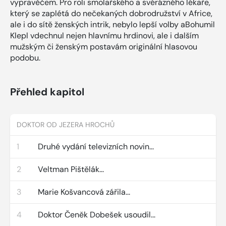
vypravěčem. Pro roli smolařského a svérázného lékaře,
který se zaplétá do nečekaných dobrodružství v Africe,
ale i do sítě ženských intrik, nebylo lepší volby aBohumil
Klepl vdechnul nejen hlavnímu hrdinovi, ale i dalším
mužským či ženským postavám originální hlasovou
podobu.
Přehled kapitol
DOKTOR OD JEZERA HROCHŮ
1
Druhé vydání televizních novin...
2
Veltman Pištělák...
3
Marie Košvancová zářila...
4
Doktor Čeněk Dobešek usoudil...