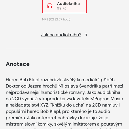
Audiokniha
99 Kč
MP3
(02:32:57 hod.)
Jak na audioknihu?
Anotace
Herec Bob Klepl rozehrává skvělý komediální příběh.
Doktor od Jezera hrochů Miloslava Švandrlíka patří mezi
nejprodávanější humoristické romány. Jako audiokniha
na 2CD vychází v koprodukci vydavatelstvíPopron Music
a nakladatelství XYZ. "Knížku do ucha" na 2CD namluvil
populární herec Bob Klepl, pro kterého je to audio
premiéra. Jako interpret nahrávky dokazuje, že je
mistrem slovní komiky, skvělým imitátorem a poutavým