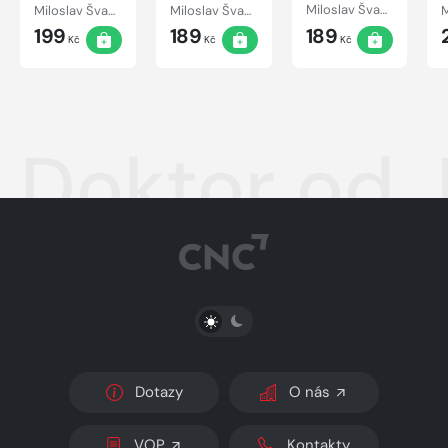
Miloslav Švandrlík
Miloslav Švandrlík
Miloslav Švandrlík
199
189
189
Kč
Kč
Kč
Doktor od 
PŘEPNOUT SVĚTLÝ/TMAVÝ REŽIM
Dotazy
O nás
VOP
Kontakty