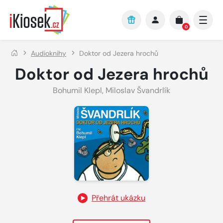
Přejít na hlavní obsah
0
Audioknihy
Doktor od Jezera hrochů
Doktor od Jezera hrochů
Bohumil Klepl
,
Miloslav Švandrlík
Přehrát ukázku