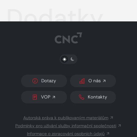
Dodatky
PŘEPNOUT SVĚTLÝ/TMAVÝ REŽIM
Dotazy
O nás
VOP
Kontakty
Autorská práva k publikovaným materiálům
Podmínky pro užívání služby informační společnosti
Informace o zpracování osobních údajů