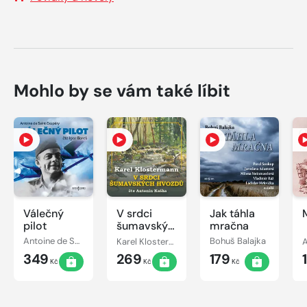
Mohlo by se vám také líbit
Válečný
V srdci
Jak táhla
pilot
šumavských
mračna
hvozdů
Antoine de Saint-Exupéry
Karel Klostermann
Bohuš Balajka
A
349
269
179
Kč
Kč
Kč