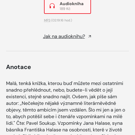
Audiokniha
189 Kč
MP3
(02:19:16 hod.)
Jak na audioknihu?
Anotace
Malá, tenká knížka, kterou buď můžete mezi ostatními
snadno přehlédnout, nebo, budete-li vědět o její
existenci, stejně snadno najít. Ovšem, jak píše sám
autor: ,,Nečekejte nějaké významné literárněvědné
objevy, těmto ambicím jsem vzdálen. Šlo mi jen a jen o
to, abych potěšil sebe i čtenáře vzpomínkami na milé
lidi." Čte: Pavel Soukup. Vzpomínky Jana Halase, syna
básníka Františka Halase na osobnosti, které v životě