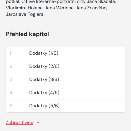
potkal. Citlivé literárně-portrétní črty Jana Skácela,
Vladimíra Holana, Jana Wericha, Jana Zrzavého,
Jaroslava Foglara.
Přehled kapitol
1
Dodatky (1/6)
2
Dodatky (2/6)
3
Dodatky (3/6)
4
Dodatky (4/6)
5
Dodatky (5/6)
Zobrazit více