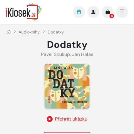
Přejít na hlavní obsah
0
Audioknihy
Dodatky
Dodatky
Pavel Soukup
,
Jan Halas
Přehrát ukázku