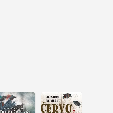
řehrát
kázku