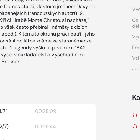
dre Dumas starší, vlastním jménem Davy de
Vyd
oblíbenějších francouzských autorů 19.
Cel
týři či Hrabě Monte Christo, si nacházejí
dél
 však často přebíral i náměty z cizích
 apod.). K tomuto okruhu prací patří i jeho
Vy
tor sáhl po látce známé ze staroněmecké
For
staré legendy vyšlo poprvé roku 1842,
vyšel v nakladatelství Vyšehrad roku
Vel
r Brousek.
Jaz
Ka
1/7)
00:28:09
2/7)
00:26:44