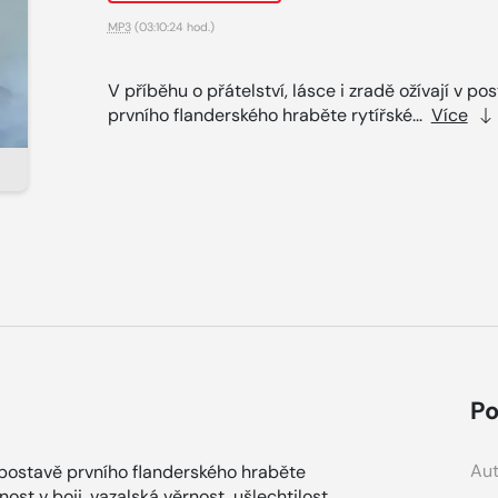
MP3
(03:10:24 hod.)
V příběhu o přátelství, lásce i zradě ožívají v po
prvního flanderského hraběte rytířské...
Více
Po
Aut
 v postavě prvního flanderského hraběte
ost v boji, vazalská věrnost, ušlechtilost