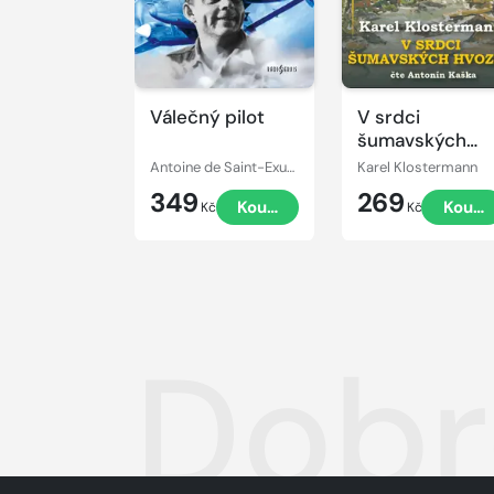
Válečný pilot
V srdci
šumavských
hvozdů
Antoine de Saint-Exupéry
Karel Klostermann
349
269
Koupit
Koupi
Kč
Kč
Dobr