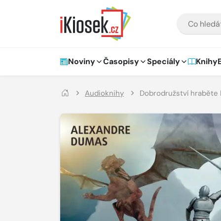
Přejít na hlavní obsah
VYHLEDÁVÁNÍ
Hlavní navigace
Noviny
Časopisy
Speciály
Knihy
Audioknihy
Dobrodružství hraběte 