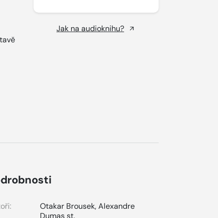
Jak na audioknihu?
stavě
drobnosti
oři:
Otakar Brousek
,
Alexandre
Dumas st.