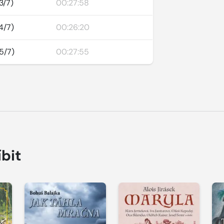
3/7)
00:27:58
4/7)
00:26:20
5/7)
00:27:55
íbit
Přehrát
Přehrát
P
ukázku
ukázku
u