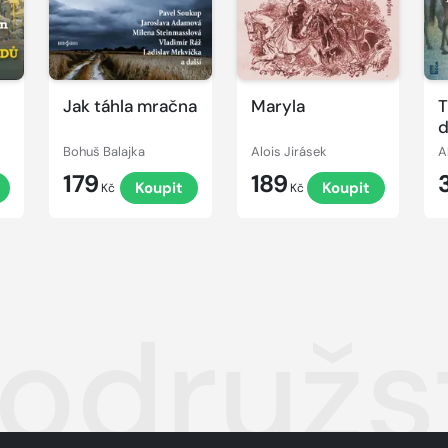
Jak táhla mračna
Maryla
T
d
Bohuš Balajka
Alois Jirásek
A
179
189
t
Koupit
Koupit
Kč
Kč
odružst