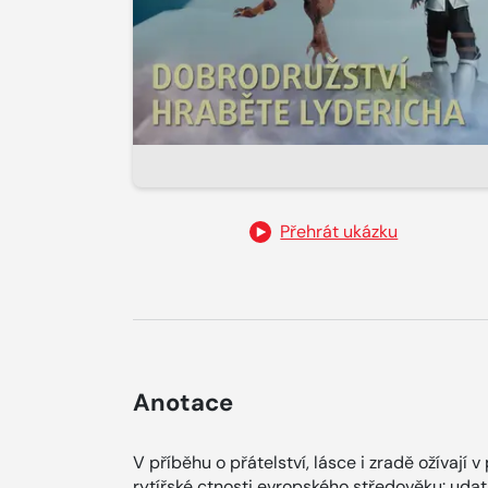
Přehrát ukázku
Anotace
V příběhu o přátelství, lásce i zradě ožívají
rytířské ctnosti evropského středověku: udatn