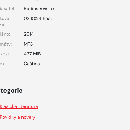
avatel:
Radioservis a.s.
ková
03:10:24 hod.
ka:
dáno:
2014
máty:
MP3
ikost:
437 MiB
yk:
Čeština
tegorie
Klasická literatura
Povídky a novely