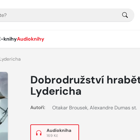
E-knihy
Audioknihy
Lydericha
Dobrodružství hrabě
Lydericha
Autoři:
Otakar Brousek
,
Alexandre Dumas st.
Audiokniha
169 Kč