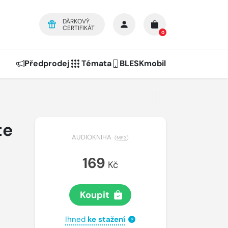
DÁRKOVÝ
CERTIFIKÁT
0
Předprodej
Témata
BLESKmobil
te
AUDIOKNIHA
(
MP3
)
169
Kč
Koupit
Ihned
ke stažení
?