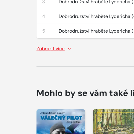
3
Dobrodružství hraběte Lydericha (
4
Dobrodružství hraběte Lydericha (
5
Dobrodružství hraběte Lydericha (
Zobrazit více
Mohlo by se vám také l
Přehrát
Přehrát
ukázku
ukázku