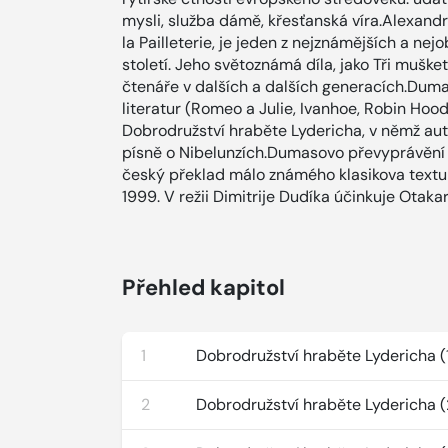
mysli, služba dámě, křesťanská víra.Alexan
la Pailleterie, je jeden z nejznámějších a nej
století. Jeho světoznámá díla, jako Tři muške
čtenáře v dalších a dalších generacích.Dumas
literatur (Romeo a Julie, Ivanhoe, Robin Hood
Dobrodružství hraběte Lydericha, v němž au
písně o Nibelunzích.Dumasovo převyprávění 
český překlad málo známého klasikova textu 
1999. V režii Dimitrije Dudíka účinkuje Otaka
Přehled kapitol
1
Dobrodružství hraběte Lydericha (
2
Dobrodružství hraběte Lydericha (