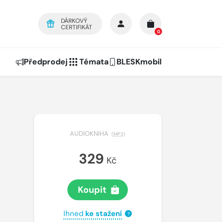
DÁRKOVÝ
CERTIFIKÁT
0
Předprodej
Témata
BLESKmobil
AUDIOKNIHA
(
MP3
)
329
Kč
Koupit
Ihned
ke stažení
?