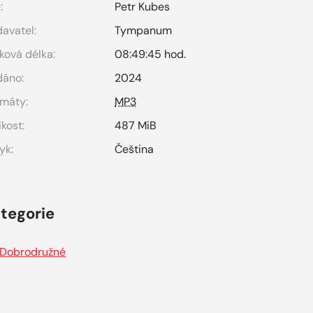
:
Petr Kubes
avatel:
Tympanum
ková délka:
08:49:45 hod.
dáno:
2024
máty:
MP3
ikost:
487 MiB
yk:
Čeština
tegorie
Dobrodružné