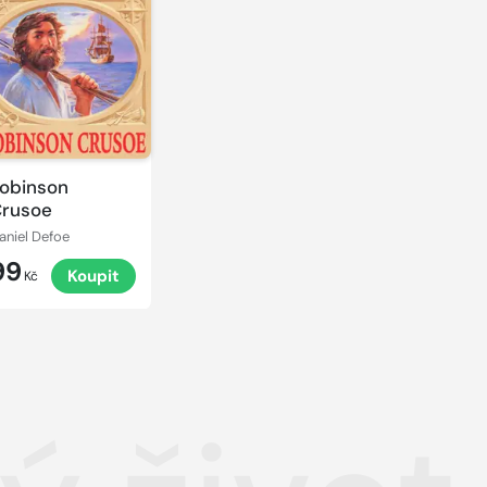
obinson
rusoe
aniel Defoe
99
Koupit
Kč