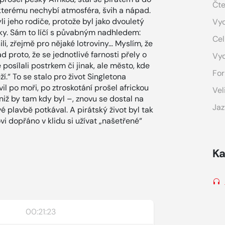
Čte
 kterému nechybí atmosféra, švih a nápad.
i jeho rodiče, protože byl jako dvouletý
Vyd
ky. Sám to líčí s půvabným nadhledem:
Cel
i, zřejmě pro nějaké lotroviny… Myslím, že
 proto, že se jednotlivé farnosti přely o
Vy
osílali postrkem či jinak, ale město, kde
For
í.“ To se stalo pro život Singletona
 po moři, po ztroskotání prošel africkou
Vel
iž by tam kdy byl –, znovu se dostal na
Jaz
vé plavbě potkával. A pirátský život byl tak
vi dopřáno v klidu si užívat „našetřené“
Ka
00:21:23