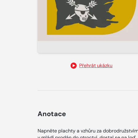
Přehrát ukázku
Anotace
Napněte plachty a vzhůru za dobrodružstvím!
v mládí prodán do otroctví, dostal se na loď,