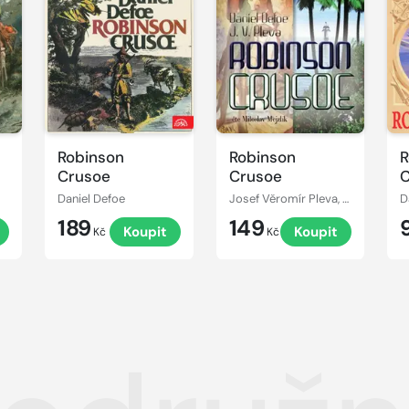
Přehrát
Přehrát
ukázku
ukázku
Robinson
Robinson
R
Crusoe
Crusoe
C
Daniel Defoe
Josef Věromír Pleva, Daniel Defoe
D
189
149
Koupit
Koupit
Kč
Kč