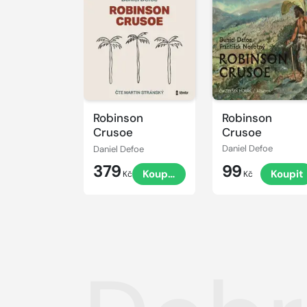
Přehrát
Přehrát
ukázku
ukázku
Robinson
Robinson
Crusoe
Crusoe
Daniel Defoe
Daniel Defoe
379
99
Koupit
Koupit
Kč
Kč