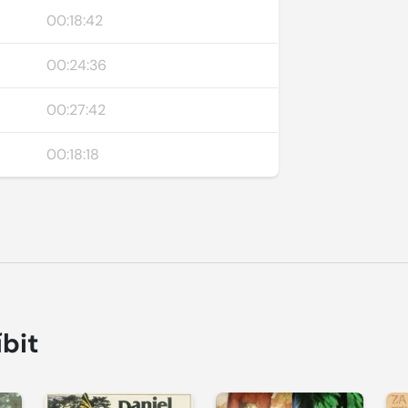
00:18:42
00:24:36
00:27:42
00:18:18
íbit