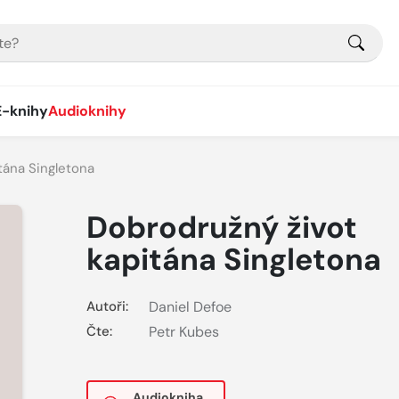
E-knihy
Audioknihy
tána Singletona
Dobrodružný život
kapitána Singletona
Autoři:
Daniel Defoe
Čte:
Petr Kubes
Audiokniha