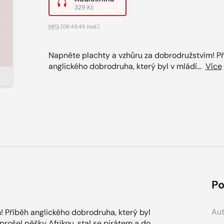
329 Kč
MP3
(08:49:45 hod.)
Napněte plachty a vzhůru za dobrodružstvím! P
anglického dobrodruha, který byl v mládí...
Více
Po
Aut
 Příběh anglického dobrodruha, který byl
 prošel pěšky Afrikou, stal se pirátem a do