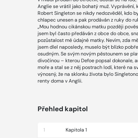
Anglie se vrátil jako bohatý muž. Vyprávění,
Robert Singleton se nikdy nedozvěděl, kdo byl
chlapec unesen a pak prodáván z ruky do ru
„Mou hodnou cikánskou matku později pověsil
jsem byl často předáván z obce do obce, snad
pozůstalost mé údajné matky. Nevím, zda mě p
jsem dlel naposledy, muselo být blízko pobřež
osudným. Se svým novým pěstounem se plavil
divočinou – kterou Defoe popsal dokonale, an
moře a stal se z něj postrach lodí, které na s
výnosný, že na sklonku života bylo Singletono
renty doma v Anglii.
Přehled kapitol
1
Kapitola 1