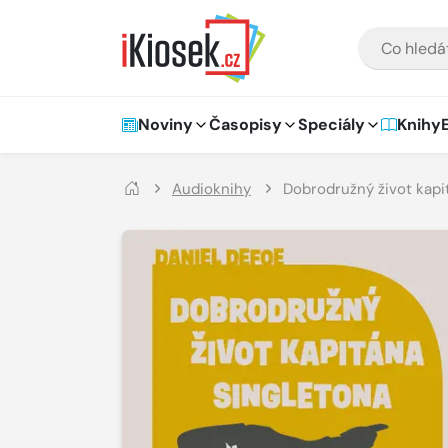
Přejít na hlavní obsah
VYHLEDÁVÁNÍ
Hlavní navigace
Noviny
Časopisy
Speciály
Knihy
Audioknihy
Dobrodružný život kapi