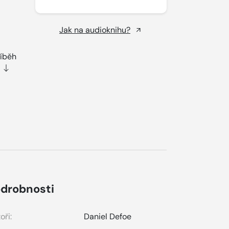
Jak na audioknihu?
říběh
drobnosti
oři:
Daniel Defoe