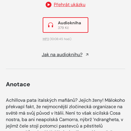
Přehrát ukázku
Audiokniha
379 Kč
MP3
(10:08:45 hod.)
Jak na audioknihu?
Anotace
Achillova pata italských mafiánů? Jejich ženy! Málokoho
překvapí fakt, že nejmocnější zločinecká organizace na
světě má svůj původ v Itálii. Není to však sicilská Cosa
nostra, ba ani neapolská Camorra, nýbrž ’ndrangheta, v
jejímž čele stojí potomci pastevců a pěstitelů