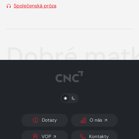
Společenská próza
Dobré mat
PŘEPNOUT SVĚTLÝ/TMAVÝ REŽIM
Dotazy
O nás
VOP
Kontakty