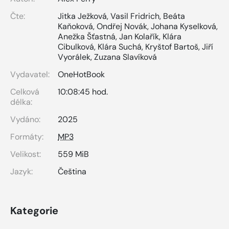
Čte:
Jitka Ježková
,
Vasil Fridrich
,
Beáta
Kaňoková
,
Ondřej Novák
,
Johana Kyselková
,
Anežka Šťastná
,
Jan Kolařík
,
Klára
Cibulková
,
Klára Suchá
,
Kryštof Bartoš
,
Jiří
Vyorálek
,
Zuzana Slavíková
Vydavatel:
OneHotBook
Celková
10:08:45 hod.
délka:
Vydáno:
2025
Formáty:
MP3
Velikost:
559 MiB
Jazyk:
Čeština
Kategorie