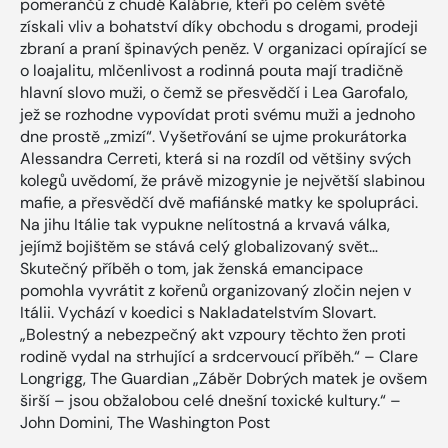
pomerančů z chudé Kalábrie, kteří po celém světě
získali vliv a bohatství díky obchodu s drogami, prodeji
zbraní a praní špinavých peněz. V organizaci opírající se
o loajalitu, mlčenlivost a rodinná pouta mají tradičně
hlavní slovo muži, o čemž se přesvědčí i Lea Garofalo,
jež se rozhodne vypovídat proti svému muži a jednoho
dne prostě „zmizí“. Vyšetřování se ujme prokurátorka
Alessandra Cerreti, která si na rozdíl od většiny svých
kolegů uvědomí, že právě mizogynie je největší slabinou
mafie, a přesvědčí dvě mafiánské matky ke spolupráci.
Na jihu Itálie tak vypukne nelítostná a krvavá válka,
jejímž bojištěm se stává celý globalizovaný svět…
Skutečný příběh o tom, jak ženská emancipace
pomohla vyvrátit z kořenů organizovaný zločin nejen v
Itálii. Vychází v koedici s Nakladatelstvím Slovart.
„Bolestný a nebezpečný akt vzpoury těchto žen proti
rodině vydal na strhující a srdcervoucí příběh.“ – Clare
Longrigg, The Guardian „Záběr Dobrých matek je ovšem
širší – jsou obžalobou celé dnešní toxické kultury.“ –
John Domini, The Washington Post