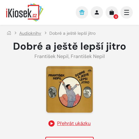
Přejít na hlavní obsah
0
Audioknihy
Dobré a ještě lepší jitro
Dobré a ještě lepší jitro
František Nepil
,
František Nepil
Přehrát ukázku