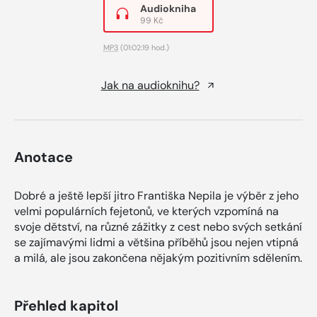
Audiokniha
99 Kč
MP3
(01:02:19 hod.)
Jak na audioknihu?
Anotace
Dobré a ještě lepší jitro Františka Nepila je výběr z jeho
velmi populárních fejetonů, ve kterých vzpomíná na
svoje dětství, na různé zážitky z cest nebo svých setkání
se zajímavými lidmi a většina příběhů jsou nejen vtipná
a milá, ale jsou zakončena nějakým pozitivním sdělením.
Přehled kapitol