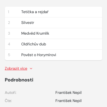
1
Tetička a rejdař
2
Silvestr
3
Medvěd Krumlík
4
Oldřichův dub
5
Pověst o Horymírovi
Zobrazit více
Podrobnosti
Autoři:
František Nepil
Čte:
František Nepil