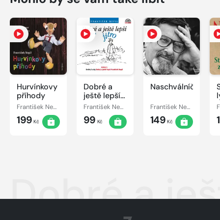
Hurvínkovy
Dobré a
Naschválníčci
příhody
ještě lepší
l
jitro (+
František Nepil
František Nepil
František Nepil, Vlastimil Brodský
BONUS)
199
99
149
Kč
Kč
Kč
Dobré a ješt