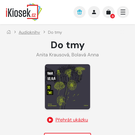
Přejít na hlavní obsah
0
Audioknihy
Do tmy
Do tmy
Anita Krausová
,
Bolavá Anna
Přehrát ukázku