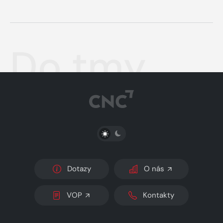
Do tmy
PŘEPNOUT SVĚTLÝ/TMAVÝ REŽIM
Dotazy
O nás
VOP
Kontakty