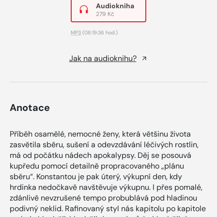
Audiokniha
279 Kč
MP3
(08:19:36 hod.)
Jak na audioknihu?
Anotace
Příběh osamělé, nemocné ženy, která většinu života
zasvětila sběru, sušení a odevzdávání léčivých rostlin,
má od počátku nádech apokalypsy. Děj se posouvá
kupředu pomocí detailně propracovaného „plánu
sběru“. Konstantou je pak úterý, výkupní den, kdy
hrdinka nedočkavě navštěvuje výkupnu. I přes pomalé,
zdánlivě nevzrušené tempo probublává pod hladinou
podivný neklid. Rafinovaný styl nás kapitolu po kapitole