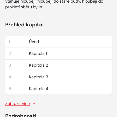
vtahuje hlouběji: hlouběji do staré půdy, hlouběji do
prokletí sběru bylin.
Přehled kapitol
1
Úvod
2
Kapitola 1
3
Kapitola 2
4
Kapitola 3
5
Kapitola 4
Zobrazit více
Podrobnosti