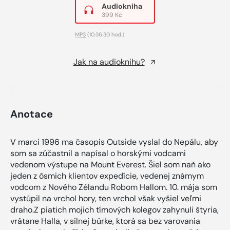
Audiokniha
399 Kč
MP3
(10:36:30 hod.)
Jak na audioknihu?
Anotace
V marci 1996 ma časopis Outside vyslal do Nepálu, aby
som sa zúčastnil a napísal o horskými vodcami
vedenom výstupe na Mount Everest. Šiel som naň ako
jeden z ôsmich klientov expedície, vedenej známym
vodcom z Nového Zélandu Robom Hallom. 10. mája som
vystúpil na vrchol hory, ten vrchol však vyšiel veľmi
draho.Z piatich mojich tímových kolegov zahynuli štyria,
vrátane Halla, v silnej búrke, ktorá sa bez varovania