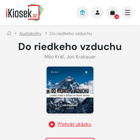
Přejít na hlavní obsah
0
Audioknihy
Do riedkeho vzduchu
Do riedkeho vzduchu
Milo Kráľ
,
Jon Krakauer
Přehrát ukázku