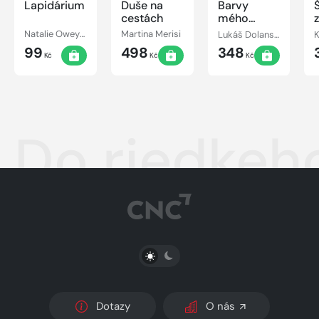
Lapidárium
Duše na
Barvy
cestách
mého
Londýna
Natalie Oweyssi
Martina Merisi
Lukáš Dolanský
K
99
498
348
Kč
Kč
Kč
Do riedkeh
PŘEPNOUT SVĚTLÝ/TMAVÝ REŽIM
Dotazy
O nás