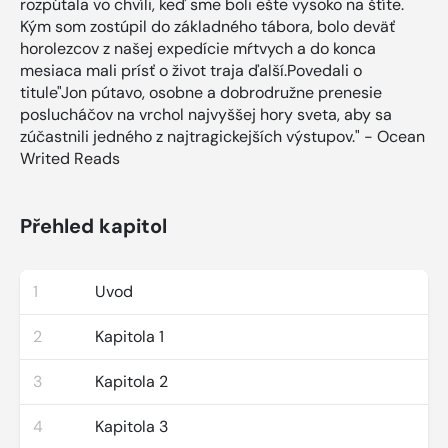
rozpútala vo chvíli, keď sme boli ešte vysoko na štíte.
Kým som zostúpil do základného tábora, bolo deväť
horolezcov z našej expedície mŕtvych a do konca
mesiaca mali prísť o život traja ďalší.Povedali o
titule"Jon pútavo, osobne a dobrodružne prenesie
poslucháčov na vrchol najvyššej hory sveta, aby sa
zúčastnili jedného z najtragickejších výstupov." - Ocean
Writed Reads
Přehled kapitol
1
Uvod
2
Kapitola 1
3
Kapitola 2
4
Kapitola 3