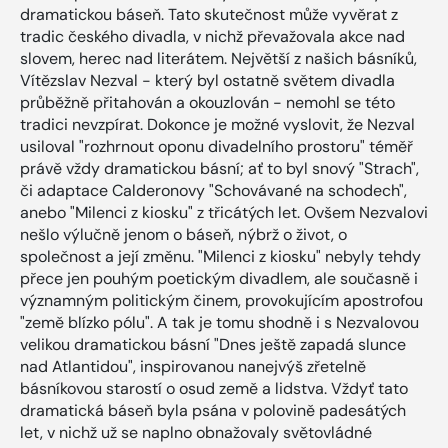
dramatickou báseň. Tato skutečnost může vyvěrat z
tradic českého divadla, v nichž převažovala akce nad
slovem, herec nad literátem. Největší z našich básníků,
Vítězslav Nezval - který byl ostatně světem divadla
průběžně přitahován a okouzlován - nemohl se této
tradici nevzpírat. Dokonce je možné vyslovit, že Nezval
usiloval "rozhrnout oponu divadelního prostoru" téměř
právě vždy dramatickou básní; ať to byl snový "Strach",
či adaptace Calderonovy "Schovávané na schodech",
anebo "Milenci z kiosku" z třicátých let. Ovšem Nezvalovi
nešlo výlučně jenom o báseň, nýbrž o život, o
společnost a její změnu. "Milenci z kiosku" nebyly tehdy
přece jen pouhým poetickým divadlem, ale současně i
významným politickým činem, provokujícím apostrofou
"země blízko pólu". A tak je tomu shodně i s Nezvalovou
velikou dramatickou básní "Dnes ještě zapadá slunce
nad Atlantidou", inspirovanou nanejvýš zřetelně
básníkovou starostí o osud země a lidstva. Vždyť tato
dramatická báseň byla psána v polovině padesátých
let, v nichž už se naplno obnažovaly světovládné