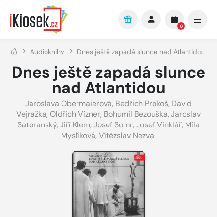
Přejít na hlavní obsah
0
Audioknihy
Dnes ještě zapadá slunce nad Atlantidou
Dnes ještě zapadá slunce
nad Atlantidou
Jaroslava Obermaierová
,
Bedřich Prokoš
,
David
Vejražka
,
Oldřich Vízner
,
Bohumil Bezouška
,
Jaroslav
Satoranský
,
Jiří Klem
,
Josef Somr
,
Josef Vinklář
,
Míla
Myslíková
,
Vítězslav Nezval