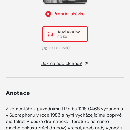
Přehrát ukázku
Audiokniha
99 Kč
MP3
(01:18:08 hod.)
Jak na audioknihu?
Anotace
Z komentáře k původnímu LP albu 1218 0468 vydanému
v Supraphonu v roce 1983 a nyní vycházejícímu poprvé
digitálně: V české dramatické literatuře nemáme
mnoho pokusů ztéci druhový vrchol, aneb tedy vytvořit