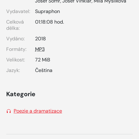
Josef Somr
,
Josef Vinklář
,
Míla Myslíková
Vydavatel:
Supraphon
Celková
01:18:08 hod.
délka:
Vydáno:
2018
Formáty:
MP3
Velikost:
72 MiB
Jazyk:
Čeština
Kategorie
Poezie a dramatizace