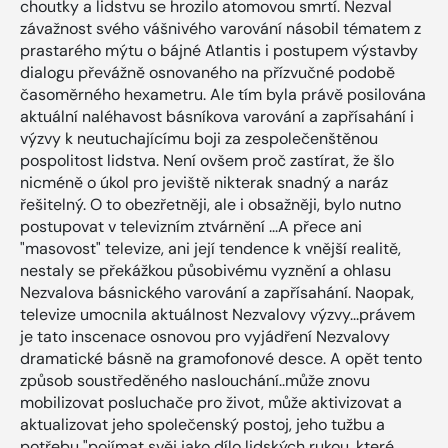
choutky a lidstvu se hrozilo atomovou smrtí. Nezval
závažnost svého vášnivého varování násobil tématem z
prastarého mýtu o bájné Atlantis i postupem výstavby
dialogu převážně osnovaného na přízvučné podobě
časoměrného hexametru. Ale tím byla právě posilována
aktuální naléhavost básníkova varování a zapřísahání i
výzvy k neutuchajícímu boji za zespolečenštěnou
pospolitost lidstva. Není ovšem proč zastírat, že šlo
nicméně o úkol pro jeviště nikterak snadný a naráz
řešitelný. O to obezřetněji, ale i obsažněji, bylo nutno
postupovat v televizním ztvárnění ...A přece ani
"masovost" televize, ani její tendence k vnější realitě,
nestaly se překážkou působivému vyznění a ohlasu
Nezvalova básnického varování a zapřísahání. Naopak,
televize umocnila aktuálnost Nezvalovy výzvy...právem
je tato inscenace osnovou pro vyjádření Nezvalovy
dramatické básně na gramofonové desce. A opět tento
způsob soustředěného naslouchání..může znovu
mobilizovat posluchače pro život, může aktivizovat a
aktualizovat jeho společenský postoj, jeho tužbu a
potřebu "pojímat svěj jako dílo lidských rukou, které