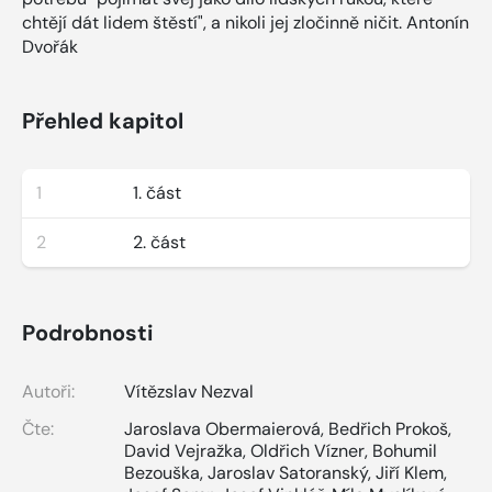
chtějí dát lidem štěstí", a nikoli jej zločinně ničit. Antonín
Dvořák
Přehled kapitol
1
1. část
2
2. část
Podrobnosti
Autoři:
Vítězslav Nezval
Čte:
Jaroslava Obermaierová
,
Bedřich Prokoš
,
David Vejražka
,
Oldřich Vízner
,
Bohumil
Bezouška
,
Jaroslav Satoranský
,
Jiří Klem
,