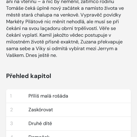
ani na vteřinu – a nic by neměnil, zatímco rodinu
Tomáše čeká úplně nový začátek a namísto života ve
městě stará chalupa na venkově. Vypravěč povídky
Markéty Pilátové nic měnit nehodlá, ale musí se při
čekání na svou laçadoru obrní trpělivostí. Věře se
čekání vyplatí. Kamil jakožto vědec postupuje v
milostném životě přísně exaktně, Zuzana překvapuje
sama sebe a Viky si odmítá vybírat mezi Jerrym a
Vaškem. Dnes ještě ne.
Přehled kapitol
1
Příliš malá rošáda
2
Zaskórovat
3
Druhé dítě