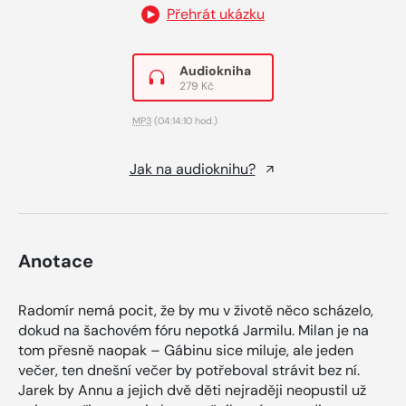
Přehrát ukázku
Audiokniha
279 Kč
MP3
(04:14:10 hod.)
Jak na audioknihu?
Anotace
Radomír nemá pocit, že by mu v životě něco scházelo,
dokud na šachovém fóru nepotká Jarmilu. Milan je na
tom přesně naopak – Gábinu sice miluje, ale jeden
večer, ten dnešní večer by potřeboval strávit bez ní.
Jarek by Annu a jejich dvě děti nejraději neopustil už