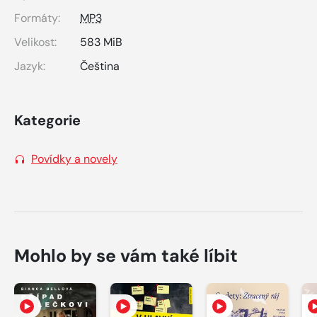
Formáty:
MP3
Velikost:
583 MiB
Jazyk:
Čeština
Kategorie
Povídky a novely
Mohlo by se vám také líbit