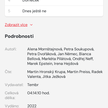
4
Domeček
5
Dnes ještě ne
Zobrazit více
Podrobnosti
Autoři:
Alena Mornštajnová
,
Petra Soukupová
,
Petra Dvořáková
,
Jan Němec
,
Bianca
Bellová
,
Markéta Pilátová
,
Ondřej Neff
,
Marek Epstein
,
Irena Hejdová
Čte:
Martin Hronský Krupa
,
Martin Preiss
,
Radek
Valenta
,
Jitka Ježková
Vydavatel:
Tembr
Celková
04:14:10 hod.
délka:
Vydáno:
2022