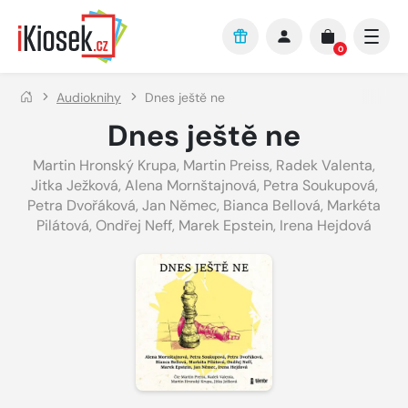
Přejít na hlavní obsah
0
Audioknihy
Dnes ještě ne
Dnes ještě ne
Martin Hronský Krupa
,
Martin Preiss
,
Radek Valenta
,
Jitka Ježková
,
Alena Mornštajnová
,
Petra Soukupová
,
Petra Dvořáková
,
Jan Němec
,
Bianca Bellová
,
Markéta
Pilátová
,
Ondřej Neff
,
Marek Epstein
,
Irena Hejdová