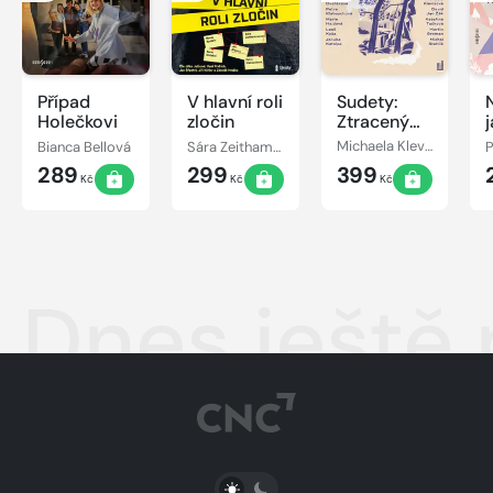
Případ
V hlavní roli
Sudety:
Holečkovi
zločin
Ztracený
ráj
Bianca Bellová
Sára Zeithammerová, Kristýna Trpková, David Urban, Radek Blažek, Petr Bým, Petra Klabouchová, Jiří Březina, Kateřina Surmanová, Marek Epstein, Boris Dočekal, Petra Dvořáková
Michaela Klevisová, Kateřina Tučková, David Jan Žák, Marie Hajdová, Petra Klabouchová, Leoš Kyša, Petra Dvořáková, Jaroslav Rudiš, Jakuba Katalpa, Michal Vrba
289
299
399
Kč
Kč
Kč
Dnes ještě 
PŘEPNOUT SVĚTLÝ/TMAVÝ REŽIM