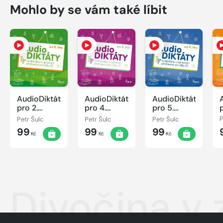
Mohlo by se vám také líbit
AudioDiktáty
AudioDiktáty
AudioDiktáty
pro 2.
pro 4.
pro 5.
ročník
ročník
ročník
Petr Šulc
Petr Šulc
Petr Šulc
P
99
99
99
Kč
Kč
Kč
Divočina v