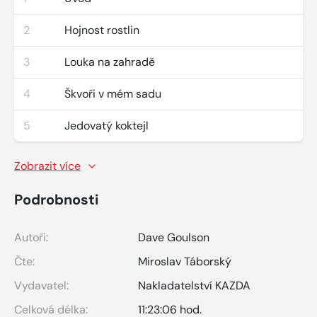
2
Hojnost rostlin
3
Louka na zahradě
4
Škvoři v mém sadu
5
Jedovatý koktejl
Zobrazit více
Podrobnosti
Autoři:
Dave Goulson
Čte:
Miroslav Táborský
Vydavatel:
Nakladatelství KAZDA
Celková délka:
11:23:06 hod.