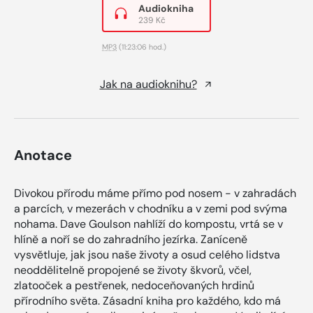
Audiokniha
239 Kč
MP3
(11:23:06 hod.)
Jak na audioknihu?
Anotace
Divokou přírodu máme přímo pod nosem - v zahradách
a parcích, v mezerách v chodníku a v zemi pod svýma
nohama. Dave Goulson nahlíží do kompostu, vrtá se v
hlíně a noří se do zahradního jezírka. Zaníceně
vysvětluje, jak jsou naše životy a osud celého lidstva
neoddělitelně propojené se životy škvorů, včel,
zlatooček a pestřenek, nedoceňovaných hrdinů
přírodního světa. Zásadní kniha pro každého, kdo má