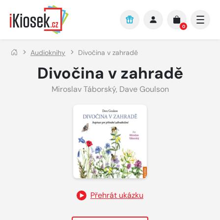
Přejít na hlavní obsah
0
Audioknihy
Divočina v zahradě
Divočina v zahradě
Miroslav Táborský
,
Dave Goulson
Přehrát ukázku