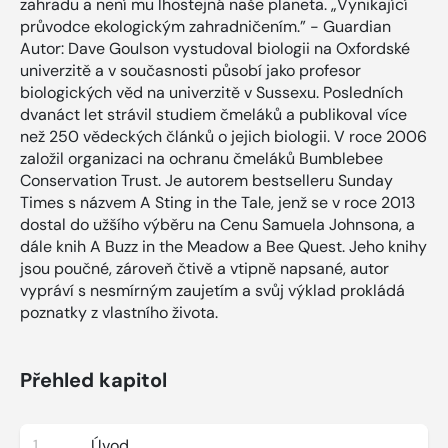
zahradu a není mu lhostejná naše planeta. „Vynikající
průvodce ekologickým zahradničením.” - Guardian
Autor: Dave Goulson vystudoval biologii na Oxfordské
univerzitě a v současnosti působí jako profesor
biologických věd na univerzitě v Sussexu. Posledních
dvanáct let strávil studiem čmeláků a publikoval více
než 250 vědeckých článků o jejich biologii. V roce 2006
založil organizaci na ochranu čmeláků Bumblebee
Conservation Trust. Je autorem bestselleru Sunday
Times s názvem A Sting in the Tale, jenž se v roce 2013
dostal do užšího výběru na Cenu Samuela Johnsona, a
dále knih A Buzz in the Meadow a Bee Quest. Jeho knihy
jsou poučné, zároveň čtivě a vtipně napsané, autor
vypráví s nesmírným zaujetím a svůj výklad prokládá
poznatky z vlastního života.
Přehled kapitol
1
Úvod