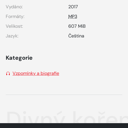
Vydáno:
2017
Formáty:
MP3
Velikost:
607 MiB
Jazyk:
Čeština
Kategorie
Vzpomínky a biografie
Divný koře