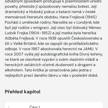
odvážným způsobem přistupuje k písemnostem úřední
povahy, přestože jí způsobovaly nemalou bolest. Její
dramatický a hluboký pokus o katarzi nemá v české
memoárové literatuře obdobu. Hana Frejková (1945)
Pochází z umělecké rodiny. Narodila se v Londýně, kde
byli její rodiče v emigraci. Její otec byl židovský Němec
Ludvík Frejka (1904–1952) a její matka byla herečka
Alžběta Frejková. V roce 1938 opustili Československo a
žili v Velké Británii, kde se zapojili do protifašistického
odboje. V roce 1967 absolvovala herectví na JAMU. V
roce 2007 vyšla její autobiografická kniha Divný kořeny,
ve které se otevřeně vypráví o svém vlastním mládí a
hereckých začátcích včetně zkušeností s drogami a
alkoholem. Tato knížka je označována jako jedna z
nejlepších prací daného žánru u nás v poslední době.
Přehled kapitol
1
Část 1.