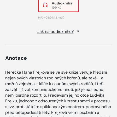
Audiokniha
199 Kč
MP3
(04:24:42 hod.)
Jak na audioknihu?
Anotace
Herečka Hana Frejková se ve své knize věnuje hledání
nejen svých vlastních rodinných kořenů, ale také - a
možná zejména - klíče k osudům svých rodičů, kteří
zasvětili život komunistickému hnutí, jež je následně
nemilosrdně rozdrtilo. Především jejího otce Ludvíka
Frejku, jednoho z odsouzených k trestu smrti v procesu
s tzv. protistátním spikleneckým centrem, popraveného
před pětapadesáti lety. Frejková velmi osobním a