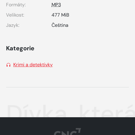
Formáty:
MP3
Velikost:
477 MiB
Jazyk:
Čeština
Kategorie
Krimi a detektivky
Dívka, kter