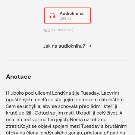
Audiokniha
299 Kč
MP3
(08:29:19 hod.)
Jak na audioknihu?
Anotace
Hluboko pod ulicemi Londýna žije Tuesday. Labyrint
opuštěných tunelů se stal jejím domovem i útočištěm.
Sem se uchýlila, aby se schovala před lidmi, kteří jí
krutě ublížili. Odtud se jim mstí. Ukradli jí celý život. A
ona jim teď vezme ten jejich. Nemá už totiž co
ztratit.Když se objeví spojení mezi Tuesday a brutálními
útoky na členy londýnského gangu, přistane případ na