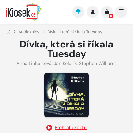
Přejít na hlavní obsah
0
Audioknihy
Dívka, která si říkala Tuesday
Dívka, která si říkala
Tuesday
Anna Linhartová
,
Jan Kolařík
,
Stephen Williams
Přehrát ukázku