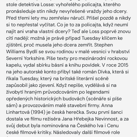
stole detektiva Losse: vyhořelého policajta, kterého
pronásleduje stín nikdy nevyřešené vraždy jeho dcery.
Před třemi lety mu zemřelav náručí. Přišel pozdě a nikdy
si to nepřestal vyčítat. Co je to za policajta, když neumí
najít ani vraha vlastní dcery? Teď ale Loss poprvé znovu
cítí naději: možná je právě případ Tuesday klíčem ke
zjištění, proč musela jeho dcera zemřít. Stephen
Williams Bydlí se svou rodinou v malé vesnici v hrabství
Severní Yorkshire. Píše texty pro mezinárodní rockovou
kapelu, vydal sbírku básní a knihu povídek. V roce 2015
na jeho autorské konto přibyl také román Dívka, která si
říkala Tuesday, který na britské literární scéně
zapůsobil jako zjevení. Když nepíše, vydělává si na
živobytí hraným průvodcováním po legendami
opředených historických budovách (scénáře si píše
sám) a provozováním malé stavební firmy. Anna
Linhartová (1994) je česká herečka. Svou první šanci
dostala ve filmu režiséra Jana Hřebejka Nevinnost, a za
svůj debut byla nominována na Českého lva i Cenu
české filmové kritiky. Následovaly další filmové role