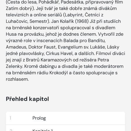
(Cesta do lesa, Pohádkář, Padesátka, připravovaný film
Zatím dobrý). Její tvář je také dobře známá divákům
televizních a online seriálů (Labyrint, Četníci z
Luhačovic, Semestr). Jan Kolařík (1968) Již při studiích
na brněnské konzervatoři spolupracoval s divadlem
Husa na provázku, jehož je dodnes členem. Vytvořil zde
výrazné role v inscenacích Balada pro Banditu,
Amadeus, Doktor Faust, Evangelium sv. Lukáše, Lásky
jedné plavovlásky, Cirkus Havel, a dalších. Filmoví diváci
jej znají z Bratrů Karamazových od režiséra Petra
Zelenky. Kromě dabingu a divadla je také moderátorem
na brněnském rádiu Krokodýl a často spolupracuje s
rozhlasem.
Přehled kapitol
1
Prolog