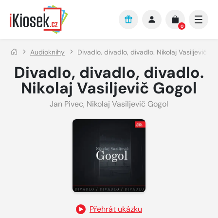
Přejít na hlavní obsah
0
Audioknihy
Divadlo, divadlo, divadlo. Nikolaj Vasiljevič G
Divadlo, divadlo, divadlo.
Nikolaj Vasiljevič Gogol
Jan Pivec
,
Nikolaj Vasiljevič Gogol
Přehrát ukázku