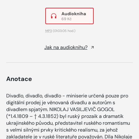
Audiokniha
69 Kč
MP3
(01:03:05 hod.)
Jak na audioknihu?
Anotace
Divadlo, divadlo, divadlo - miniserie určená pouze pro
digitální prodej je věnovaná divadlu a autorům s
divadlem spjatým. NIKOLAJ VASILJEVIČ GOGOL
(*1.4.1809 – † 4.3.1852) byl ruský prozaik a dramatik
ukrajinského původu, představitel ruského romantismu
s velmi silnými prvky kritického realismu, za jehož
zakladatele je v ruské literatuře považován. Díla Nikolaje