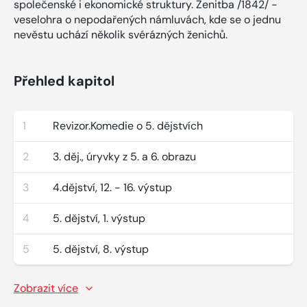
společenské i ekonomické struktury. Ženitba /1842/ -
veselohra o nepodařených námluvách, kde se o jednu
nevěstu uchází několik svérázných ženichů.
Přehled kapitol
1
Revizor.Komedie o 5. dějstvích
2
3. děj., úryvky z 5. a 6. obrazu
3
4.dějství, 12. - 16. výstup
4
5. dějství, 1. výstup
5
5. dějství, 8. výstup
Zobrazit více