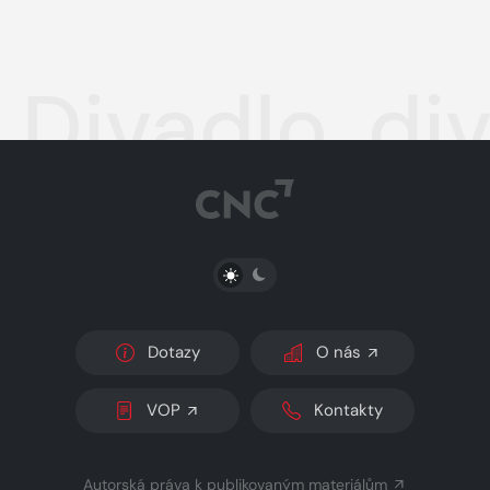
Divadlo, div
PŘEPNOUT SVĚTLÝ/TMAVÝ REŽIM
Dotazy
O nás
VOP
Kontakty
Autorská práva k publikovaným materiálům