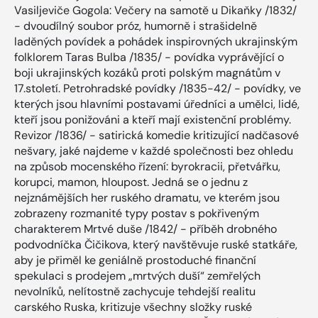
Vasiljeviče Gogola: Večery na samotě u Dikaňky /1832/
- dvoudílný soubor próz, humorně i strašidelně
laděných povídek a pohádek inspirovných ukrajinským
folklorem Taras Bulba /1835/ - povídka vyprávějící o
boji ukrajinských kozáků proti polským magnátům v
17.století. Petrohradské povídky /1835-42/ - povídky, ve
kterých jsou hlavními postavami úředníci a umělci, lidé,
kteří jsou ponižováni a kteří mají existenční problémy.
Revizor /1836/ - satirická komedie kritizující nadčasové
nešvary, jaké najdeme v každé společnosti bez ohledu
na způsob mocenského řízení: byrokracii, přetvářku,
korupci, mamon, hloupost. Jedná se o jednu z
nejznámějších her ruského dramatu, ve kterém jsou
zobrazeny rozmanité typy postav s pokřiveným
charakterem Mrtvé duše /1842/ - příběh drobného
podvodníčka Čičikova, který navštěvuje ruské statkáře,
aby je přiměl ke geniálně prostoduché finanční
spekulaci s prodejem „mrtvých duší“ zemřelých
nevolníků, nelítostně zachycuje tehdejší realitu
carského Ruska, kritizuje všechny složky ruské