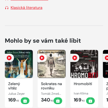
Klasická literatura
Mohlo by se vám také líbit
Zelený
Sokrates na
Hromobití
vítěz
rovníku
z
Julius Zeyer
Tomáš Zmeškal
Ivan Klíma
169
340
169
Kč
Kč
Kč